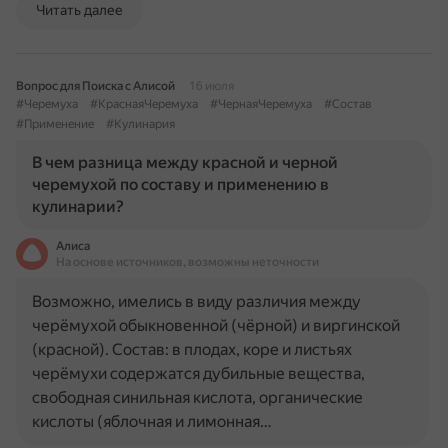
Читать далее
Вопрос для Поиска с Алисой
16 июля
#Черемуха
#КраснаяЧеремуха
#ЧернаяЧеремуха
#Состав
#Применение
#Кулинария
В чем разница между красной и черной
черемухой по составу и применению в
кулинарии?
Алиса
На основе источников, возможны неточности
Возможно, имелись в виду различия между
черёмухой обыкновенной (чёрной) и виргинской
(красной). Состав: в плодах, коре и листьях
черёмухи содержатся дубильные вещества,
свободная синильная кислота, органические
кислоты (яблочная и лимонная…