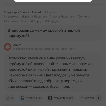
Вопрос для Поиска с Алисой
18 июля
#Черемуха
#КраснаяЧеремуха
#ЧернаяЧеремуха
#Отличия
#Растения
#Сад
#Огород
#Природа
В чем разница между красной и черной
черемухой?
Алиса
На основе источников, возможны неточности
Возможно, имелись в виду различия между
черёмухой обыкновенной с чёрными плодами и
черёмухой виргинской с красными плодами.
Некоторые отличия: Цвет плодов: у черёмухи
обыкновенной плоды чёрные, у черёмухи
виргинской — красные. Вкус: плоды…
0
otvet.mail.ru
web.archive.org
www.botanichka