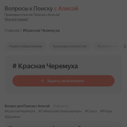
Вопросы к Поиску 
с Алисой
Примеры ответов Поиска с Алисой
Что это такое?
Главная
/
#Красная Черемуха
Наука и образование
Культура и искусство
Психология и отн
# Красная Черемуха
Задать свой вопрос
Вопрос для Поиска с Алисой
9 августа
#КраснаяЧеремуха
#СибирскиеСелекционеры
#Сорта
#Ягоды
#Деревья