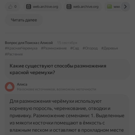
0
web.archive.org
web.archive.org
www.bolshoy
Читать далее
Вопрос для Поиска с Алисой
15 сентября
#КраснаяЧеремуха
#Размножение
#Сад
#Огород
#Деревья
#Растения
Какие существуют способы размножения
красной черемухи?
Алиса
На основе источников, возможны неточности
Для размножения черёмухи используют
корневую поросль, черенкование, отводки и
прививку. Размножение семенами: 1. Выделенные
из мякоти косточки помещают в ёмкость с
влажным песком и оставляют в прохладном месте