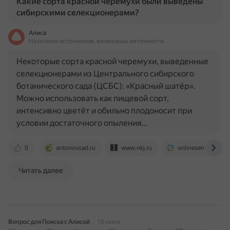
Какие сорта красной черемухи были выведены
сибирскими селекционерами?
Алиса
На основе источников, возможны неточности
Некоторые сорта красной черемухи, выведенные
селекционерами из Центрального сибирского
ботанического сада (ЦСБС): «Красный шатёр».
Можно использовать как пищевой сорт,
интенсивно цветёт и обильно плодоносит при
условии достаточного опыления…
0
antonovsad.ru
www.nkj.ru
onlinesemena.ru
Читать далее
Вопрос для Поиска с Алисой
18 июля