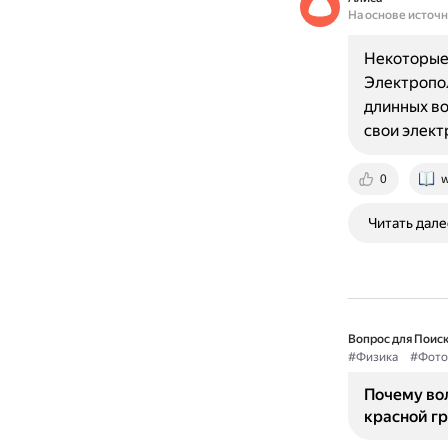
На основе источ
Некоторые 
Электропол
длинных во
свои элект
0
w
Читать дале
Вопрос для Поиск
#Физика
#Фото
Почему во
красной г