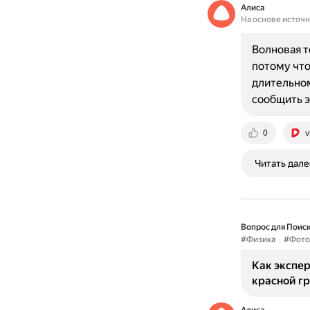
Алиса
На основе источ
Волновая т
потому что
длительном
сообщить 
0
v
Читать дале
Вопрос для Поиск
#Физика
#Фото
Как экспе
красной г