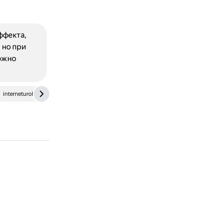
ффекта,
 но при
ожно
interneturok.ru