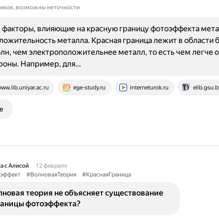
ников, возможны неточности
факторы, влияющие на красную границу фотоэффекта мета
ожительность металла. Красная граница лежит в области 
лн, чем электроположительнее металл, то есть чем легче о
роны. Например, для…
ww.lib.uniyar.ac.ru
ege-study.ru
interneturok.ru
elib.gsu.b
е
а с Алисой
12 февраля
эффект
#ВолноваяТеория
#КраснаяГраница
лновая теория не объясняет существование
раницы фотоэффекта?