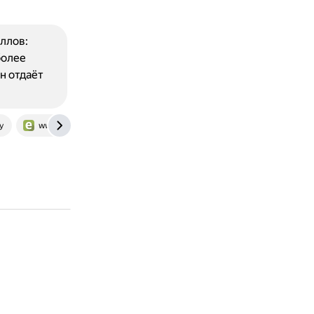
ллов:
более
н отдаёт
y
www.liveexpert.org