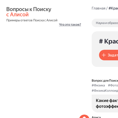
Вопросы к Поиску 
Главная
/
#Кра
с Алисой
Примеры ответов Поиска с Алисой
Наука и образ
Что это такое?
# Кра
Задат
Вопрос для Поиск
#Физика
#Фото
#ФизикаКоллоид
Какие фак
фотоэффек
Алиса