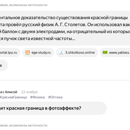
ников, возможны неточности
нтальное доказательство существования красной границы
а провёл русский физик А. Г. Столетов. Он использовал в
 баллон с двумя электродами, на отрицательный из которы
я пучок света известной частоты…
ortal.tpu.ru
ege-study.ru
3.shkolkovo.online
www.yaklass.
е
а с Алисой
22 ноября
КраснаяГраница
#Физика
#Оптика
дит красная граница в фотоэффекте?
ников, возможны неточности