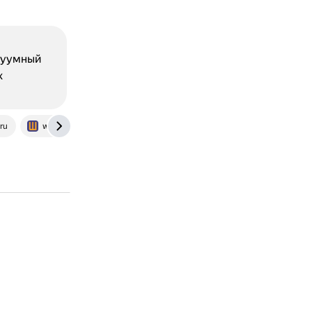
акуумный
х
ru
www.eduspb.com