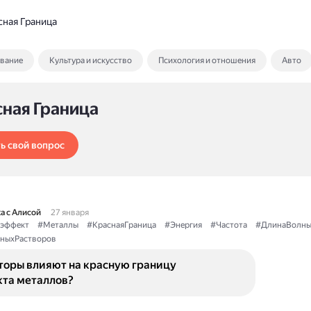
сная Граница
ование
Культура и искусство
Психология и отношения
Авто
сная Граница
ь свой вопрос
а с Алисой
27 января
эффект
#Металлы
#КраснаяГраница
#Энергия
#Частота
#ДлинаВолн
ныхРастворов
торы влияют на красную границу
та металлов?