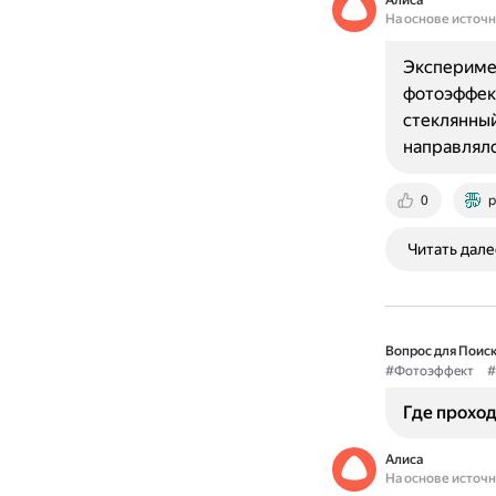
Алиса
На основе источ
Экспериме
фотоэффект
стеклянный
направлялс
0
p
Читать дале
Вопрос для Поиск
#Фотоэффект
#
Где прохо
Алиса
На основе источ