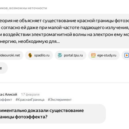
ников, возможны неточности
еория не объясняет существование красной границы фотоэ
 согласно ей даже при малой частоте падающего излучения,
 воздействии электромагнитной волны на электрон ему м
энергию, необходимую для…
ideouroki.net
spadilo.ru
portal.tpu.ru
ege-study.ru
е
а с Алисой
17 февраля
эффект
#КраснаяГраница
#Эксперимент
риментально доказали существование
раницы фотоэффекта?