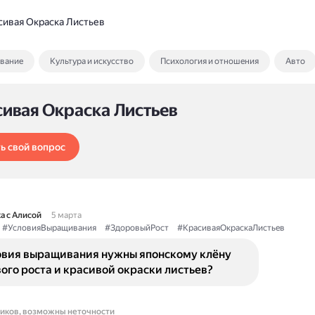
сивая Окраска Листьев
ование
Культура и искусство
Психология и отношения
Авто
сивая Окраска Листьев
ь свой вопрос
а с Алисой
5 марта
#УсловияВыращивания
#ЗдоровыйРост
#КрасиваяОкраскаЛистьев
овия выращивания нужны японскому клёну
ого роста и красивой окраски листьев?
ников, возможны неточности