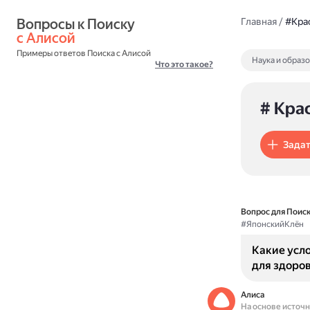
Вопросы к Поиску 
Главная
/
#Кра
с Алисой
Примеры ответов Поиска с Алисой
Наука и образ
Что это такое?
# Кра
Задат
Вопрос для Поиск
#ЯпонскийКлён
Какие усл
для здоров
Алиса
На основе источ