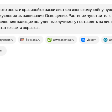
ого роста и красивой окраски листьев японскому клёну ну
условия выращивания: Освещение. Растение чувствительн
ещения: палящие полуденные лучи могут оставлять на лист
статке света окраска…
ydecor.ru
3d-class.ru
www.asienda.ru
vk.com
w
е