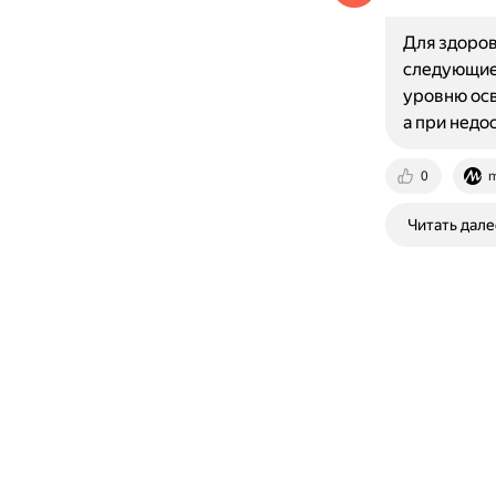
Для здоров
следующие 
уровню осв
а при недо
0
m
Читать дале