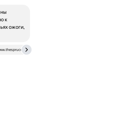
жны
о к
ьях ожоги,
ww.thespruce.com