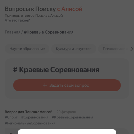
Вопросы к Поиску 
с Алисой
Примеры ответов Поиска с Алисой
Что это такое?
Главная
/
#Краевые Соревнования
Наука и образование
Культура и искусство
Психология и отн
# Краевые Соревнования
Задать свой вопрос
Вопрос для Поиска с Алисой
20 февраля
#Спорт
#Соревнования
#КраевыеСоревнования
#РегиональныеСоревнования