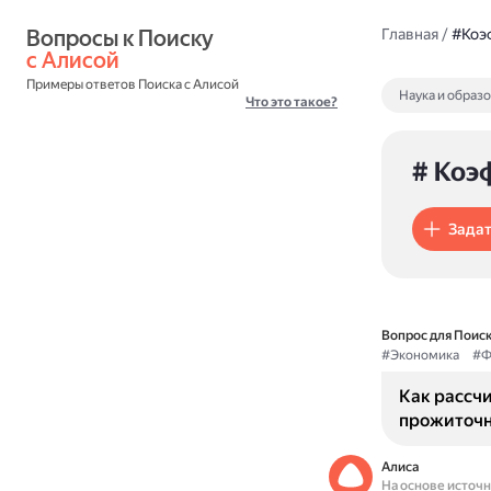
Вопросы к Поиску 
Главная
/
#Коэ
с Алисой
Примеры ответов Поиска с Алисой
Наука и образ
Что это такое?
# Коэ
Задат
Вопрос для Поиск
#Экономика
#Ф
Как рассч
прожиточн
Алиса
На основе источ