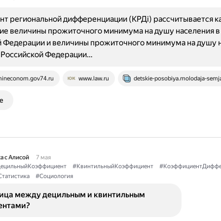
т региональной дифференциации (КРДi) рассчитывается к
ие величины прожиточного минимума на душу населения в
й Федерации и величины прожиточного минимума на душу 
е Российской Федерации…
ineconom.gov74.ru
www.law.ru
detskie-posobiya.molodaja-semja
е
а с Алисой
7 мая
ецильныйКоэффициент
#КвинтильныйКоэффициент
#КоэффициентДиффе
татистика
#Социология
ница между децильным и квинтильным
ентами?