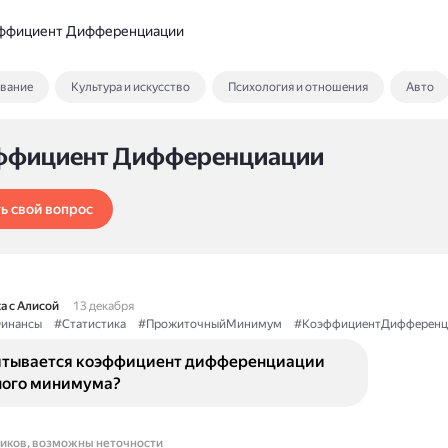
ффициент Дифференциации
ование
Культура и искусство
Психология и отношения
Авто
ффициент Дифференциации
ь свой вопрос
а с Алисой
13 декабря
инансы
#Статистика
#ПрожиточныйМинимум
#КоэффициентДифференц
итывается коэффициент дифференциации
ого минимума?
ников, возможны неточности