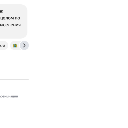
ак
 целом по
населения
.ru
deptrud.admhmao.ru
www.consultant.ru
ренциации