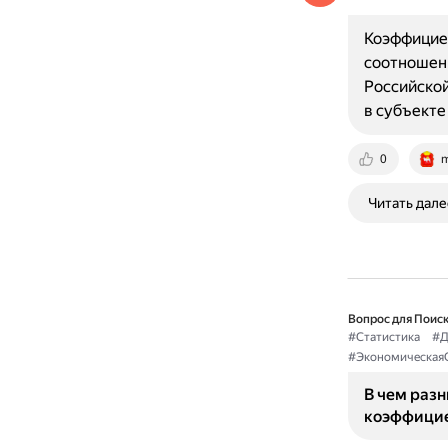
Коэффициен
соотношен
Российско
в субъект
0
m
Читать дале
Вопрос для Поиск
#Статистика
#Д
#ЭкономическаяС
В чем раз
коэффици