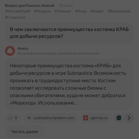
Вопрос для Поиска с Алисой
18 июля
#КостюмКраб
#Ресурсы
#Гейминг
#Игры
#Крафт
#Выживание
#Стратегия
В чем заключаются преимущества костюма КРАБ
для добычи ресурсов?
Алиса
На основе источников, возможны неточности
Некоторые преимущества костюма «КРАБ» для
добычи ресурсов в игре Subnautica: Возможность
проникать в труднодоступные места. Костюм
позволяет исследовать сложные биомы с
опасными обитателями, куда не может добраться
«Мореход». Использование…
0
subnautica.fandom.com
vgtimes.ru
portalvirt
Читать далее