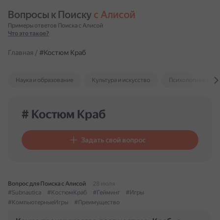
Вопросы к Поиску 
с Алисой
Примеры ответов Поиска с Алисой
Что это такое?
Главная
/
#Костюм Краб
Наука и образование
Культура и искусство
Психология и отн
# Костюм Краб
Задать свой вопрос
Вопрос для Поиска с Алисой
28 июля
#Subnautica
#КостюмКраб
#Гейминг
#Игры
#КомпьютерныеИгры
#Преимущество