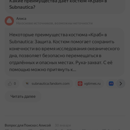
Какие преимущества дает костюм «Краб» в
Subnautica?
Алиса
На основе источников, возможны неточности
Некоторые преимущества костюма «Краб» в
Subnautica: Защита. Костюм помогает сохранить
конечности во время исследования океанического
дна, позволяет безопасно перемещаться в
отдалённых и опасных местах. Рука-захват. С её
помощью можно притянуть к…
0
subnautica.fandom.com
vgtimes.ru
vkplay.ru
Читать далее
Вопрос для Поиска с Алисой
30 января