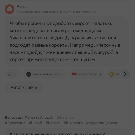
Алиса
На основе источников, возможны неточности
Чтобы правильно подобрать корсет к платью,
можно следовать таким рекомендациям:
Учитывайте тип фигуры. Для разных форм тела
подходят разные корсеты. Например, «песочные
часы» подойдут женщинам с пышной фигурой, а
корсет прямого силуэта — женщинам…
0
www.marieclaire.ru
karolinaopt.ru
www.dhgat
Читать далее
Вопрос для Поиска с Алисой
24 октября
#Рукоделие
#Шитьё
#Корсет
#Выкройка
#МужскаяОдежда
Как сшить мужской корсет по выкройке?