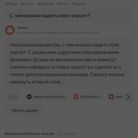
#Мода
#Стиль
#Одежда
#Пояс
#Корсет
С чем можно надеть пояс-корсет?
Алиса
На основе источников, возможны неточности
Несколько вариантов, с чем можно надеть пояс-
корсет: С джинсами и другими повседневными
брюками. Штаны из денима или карго помогут
снизить нарядность пояса-корсета и сделать его
топом для повседневных выходов. Сверху можно
накинуть второй слой…
0
www.marieclaire.ru
lifehacker.ru
www.fashio
Читать далее
Вопрос для Поиска с Алисой
23 октября