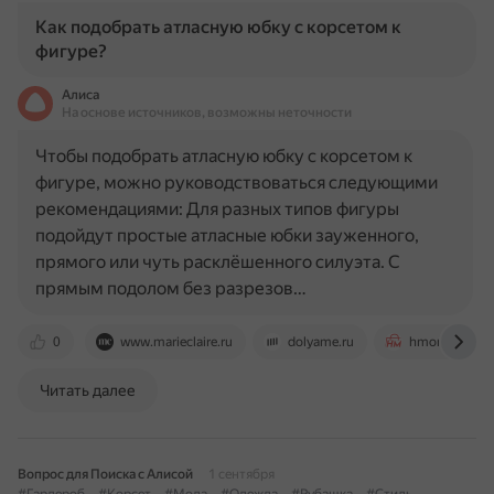
Как подобрать атласную юбку с корсетом к
фигуре?
Алиса
На основе источников, возможны неточности
Чтобы подобрать атласную юбку с корсетом к
фигуре, можно руководствоваться следующими
рекомендациями: Для разных типов фигуры
подойдут простые атласные юбки зауженного,
прямого или чуть расклёшенного силуэта. С
прямым подолом без разрезов…
0
www.marieclaire.ru
dolyame.ru
hmonline.ru
Читать далее
Вопрос для Поиска с Алисой
1 сентября