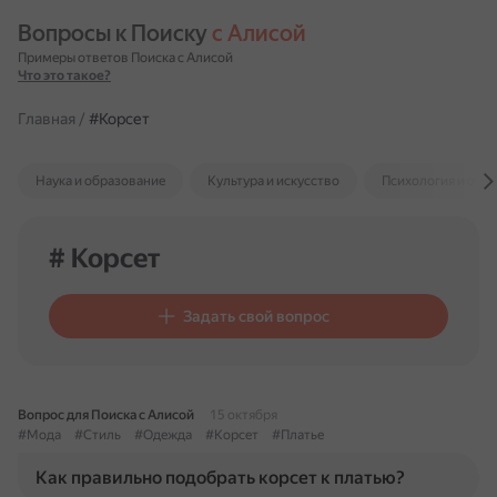
Вопросы к Поиску 
с Алисой
Примеры ответов Поиска с Алисой
Что это такое?
Главная
/
#Корсет
Наука и образование
Культура и искусство
Психология и отн
# Корсет
Задать свой вопрос
Вопрос для Поиска с Алисой
15 октября
#Мода
#Стиль
#Одежда
#Корсет
#Платье
Как правильно подобрать корсет к платью?