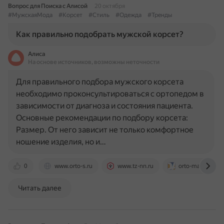
Вопрос для Поиска с Алисой
20 октября
#МужскаяМода
#Корсет
#Стиль
#Одежда
#Тренды
Как правильно подобрать мужской корсет?
Алиса
На основе источников, возможны неточности
Для правильного подбора мужского корсета
необходимо проконсультироваться с ортопедом в
зависимости от диагноза и состояния пациента.
Основные рекомендации по подбору корсета:
Размер. От него зависит не только комфортное
ношение изделия, но и…
0
www.orto-s.ru
www.tz-nn.ru
orto-magnat.ru
Читать далее