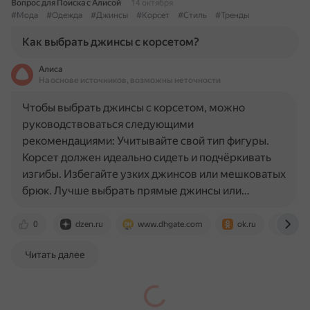
Вопрос для Поиска с Алисой
14 октября
#Мода
#Одежда
#Джинсы
#Корсет
#Стиль
#Тренды
Как выбрать джинсы с корсетом?
Алиса
На основе источников, возможны неточности
Чтобы выбрать джинсы с корсетом, можно
руководствоваться следующими
рекомендациями: Учитывайте свой тип фигуры.
Корсет должен идеально сидеть и подчёркивать
изгибы. Избегайте узких джинсов или мешковатых
брюк. Лучше выбрать прямые джинсы или…
0
dzen.ru
www.dhgate.com
ok.ru
www.
Читать далее