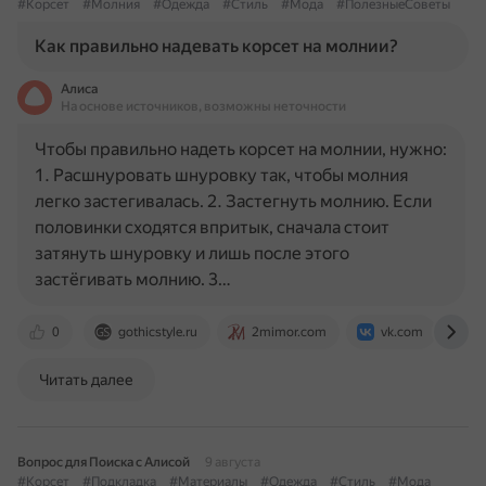
#Корсет
#Молния
#Одежда
#Стиль
#Мода
#ПолезныеСоветы
Как правильно надевать корсет на молнии?
Алиса
На основе источников, возможны неточности
Чтобы правильно надеть корсет на молнии, нужно:
1. Расшнуровать шнуровку так, чтобы молния
легко застегивалась. 2. Застегнуть молнию. Если
половинки сходятся впритык, сначала стоит
затянуть шнуровку и лишь после этого
застёгивать молнию. 3…
0
gothicstyle.ru
2mimor.com
vk.com
j
Читать далее
Вопрос для Поиска с Алисой
9 августа
#Корсет
#Подкладка
#Материалы
#Одежда
#Стиль
#Мода