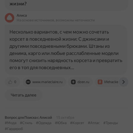
жизни?
Алиса
На основе источников, возможны неточности
Несколько вариантов, с чем можно сочетать
корсет в повседневной жизни: С джинсами и
другими повседневными брюками. Штаны из
денима, карго или любые расслабленные модели
помогут снизить нарядность корсета и превратить
его в топ для повседневных…
0
www.marieclaire.ru
dzen.ru
lifehacker.ru
Читать далее
Вопрос для Поиска с Алисой
15 октября
#Мода
#Стиль
#Одежда
#Юбка
#Корсет
#Атлас
#Тренды
#Гардероб