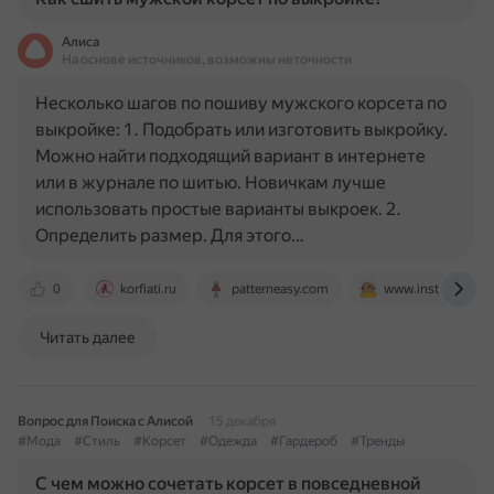
Алиса
На основе источников, возможны неточности
Несколько шагов по пошиву мужского корсета по
выкройке: 1. Подобрать или изготовить выкройку.
Можно найти подходящий вариант в интернете
или в журнале по шитью. Новичкам лучше
использовать простые варианты выкроек. 2.
Определить размер. Для этого…
0
korfiati.ru
patterneasy.com
www.instructable
Читать далее
Вопрос для Поиска с Алисой
15 декабря
#Мода
#Стиль
#Корсет
#Одежда
#Гардероб
#Тренды
С чем можно сочетать корсет в повседневной