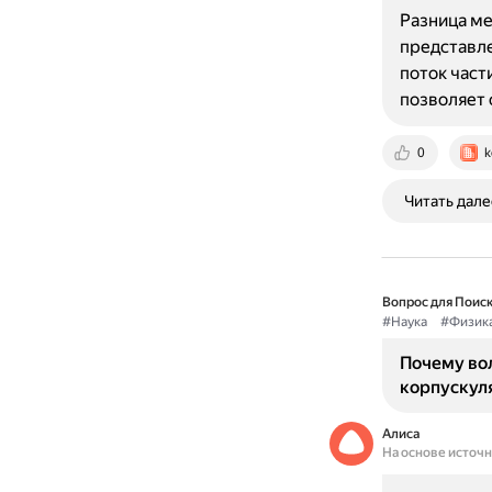
Разница ме
представле
поток част
позволяет
0
k
Читать дале
Вопрос для Поиск
#Наука
#Физик
Почему во
корпускул
Алиса
На основе источ