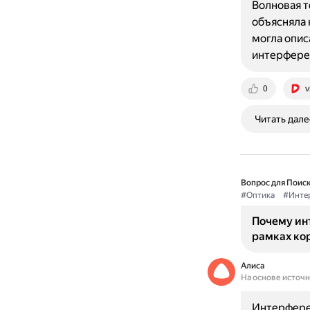
Волновая т
объясняла 
могла опис
интерфере
0
v
Читать дале
Вопрос для Поиск
#Оптика
#Инте
Почему ин
рамках ко
Алиса
На основе источ
Интерферен