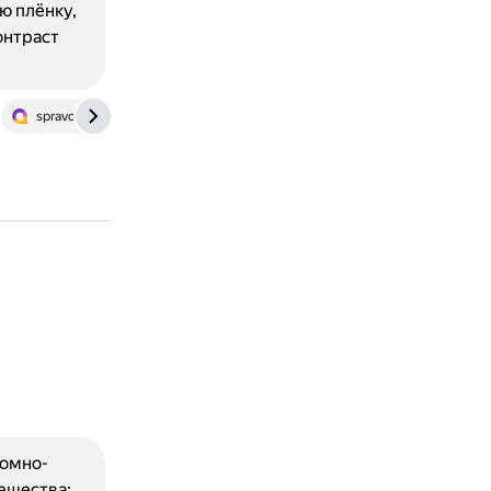
ю плёнку,
онтраст
spravochnick.ru
www.geeksforgeeks.org
en.wikipedia.org
томно-
ещества: