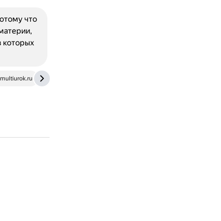
отому что
материи,
в которых
multiurok.ru