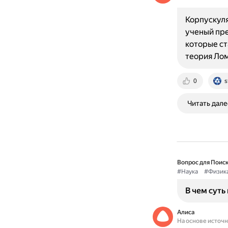
Корпускуля
ученый пре
которые ст
теория Ло
0
s
Читать дале
Вопрос для Поиск
#Наука
#Физик
В чем суть
Алиса
На основе источ