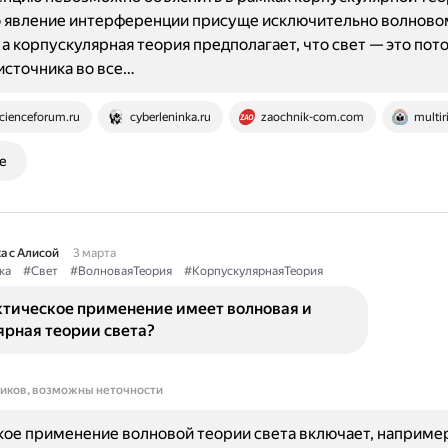
о явление интерференции присуще исключительно волново
а корпускулярная теория предполагает, что свет — это пото
источника во все…
cienceforum.ru
cyberleninka.ru
zaochnik-com.com
multir
е
а с Алисой
3 марта
ка
#Свет
#ВолноваяТеория
#КорпускулярнаяТеория
ктическое применение имеет волновая и
ярная теории света?
ников, возможны неточности
ое применение волновой теории света включает, наприме