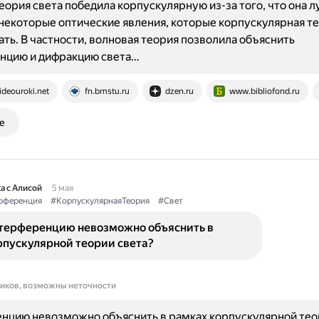
еория света победила корпускулярную из-за того, что она 
некоторые оптические явления, которые корпускулярная те
ать. В частности, волновая теория позволила объяснить
нцию и дифракцию света…
ideouroki.net
fn.bmstu.ru
dzen.ru
www.bibliofond.ru
е
а с Алисой
5 мая
рференция
#КорпускулярнаяТеория
#Свет
терференцию невозможно объяснить в
рпускулярной теории света?
ников, возможны неточности
цию невозможно объяснить в рамках корпускулярной теор