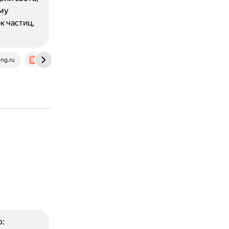
му
к частиц,
ing.ru
kormakov.ru
р: