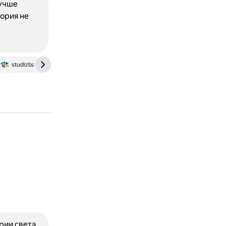
лучше
ория не
studizba.com
ии света,