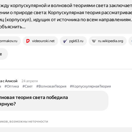
жду корпускулярной и волновой теориями света заключает
нии о природе света: Корпускулярная теория рассматривае
иц (корпускул), идущих от источника по всем направлениям.
 объяснить…
ormakov.ru
videouroki.net
pgk63.ru
ru.wikipedia.org
е
а с Алисой
24 апреля
а
#Оптика
#Свет
#ВолноваяТеория
#КорпускулярнаяТеория
лновая теория света победила
ярную?
ников, возможны неточности