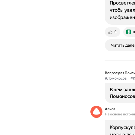
Просветлен
чтобы увел
изображени
0
u
Читать дале
Вопрос для Поиск
#Ломоносов
#К
В чём зак
Ломоносов
Алиса
На основе источ
Корпускуля
молекулярн