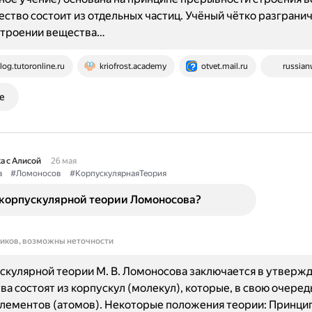
ство состоит из отдельных частиц. Учёный чётко разграни
строении вещества…
log.tutoronline.ru
kriofrost.academy
otvet.mail.ru
russian
е
а с Алисой
26 мая
а
#Ломоносов
#КорпускулярнаяТеория
ь корпускулярной теории Ломоносова?
ников, возможны неточности
скулярной теории М. В. Ломоносова заключается в утвержд
ва состоят из корпускул (молекул), которые, в свою очередь
элементов (атомов). Некоторые положения теории: Принци