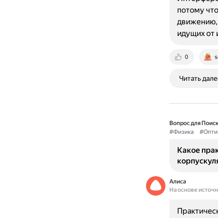
потому чт
движению, 
идущих от 
0
s
Читать дале
Вопрос для Поиск
#Физика
#Опти
Какое пра
корпускул
Алиса
На основе источ
Практическ