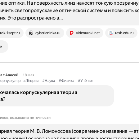
ие оптики. На поверхность линз наносят тонкую прозрачну
ичить светопропускание оптической системы и повысить к
я. Это распространено в…
rok.1sept.ru
cyberleninka.ru
videouroki.net
resh.edu.ru
е
а с Алисой
18 мая
орпускулярнаяТеория
#Наука
#Физика
#Учёные
лючалась корпускулярная теория
а?
ников, возможны неточности
рная теория М. В. Ломоносова (современное название — а
ое учение) основана на принципе прерывности строения в