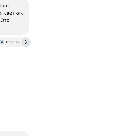
ся в
т свет как
 Это
fn.bmstu.ru