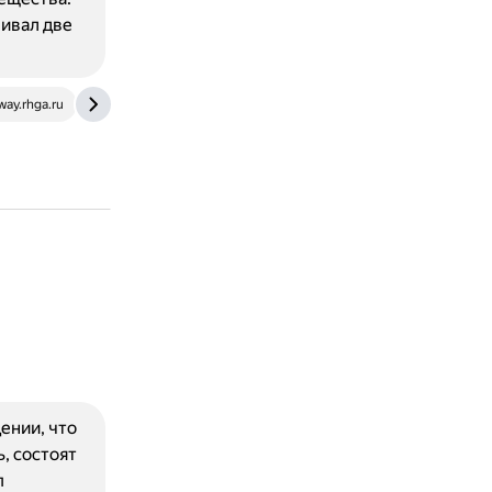
чивал две
way.rhga.ru
dzen.ru
ении, что
, состоят
п