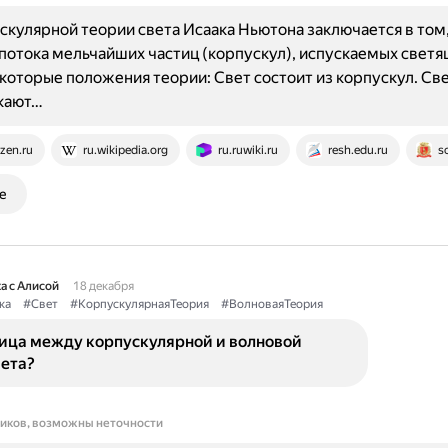
скулярной теории света Исаака Ньютона заключается в том,
 потока мельчайших частиц (корпускул), испускаемых свет
которые положения теории: Свет состоит из корпускул. Св
скают…
zen.ru
ru.wikipedia.org
ru.ruwiki.ru
resh.edu.ru
s
е
а с Алисой
18 декабря
ка
#Свет
#КорпускулярнаяТеория
#ВолноваяТеория
ница между корпускулярной и волновой
вета?
ников, возможны неточности