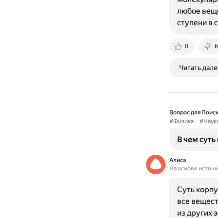
любое веще
ступени в 
0
b
Читать дале
Вопрос для Поиск
#Физика
#Наук
В чем сут
Алиса
На основе источ
Суть корпу
все вещест
из других 