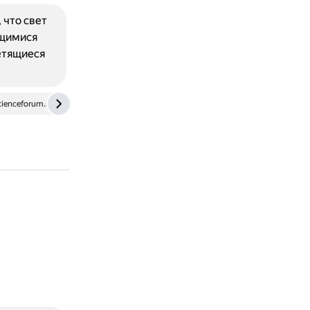
 что свет
ящимися
етящиеся
cienceforum.ru