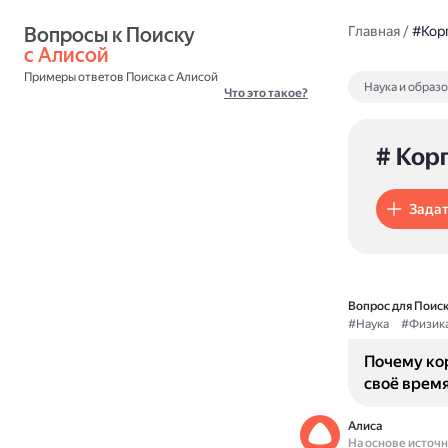
Вопросы к Поиску 
Главная
/
#Кор
с Алисой
Примеры ответов Поиска с Алисой
Наука и образ
Что это такое?
# Кор
Задат
Вопрос для Поиск
#Наука
#Физик
Почему ко
своё врем
Алиса
На основе источ