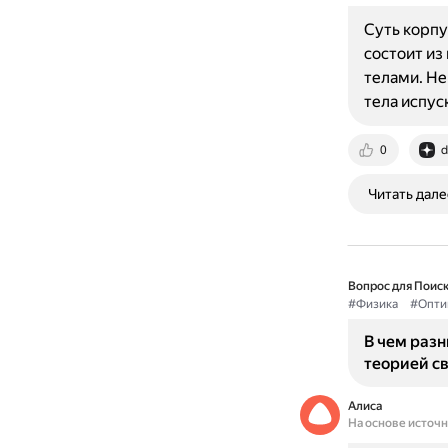
Суть корпу
состоит из
телами. Не
тела испу
0
d
Читать дале
Вопрос для Поиск
#Физика
#Опти
В чем раз
теорией с
Алиса
На основе источ