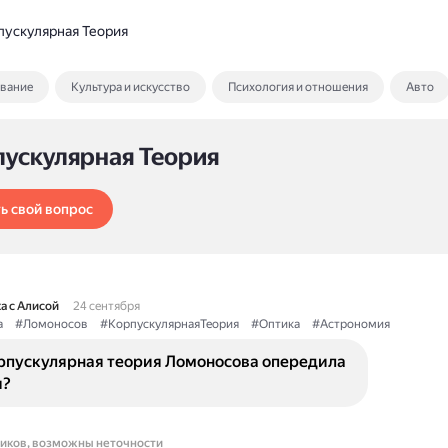
пускулярная Теория
ование
Культура и искусство
Психология и отношения
Авто
пускулярная Теория
ь свой вопрос
а с Алисой
24 сентября
а
#Ломоносов
#КорпускулярнаяТеория
#Оптика
#Астрономия
рпускулярная теория Ломоносова опередила
я?
ников, возможны неточности