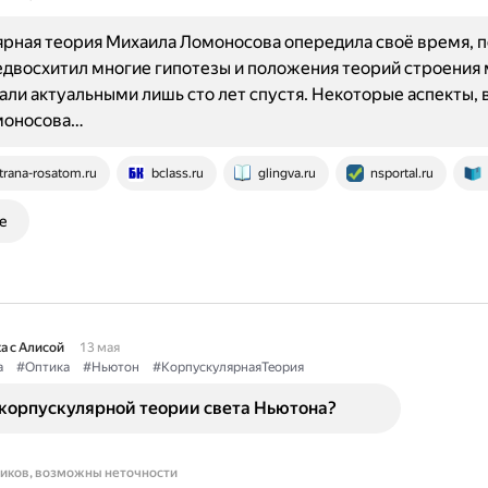
рная теория Михаила Ломоносова опередила своё время, п
двосхитил многие гипотезы и положения теорий строения 
али актуальными лишь сто лет спустя. Некоторые аспекты, 
моносова…
trana-rosatom.ru
bclass.ru
glingva.ru
nsportal.ru
е
а с Алисой
13 мая
а
#Оптика
#Ньютон
#КорпускулярнаяТеория
 корпускулярной теории света Ньютона?
ников, возможны неточности