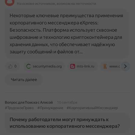
На основе источников, возможны неточности
Некоторые ключевые преимущества применения
корпоративного мессенджера eXpress:
Безопасность. Платформа использует сквозное
шифрование и технологию криптоконтейнера для
хранения данных, что обеспечивает надёжную
защиту сообщений и файлов от…
0
securitymedia.org
mts-link.ru
www.computerr
Читать далее
Вопрос для Поиска с Алисой
10 сентября
#ТрудовоеПраво
#Принуждение
#КорпоративныйМессенджер
Почему работодатели могут принуждать к
использованию корпоративного мессенджера?