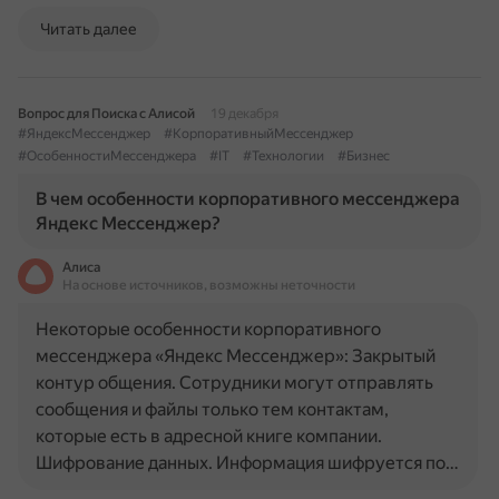
Читать далее
Вопрос для Поиска с Алисой
19 декабря
#ЯндексМессенджер
#КорпоративныйМессенджер
#ОсобенностиМессенджера
#IT
#Технологии
#Бизнес
В чем особенности корпоративного мессенджера
Яндекс Мессенджер?
Алиса
На основе источников, возможны неточности
Некоторые особенности корпоративного
мессенджера «Яндекс Мессенджер»: Закрытый
контур общения. Сотрудники могут отправлять
сообщения и файлы только тем контактам,
которые есть в адресной книге компании.
Шифрование данных. Информация шифруется по…