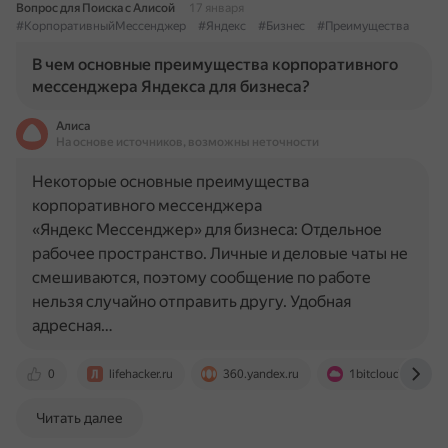
Вопрос для Поиска с Алисой
17 января
#КорпоративныйМессенджер
#Яндекс
#Бизнес
#Преимущества
В чем основные преимущества корпоративного
мессенджера Яндекса для бизнеса?
Алиса
На основе источников, возможны неточности
Некоторые основные преимущества
корпоративного мессенджера
«Яндекс Мессенджер» для бизнеса: Отдельное
рабочее пространство. Личные и деловые чаты не
смешиваются, поэтому сообщение по работе
нельзя случайно отправить другу. Удобная
адресная…
0
lifehacker.ru
360.yandex.ru
1bitcloud.ru
Читать далее