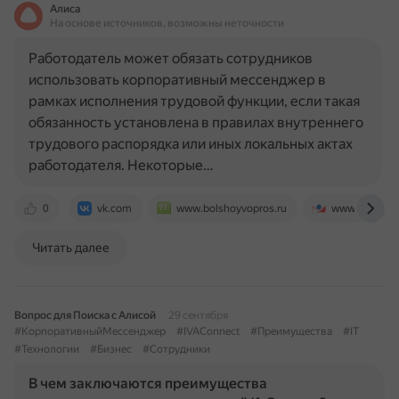
Алиса
На основе источников, возможны неточности
Работодатель может обязать сотрудников
использовать корпоративный мессенджер в
рамках исполнения трудовой функции, если такая
обязанность установлена в правилах внутреннего
трудового распорядка или иных локальных актах
работодателя. Некоторые…
0
vk.com
www.bolshoyvopros.ru
www.garant.r
Читать далее
Вопрос для Поиска с Алисой
29 сентября
#КорпоративныйМессенджер
#IVAConnect
#Преимущества
#IT
#Технологии
#Бизнес
#Сотрудники
В чем заключаются преимущества