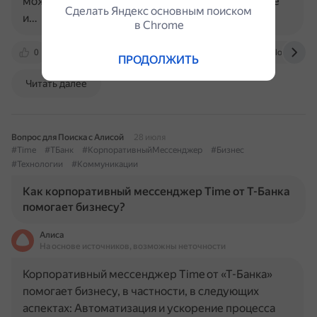
можно переключаться, но переслать сообщение
Сделать Яндекс основным поиском
и…
в Сhrome
0
360.yandex.kz
360.yandex.ru
1bitcloud.ru
ПРОДОЛЖИТЬ
Читать далее
Вопрос для Поиска с Алисой
28 июля
#Time
#ТБанк
#КорпоративныйМессенджер
#Бизнес
#Технологии
#Коммуникации
Как корпоративный мессенджер Time от Т-Банка
помогает бизнесу?
Алиса
На основе источников, возможны неточности
Корпоративный мессенджер Time от «Т-Банка»
помогает бизнесу, в частности, в следующих
аспектах: Автоматизация и ускорение процесса