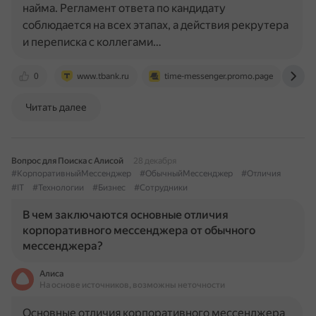
найма. Регламент ответа по кандидату
соблюдается на всех этапах, а действия рекрутера
и переписка с коллегами…
0
www.tbank.ru
time-messenger.promo.page
vc
Читать далее
Вопрос для Поиска с Алисой
28 декабря
#КорпоративныйМессенджер
#ОбычныйМессенджер
#Отличия
#IT
#Технологии
#Бизнес
#Сотрудники
В чем заключаются основные отличия
корпоративного мессенджера от обычного
мессенджера?
Алиса
На основе источников, возможны неточности
Основные отличия корпоративного мессенджера