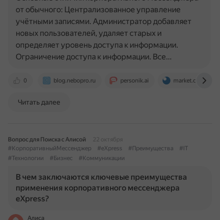
от обычного: Централизованное управление
учётными записями. Администратор добавляет
новых пользователей, удаляет старых и
определяет уровень доступа к информации.
Ограничение доступа к информации. Все…
0
blog.nebopro.ru
personik.ai
market.cnews.ru
Читать далее
Вопрос для Поиска с Алисой
22 октября
#КорпоративныйМессенджер
#eXpress
#Преимущества
#IT
#Технологии
#Бизнес
#Коммуникации
В чем заключаются ключевые преимущества
применения корпоративного мессенджера
eXpress?
Алиса