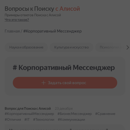
Вопросы к Поиску 
с Алисой
Примеры ответов Поиска с Алисой
Что это такое?
Главная
/
#Корпоративный Мессенджер
Наука и образование
Культура и искусство
Психология и отн
# Корпоративный Мессенджер
Задать свой вопрос
Вопрос для Поиска с Алисой
23 декабря
#КорпоративныйМессенджер
#БизнесМессенджер
#Сравнение
#Отличия
#IT
#Технологии
#Коммуникации