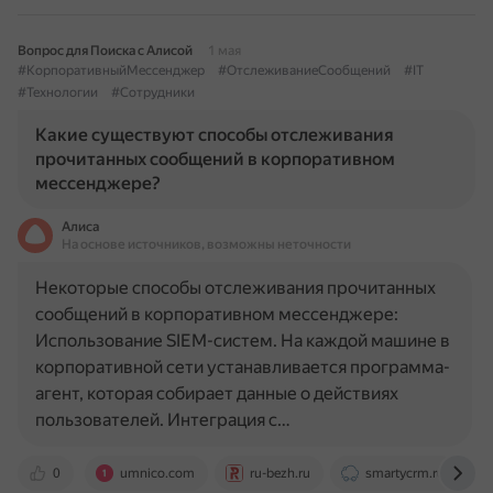
Вопрос для Поиска с Алисой
1 мая
#КорпоративныйМессенджер
#ОтслеживаниеСообщений
#IT
#Технологии
#Сотрудники
Какие существуют способы отслеживания
прочитанных сообщений в корпоративном
мессенджере?
Алиса
На основе источников, возможны неточности
Некоторые способы отслеживания прочитанных
сообщений в корпоративном мессенджере:
Использование SIEM-систем. На каждой машине в
корпоративной сети устанавливается программа-
агент, которая собирает данные о действиях
пользователей. Интеграция с…
0
umnico.com
ru-bezh.ru
smartycrm.ru