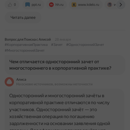
0
ppt.ru
hh.ru
www.kdelo.ru
www.consu
Читать далее
Вопрос для Поиска с Алисой
28 января
#КорпоративнаяПрактика
#Зачет
#ОдностороннийЗачет
#МногостороннийЗачет
Чем отличается односторонний зачет от
многостороннего в корпоративной практике?
Алиса
На основе источников, возможны неточности
Односторонний и многосторонний зачёты в
корпоративной практике отличаются по числу
участников. Односторонний зачёт — это
хозяйственная операция по погашению
задолженности на основании заявления одной