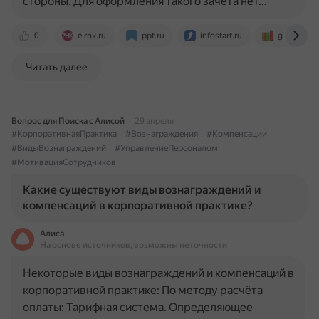
стороны. Для оформления такого зачёта нет…
0
e.rnk.ru
ppt.ru
infostart.ru
glossary_o
Читать далее
Вопрос для Поиска с Алисой
29 апреля
#КорпоративнаяПрактика
#Вознаграждения
#Компенсации
#ВидыВознаграждений
#УправлениеПерсоналом
#МотивацияСотрудников
Какие существуют виды вознаграждений и
компенсаций в корпоративной практике?
Алиса
На основе источников, возможны неточности
Некоторые виды вознаграждений и компенсаций в
корпоративной практике: По методу расчёта
оплаты: Тарифная система. Определяющее