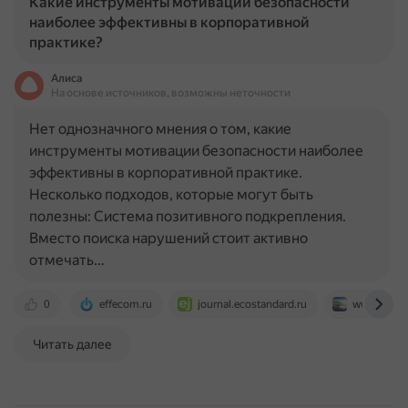
Какие инструменты мотивации безопасности
наиболее эффективны в корпоративной
практике?
Алиса
На основе источников, возможны неточности
Нет однозначного мнения о том, какие
инструменты мотивации безопасности наиболее
эффективны в корпоративной практике.
Несколько подходов, которые могут быть
полезны: Система позитивного подкрепления.
Вместо поиска нарушений стоит активно
отмечать…
0
effecom.ru
journal.ecostandard.ru
www.scienc
Читать далее