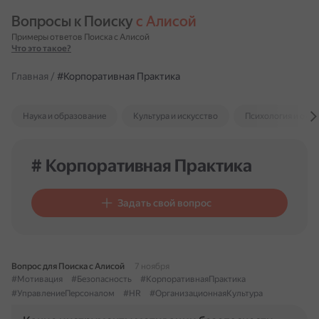
Вопросы к Поиску 
с Алисой
Примеры ответов Поиска с Алисой
Что это такое?
Главная
/
#Корпоративная Практика
Наука и образование
Культура и искусство
Психология и отн
# Корпоративная Практика
Задать свой вопрос
Вопрос для Поиска с Алисой
7 ноября
#Мотивация
#Безопасность
#КорпоративнаяПрактика
#УправлениеПерсоналом
#HR
#ОрганизационнаяКультура