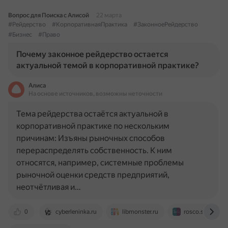
Вопрос для Поиска с Алисой
22 марта
#Рейдерство
#КорпоративнаяПрактика
#ЗаконноеРейдерство
#Бизнес
#Право
Почему законное рейдерство остается
актуальной темой в корпоративной практике?
Алиса
На основе источников, возможны неточности
Тема рейдерства остаётся актуальной в
корпоративной практике по нескольким
причинам: Изъяны рыночных способов
перераспределять собственность. К ним
относятся, например, системные проблемы
рыночной оценки средств предприятий,
неотчётливая и…
0
cyberleninka.ru
libmonster.ru
rosco.su