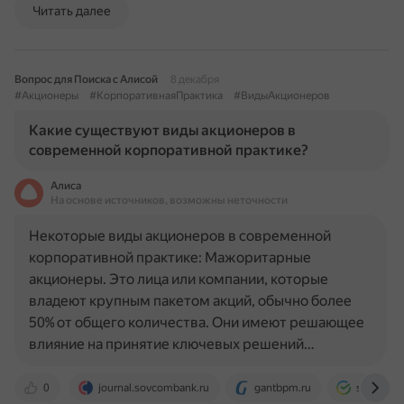
Читать далее
Вопрос для Поиска с Алисой
8 декабря
#Акционеры
#КорпоративнаяПрактика
#ВидыАкционеров
Какие существуют виды акционеров в
современной корпоративной практике?
Алиса
На основе источников, возможны неточности
Некоторые виды акционеров в современной
корпоративной практике: Мажоритарные
акционеры. Это лица или компании, которые
владеют крупным пакетом акций, обычно более
50% от общего количества. Они имеют решающее
влияние на принятие ключевых решений…
0
journal.sovcombank.ru
gantbpm.ru
sbersova.