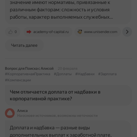
значение имеют нормативы, привязанные к
различным факторам: сложность и условия
работы, характер выполняемых служебных…
0
academy-of-capital.ru
www.unisender.com
ww
Читать далее
Вопрос для Поиска с Алисой
20 февраля
#КорпоративнаяПрактика
#Доплаты
#Надбавки
#Зарплата
#Компенсации
Чем отличается доплата от надбавки в
корпоративной практике?
Алиса
На основе источников, возможны неточности
Доплата и надбавка — разные виды
дополнительных выплат к заработной плате,