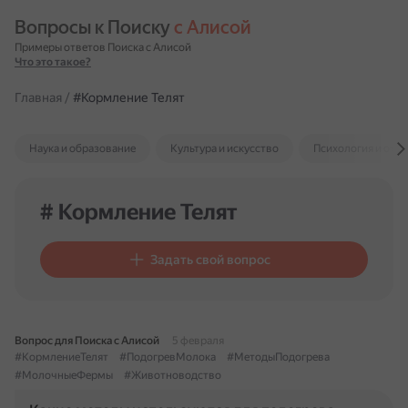
Вопросы к Поиску 
с Алисой
Примеры ответов Поиска с Алисой
Что это такое?
Главная
/
#Кормление Телят
Наука и образование
Культура и искусство
Психология и отн
# Кормление Телят
Задать свой вопрос
Вопрос для Поиска с Алисой
5 февраля
#КормлениеТелят
#ПодогревМолока
#МетодыПодогрева
#МолочныеФермы
#Животноводство