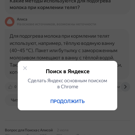
Какие методы используются для подогрева
молока при кормлении телят?
Алиса
На основе источников, возможны неточности
Для подогрева молока при кормлении телят
используют, например, тёплую водяную ванну
(40–45 °С). Пакет или бутылку с замороженным
молозивом помещают в ванну с тёплой водой.
Также существует передвижное молочное такси,
Поиск в Яндексе
которое позволяет…
Сделать Яндекс основным поиском
в Сhrome
0
agro-ferm.ru
mshp.gov.by
repo.vsavm.by
Читать далее
ПРОДОЛЖИТЬ
Вопрос для Поиска с Алисой
2 июля