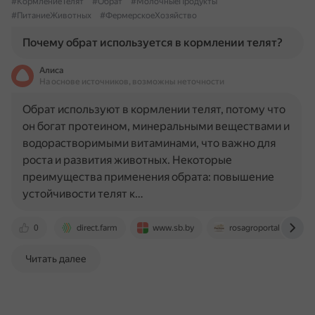
#КормлениеТелят
#Обрат
#МолочныеПродукты
#ПитаниеЖивотных
#ФермерскоеХозяйство
Почему обрат используется в кормлении телят?
Алиса
На основе источников, возможны неточности
Обрат используют в кормлении телят, потому что
он богат протеином, минеральными веществами и
водорастворимыми витаминами, что важно для
роста и развития животных. Некоторые
преимущества применения обрата: повышение
устойчивости телят к…
0
direct.farm
www.sb.by
rosagroportal.ru
Читать далее