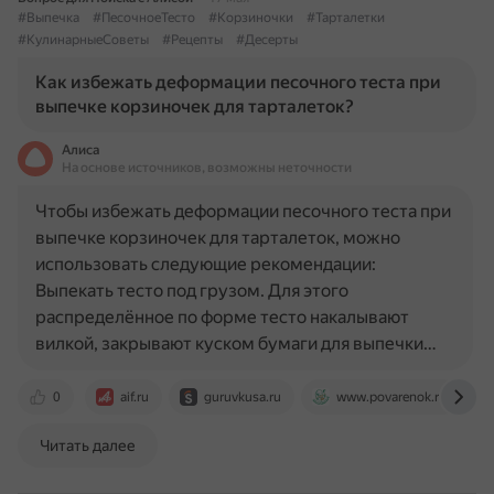
#Выпечка
#ПесочноеТесто
#Корзиночки
#Тарталетки
#КулинарныеСоветы
#Рецепты
#Десерты
Как избежать деформации песочного теста при
выпечке корзиночек для тарталеток?
Алиса
На основе источников, возможны неточности
Чтобы избежать деформации песочного теста при
выпечке корзиночек для тарталеток, можно
использовать следующие рекомендации:
Выпекать тесто под грузом. Для этого
распределённое по форме тесто накалывают
вилкой, закрывают куском бумаги для выпечки…
0
aif.ru
guruvkusa.ru
www.povarenok.ru
Читать далее