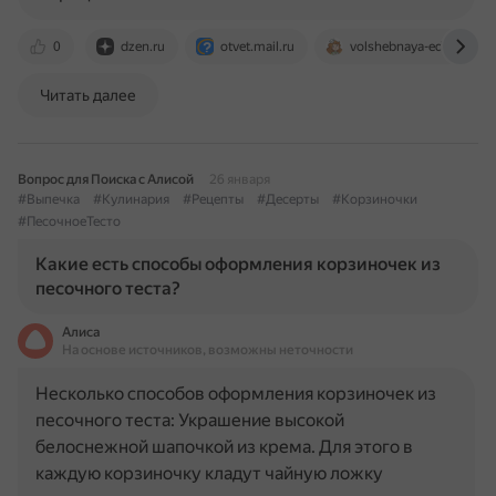
0
dzen.ru
otvet.mail.ru
volshebnaya-eda.ru
Читать далее
Вопрос для Поиска с Алисой
26 января
#Выпечка
#Кулинария
#Рецепты
#Десерты
#Корзиночки
#ПесочноеТесто
Какие есть способы оформления корзиночек из
песочного теста?
Алиса
На основе источников, возможны неточности
Несколько способов оформления корзиночек из
песочного теста: Украшение высокой
белоснежной шапочкой из крема. Для этого в
каждую корзиночку кладут чайную ложку