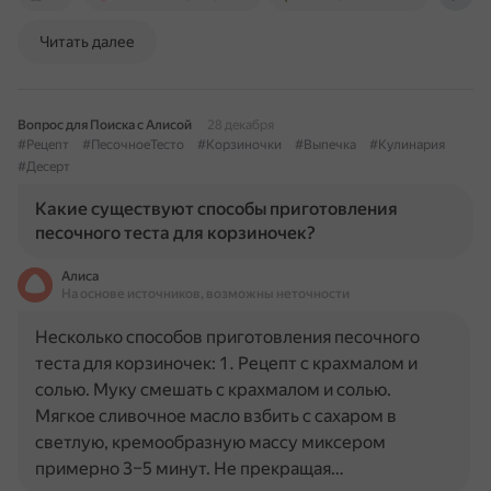
Читать далее
Вопрос для Поиска с Алисой
28 декабря
#Рецепт
#ПесочноеТесто
#Корзиночки
#Выпечка
#Кулинария
#Десерт
Какие существуют способы приготовления
песочного теста для корзиночек?
Алиса
На основе источников, возможны неточности
Несколько способов приготовления песочного
теста для корзиночек: 1. Рецепт с крахмалом и
солью. Муку смешать с крахмалом и солью.
Мягкое сливочное масло взбить с сахаром в
светлую, кремообразную массу миксером
примерно 3–5 минут. Не прекращая…