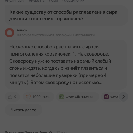
#Кулинария
#Рецепты
#Сыр
#Корзиночки
Какие существуют способы расплавления сыра
для приготовления корзиночек?
Алиса
На основе источников, возможны неточности
Несколько способов расплавить сыр для
приготовления корзиночек: 1. На сковороде.
Сковороду нужно поставить на самый слабый
огонь и ждать, когда сыр начнёт плавиться и
появятся небольшие пузырьки (примерно 4
минуты). Затем сковороду на несколько…
0
1000.menu
www.wikihow.com
www.iamcook
Читать далее
Вопрос для Поиска с Алисой
17 мая