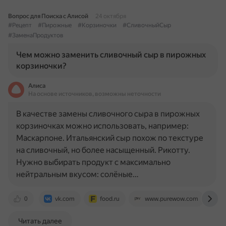
Вопрос для Поиска с Алисой
24 октября
#Рецепт
#Пирожные
#Корзиночки
#СливочныйСыр
#ЗаменаПродуктов
Чем можно заменить сливочный сыр в пирожных
корзиночки?
Алиса
На основе источников, возможны неточности
В качестве замены сливочного сыра в пирожных
корзиночках можно использовать, например:
Маскарпоне. Итальянский сыр похож по текстуре
на сливочный, но более насыщенный. Рикотту.
Нужно выбирать продукт с максимально
нейтральным вкусом: солёные…
0
vk.com
food.ru
www.purewow.com
Читать далее