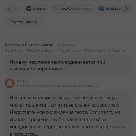
0
dzen.ru
www.povarenok.ru
otvet.mail.ru
Читать далее
Вопрос для Поиска с Алисой
19 января
#Выпечка
#ПесочноеТесто
#Корзиночки
#Кулинария
#Рецепты
Почему песочное тесто поднимается при
выпекании корзиночек?
Алиса
На основе источников, возможны неточности
Несколько причин, по которым песочное тесто
может подниматься при выпекании корзиночек:
Недостаточное охлаждение теста. Если тесту не
хватает времени, чтобы немного застыть в
холодильнике перед выпечкой, оно может съехать
в процессе…