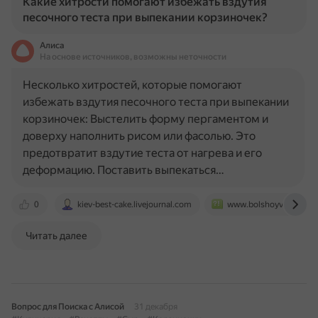
Какие хитрости помогают избежать вздутия
песочного теста при выпекании корзиночек?
Алиса
На основе источников, возможны неточности
Несколько хитростей, которые помогают
избежать вздутия песочного теста при выпекании
корзиночек: Выстелить форму пергаментом и
доверху наполнить рисом или фасолью. Это
предотвратит вздутие теста от нагрева и его
деформацию. Поставить выпекаться…
0
kiev-best-cake.livejournal.com
www.bolshoyvopros.ru
Читать далее
Вопрос для Поиска с Алисой
31 декабря