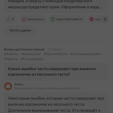
повидла, а сверху с помощью кондитерского
мешка распределяют крем. Оформление в виде…
0
kylinariya.ru
www.chefmarket.ru
ru.pinterest
Читать далее
Вопрос для Поиска с Алисой
17 января
#Выпечка
#Корзиночки
#ПесочноеТесто
#КулинарныеОшибки
#Рецепты
#ГотовимДома
Какие ошибки часто совершают при выпечке
корзиночек из песочного теста?
Алиса
На основе источников, возможны неточности
Некоторые ошибки, которые часто совершают при
выпечке корзиночек из песочного теста:
Длительное вымешивание теста. Это приведёт к