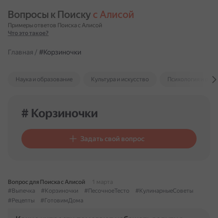
Вопросы к Поиску 
с Алисой
Примеры ответов Поиска с Алисой
Что это такое?
Главная
/
#Корзиночки
Наука и образование
Культура и искусство
Психология и отн
# Корзиночки
Задать свой вопрос
Вопрос для Поиска с Алисой
1 марта
#Выпечка
#Корзиночки
#ПесочноеТесто
#КулинарныеСоветы
#Рецепты
#ГотовимДома