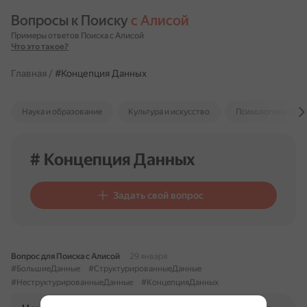
Вопросы к Поиску 
с Алисой
Примеры ответов Поиска с Алисой
Что это такое?
Главная
/
#Концепция Данных
Наука и образование
Культура и искусство
Психология и отн
# Концепция Данных
Задать свой вопрос
Вопрос для Поиска с Алисой
29 января
#БольшиеДанные
#СтруктурированныеДанные
#НеструктурированныеДанные
#КонцепцияДанных