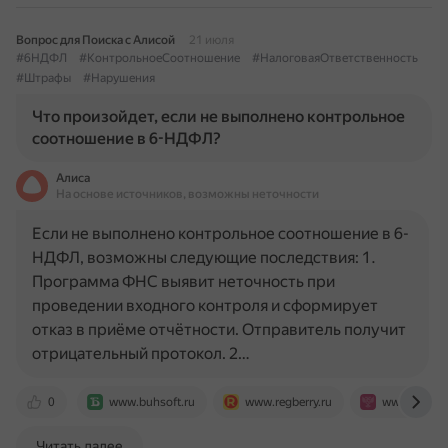
Вопрос для Поиска с Алисой
21 июля
#6НДФЛ
#КонтрольноеСоотношение
#НалоговаяОтветственность
#Штрафы
#Нарушения
Что произойдет, если не выполнено контрольное
соотношение в 6-НДФЛ?
Алиса
На основе источников, возможны неточности
Если не выполнено контрольное соотношение в 6-
НДФЛ, возможны следующие последствия: 1.
Программа ФНС выявит неточность при
проведении входного контроля и сформирует
отказ в приёме отчётности. Отправитель получит
отрицательный протокол. 2…
0
www.buhsoft.ru
www.regberry.ru
www.rnk.ru
Читать далее