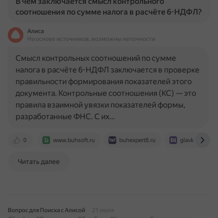
В чём заключается смысл контрольного
соотношения по сумме налога в расчёте 6-НДФЛ?
Алиса
На основе источников, возможны неточности
Смысл контрольных соотношений по сумме
налога в расчёте 6-НДФЛ заключается в проверке
правильности формирования показателей этого
документа. Контрольные соотношения (КС) — это
правила взаимной увязки показателей формы,
разработанные ФНС. С их…
0
www.buhsoft.ru
buhexpert8.ru
glavkniga.ru
Читать далее
Вопрос для Поиска с Алисой
21 июля