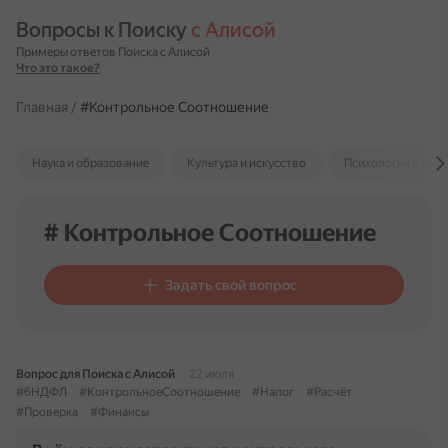
Вопросы к Поиску 
с Алисой
Примеры ответов Поиска с Алисой
Что это такое?
Главная
/
#Контрольное Соотношение
Наука и образование
Культура и искусство
Психология и отн
# Контрольное Соотношение
Задать свой вопрос
Вопрос для Поиска с Алисой
22 июля
#6НДФЛ
#КонтрольноеСоотношение
#Налог
#Расчёт
#Проверка
#Финансы