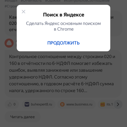
#6ндфл
#Отчетность
#Ошибки
#КонтрольноеСоотношение
#Строки020
#Строки160
Поиск в Яндексе
Как контрольное соотношение между строками
020 и 160 помогает избежать ошибок в
Сделать Яндекс основным поиском
в Сhrome
отчетности по 6-НДФЛ?
Алиса
ПРОДОЛЖИТЬ
На основе источников, возможны неточности
Контрольное соотношение между строками 020 и
160 в отчётности по 6-НДФЛ помогает избежать
ошибок, выявляя занижение или завышение
удержанного НДФЛ. Согласно этому
соотношению, в годовом расчёте 6-НДФЛ сумма
налога, удержанного по строке 160…
0
buhexpert8.ru
www.business.ru
its.1c.ru
Читать далее