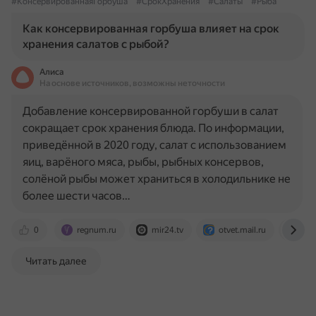
#КонсервированнаяГорбуша
#СрокХранения
#Салаты
#Рыба
Как консервированная горбуша влияет на срок
хранения салатов с рыбой?
Алиса
На основе источников, возможны неточности
Добавление консервированной горбуши в салат
сокращает срок хранения блюда. По информации,
приведённой в 2020 году, салат с использованием
яиц, варёного мяса, рыбы, рыбных консервов,
солёной рыбы может храниться в холодильнике не
более шести часов…
0
regnum.ru
mir24.tv
otvet.mail.ru
our
Читать далее