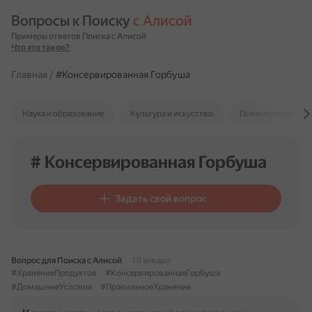
Вопросы к Поиску 
с Алисой
Примеры ответов Поиска с Алисой
Что это такое?
Главная
/
#Консервированная Горбуша
Наука и образование
Культура и искусство
Психология и отн
# Консервированная Горбуша
Задать свой вопрос
Вопрос для Поиска с Алисой
10 января
#ХранениеПродуктов
#КонсервированнаяГорбуша
#ДомашниеУсловия
#ПравильноеХранение