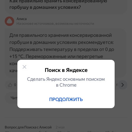
Как правильно хранить консервированную
горбушу в домашних условиях?
Алиса
На основе источников, возможны неточности
Для правильного хранения консервированной
горбуши в домашних условиях рекомендуется:
Поддерживать температуру в пределах от 0 до
+15 °С. Перемороженные или перегретые
консервы не только теряют свои вкусовые
Поиск в Яндексе
качества, но и могут стать опасными для…
Сделать Яндекс основным поиском
в Сhrome
0
78.rospotrebnadzor.ru
otvet.mail.ru
fbu3hmao
Читать далее
ПРОДОЛЖИТЬ
Вопрос для Поиска с Алисой
2 мая