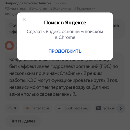
Вопрос для Поиска с Алисой
5 июня
#Энергетика
#Экология
#Экономика
#Технологии
#КонденсационныеЭлектростанции
#Гидроэлектростанции
Поиск в Яндексе
Почему конденсационные электростанции более
Сделать Яндекс основным поиском
эффективны, чем гидроэлектростанции?
в Сhrome
Алиса
На основе источников, возможны неточности
ПРОДОЛЖИТЬ
Конденсационные электростанции (КЭС) могут
быть эффективнее гидроэлектростанций (ГЭС) по
нескольким причинам: Стабильный режим
работы. КЭС могут функционировать круглый год,
независимо от температуры воздуха. Для них
важен только своевременный…
0
neftegaz.ru
ru.wikipedia.org
gktex.ru
Читать далее