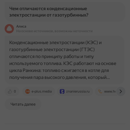
Чем отличаются конденсационные
электростанции от газотурбинных?
Алиса
На основе источников, возможны неточности
Конденсационные электростанции (КЭС) и
газотурбинные электростанции (ГТЭС)
отличаются по принципу работы и типу
используемого топлива. КЭС работают на основе
цикла Ранкина: топливо сжигается в котле для
получения пара высокого давления, который…
0
e-plus.media
znanierussia.ru
www.horus.ener
Читать далее