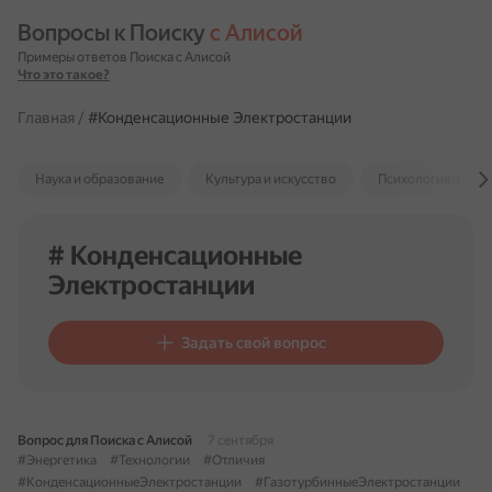
Вопросы к Поиску 
с Алисой
Примеры ответов Поиска с Алисой
Что это такое?
Главная
/
#Конденсационные Электростанции
Наука и образование
Культура и искусство
Психология и отн
# Конденсационные
Электростанции
Задать свой вопрос
Вопрос для Поиска с Алисой
7 сентября
#Энергетика
#Технологии
#Отличия
#КонденсационныеЭлектростанции
#ГазотурбинныеЭлектростанции