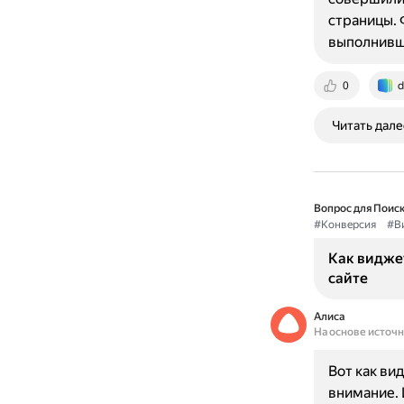
страницы. 
выполнивши
0
d
Читать дале
Вопрос для Поиск
#Конверсия
#В
Как видже
сайте
Алиса
На основе источ
Вот как ви
внимание. 