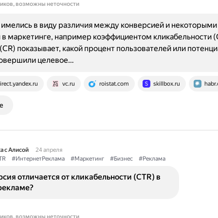
ников, возможны неточности
имелись в виду различия между конверсией и некоторыми
в маркетинге, например коэффициентом кликабельности (
(CR) показывает, какой процент пользователей или потенц
совершили целевое…
irect.yandex.ru
vc.ru
roistat.com
skillbox.ru
habr
е
а с Алисой
24 апреля
TR
#ИнтернетРеклама
#Маркетинг
#Бизнес
#Реклама
сия отличается от кликабельности (CTR) в
рекламе?
ников, возможны неточности