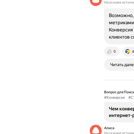
На основе источ
Возможно, 
метриками 
Конверсия 
клиентов 
0
d
Читать дале
Вопрос для Поиск
#Конверсия
#C
Чем конвер
интернет-
Алиса
На основе источ