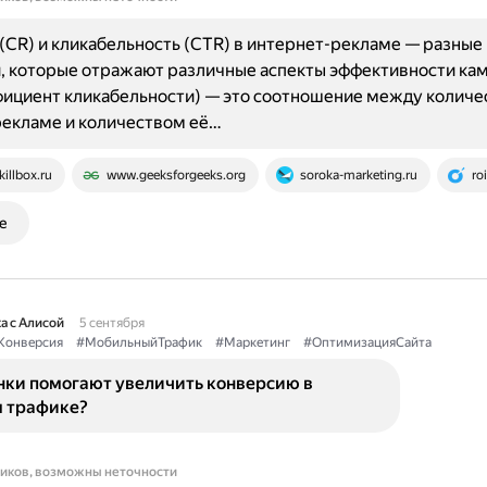
(CR) и кликабельность (CTR) в интернет-рекламе — разные
, которые отражают различные аспекты эффективности кам
фициент кликабельности) — это соотношение между колич
рекламе и количеством её…
killbox.ru
www.geeksforgeeks.org
soroka-marketing.ru
ro
е
а с Алисой
5 сентября
Конверсия
#МобильныйТрафик
#Маркетинг
#ОптимизацияСайта
нки помогают увеличить конверсию в
 трафике?
ников, возможны неточности