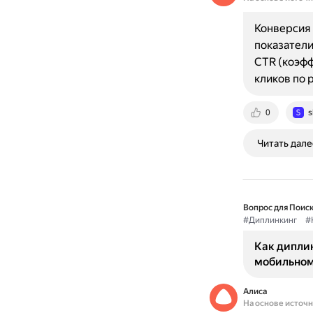
Конверсия 
показатели
CTR (коэф
кликов по 
0
s
Читать дале
Вопрос для Поиск
#Диплинкинг
#
Как дипли
мобильном
Алиса
На основе источ