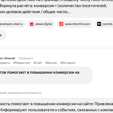
Формула расчёта: конверсия = (количество посетителей,
х целевое действие / общее число…
evelopers.sber.ru
adwai.digital
www.directline.pro
secrets
е
а с Алисой
9 февраля
иджеты
#Маркетинг
#Сайт
#Бизнес
#Интернет
тов помогают в повышении конверсии на
ников, возможны неточности
джеты помогают в повышении конверсии на сайте: Привлек
Информируют пользователя о событиях, связанных с компа