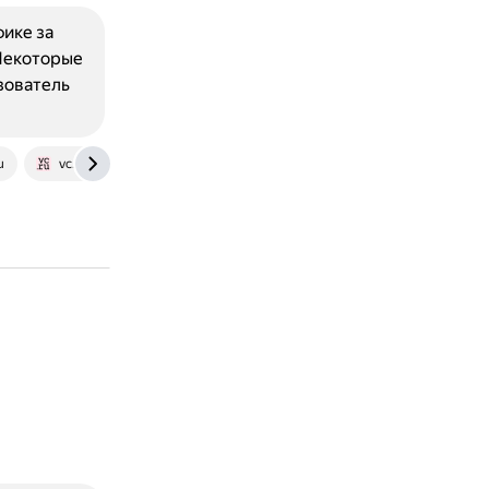
ике за
 Некоторые
зователь
u
vc.ru