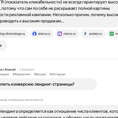
R (показатель кликабельности) не всегда гарантирует выс
 потому что сам по себе не раскрывает полной картины
сти рекламной кампании. Несколько причин, почему высо
приводить к высоким продажам…
log-directologa.ru
elama.ru
neiros.ru
andata.ru
m
е
а с Алисой
3 февраля
ендинг
#Маркетинг
#Бизнес
#Интернет
елить конверсию лендинг-страницы?
ников, возможны неточности
лендинга определяется как отношение числа клиентов, кот
целевое действие на странице, к общему числу посетител