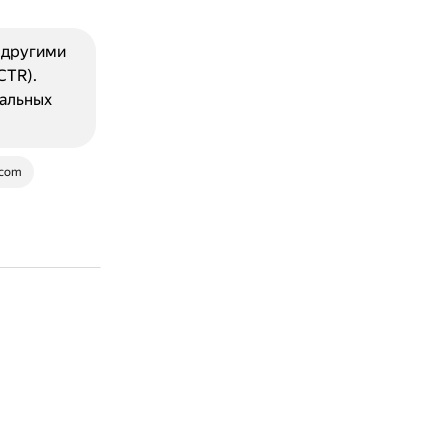
 другими
CTR).
иальных
.com