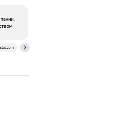
пании.
еством
istat.com
timeweb.com