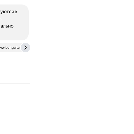
руются в
.
ально.
w.buhgalteria.ru