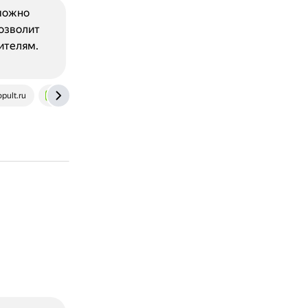
 можно
озволит
ителям.
pult.ru
rating-gamedev.ru