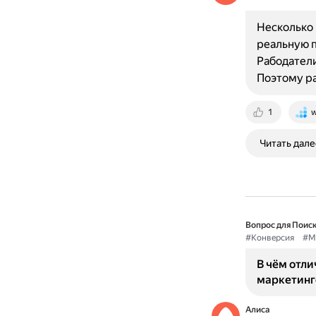
Несколько 
реальную п
Рабодатели
Поэтому р
1
w
Читать дале
Вопрос для Поиск
#Конверсия
#М
В чём отли
маркетинг
Алиса