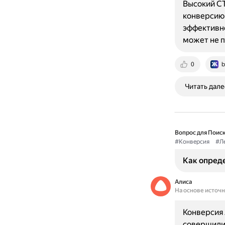
Высокий CT
конверсию,
эффективно
может не 
0
b
Читать дале
Вопрос для Поиск
#Конверсия
#Л
Как опред
Алиса
На основе источ
Конверсия 
совершили 