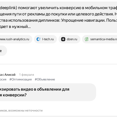
deeplink) помогают увеличить конверсию в мобильном траф
щения пути от рекламы до покупки или целевого действия.
ва использования диплинков: Упрощение навигации. Поль
дает в нужный…
ww.rush-analytics.ru
l-tech.ru
dzen.ru
semantica-media.r
е
а с Алисой
1 февраля
рсия
#Оптимизация
#Объявление
изировать видео в объявлении для
я конверсии?
ников, возможны неточности