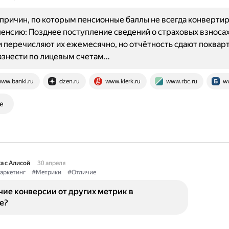
причин, по которым пенсионные баллы не всегда конверти
енсию: Позднее поступление сведений о страховых взносах
 перечисляют их ежемесячно, но отчётность сдают покварт
азнести по лицевым счетам…
ww.banki.ru
dzen.ru
www.klerk.ru
www.rbc.ru
ww
е
а с Алисой
30 апреля
аркетинг
#Метрики
#Отличие
чие конверсии от других метрик в
е?