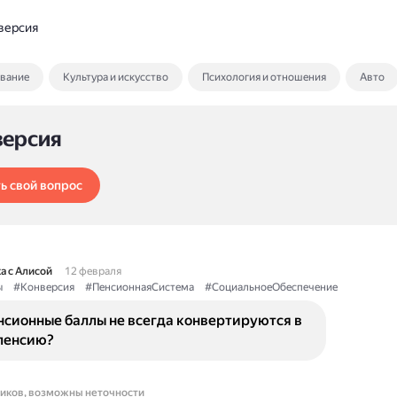
версия
ование
Культура и искусство
Психология и отношения
Авто
версия
ь свой вопрос
а с Алисой
12 февраля
ы
#Конверсия
#ПенсионнаяСистема
#СоциальноеОбеспечение
нсионные баллы не всегда конвертируются в
пенсию?
ников, возможны неточности