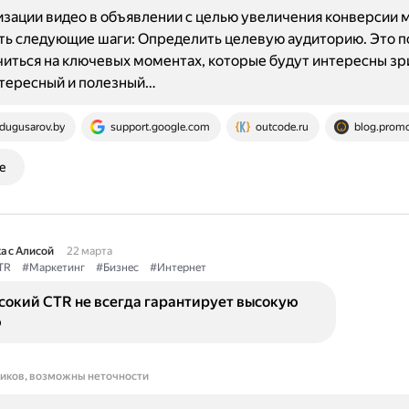
зации видео в объявлении с целью увеличения конверсии
ь следующие шаги: Определить целевую аудиторию. Это п
иться на ключевых моментах, которые будут интересны зр
нтересный и полезный…
dugusarov.by
support.google.com
outcode.ru
blog.promo
е
а с Алисой
22 марта
TR
#Маркетинг
#Бизнес
#Интернет
сокий CTR не всегда гарантирует высокую
ю
ников, возможны неточности