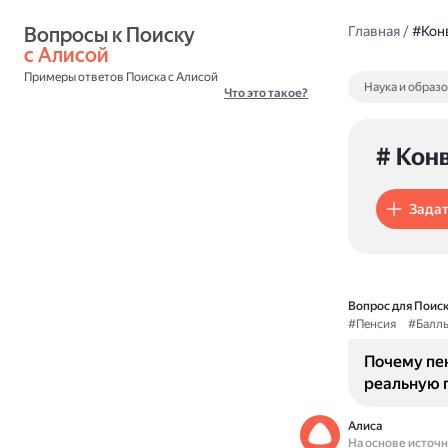
Вопросы к Поиску 
Главная
/
#Кон
с Алисой
Примеры ответов Поиска с Алисой
Наука и образ
Что это такое?
# Кон
Задат
Вопрос для Поиск
#Пенсия
#Балл
Почему пе
реальную 
Алиса
На основе источ