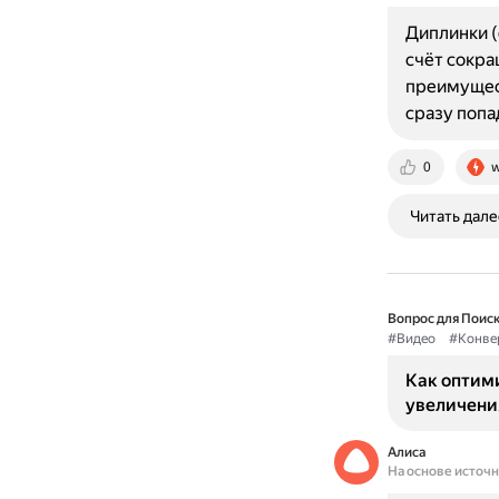
Диплинки (
счёт сокра
преимущест
сразу попа
0
w
Читать дале
Вопрос для Поиск
#Видео
#Конве
Как оптим
увеличени
Алиса
На основе источ