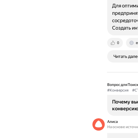
Для оптими
предпринят
сосредоточ
Создать и
0
e
Читать дале
Вопрос для Поиск
#Конверсия
#C
Почему вы
конверси
Алиса
На основе источ