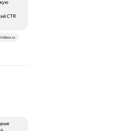
окую
кий CTR
indbox.ru
орые
ей