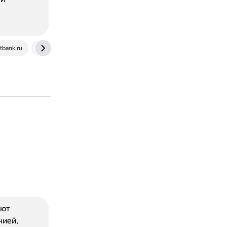
.tbank.ru
sales-generator.ru
ают
нией,