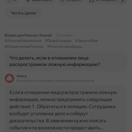
0
www.snta.ru
omkpt.ru
xn--80akibcicpdbetz7e
Читать далее
Вопрос для Поиска с Алисой
22 ноября
#ЛожнаяИнформация
#ПраваГраждан
#ЗащитаПрав
#ЮридическаяПомощь
#КомпенсацияВреда
Что делать, если в отношении лица
распространили ложную информацию?
Алиса
На основе источников, возможны неточности
Если в отношении лица распространили ложную
информацию, можно предпринять следующие
действия: 1. Обратиться в полицию. Сотрудники
возбудят уголовное дело и соберут
доказательства. В заявлении нужно описать
события и по возможности предоставить…