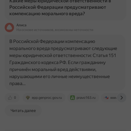
Какие меры юридической ответственности в
Российской Федерации предусматривают
компенсацию морального вреда?
Алиса
На основе источников, возможны неточности
В Российской Федерации компенсацию
морального вреда предусматривают следующие
меры юридической ответственности: Статья 151
Гражданского кодекса РФ. Если гражданину
причинён моральный вред действиями,
нарушающими его личные неимущественные
права…
0
epp.genproc.gov.ru
pravo163.ru
www.garant.
Читать далее