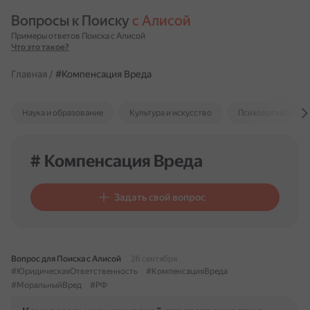
Вопросы к Поиску 
с Алисой
Примеры ответов Поиска с Алисой
Что это такое?
Главная
/
#Компенсация Вреда
Наука и образование
Культура и искусство
Психология и отн
# Компенсация Вреда
Задать свой вопрос
Вопрос для Поиска с Алисой
26 сентября
#ЮридическаяОтветственность
#КомпенсацияВреда
#МоральныйВред
#РФ