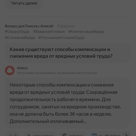
Читать далее
Вопрос для Поиска с Алисой
9 февраля
#ОхранаТруда
#ВредныеУсловия
#КомпенсацияВреда
#СнижениеВреда
#УлучшениеУсловийТруда
Какие существуют способы компенсации и
снижения вреда от вредных условий труда?
Алиса
На основе источников, возможны неточности
Некоторые способы компенсации и снижения
вреда от вредных условий труда: Сокращённая
продолжительность рабочего времени. Для
сотрудников, занятых на вредном производстве,
она не должна быть более 36 часов в неделю.
Дополнительный оплачиваемый…