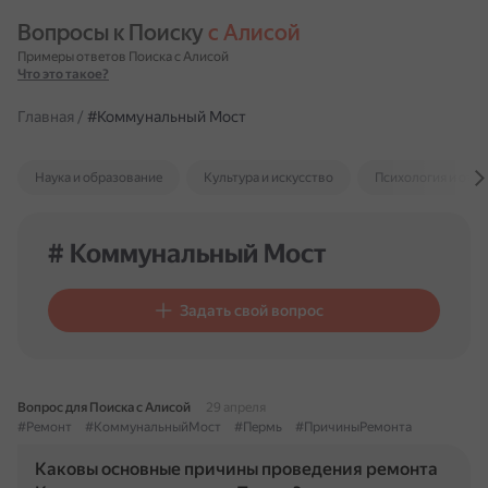
Вопросы к Поиску 
с Алисой
Примеры ответов Поиска с Алисой
Что это такое?
Главная
/
#Коммунальный Мост
Наука и образование
Культура и искусство
Психология и отн
# Коммунальный Мост
Задать свой вопрос
Вопрос для Поиска с Алисой
29 апреля
#Ремонт
#КоммунальныйМост
#Пермь
#ПричиныРемонта
Каковы основные причины проведения ремонта