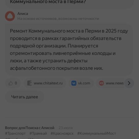
Коммунального моста в Перми?
Алиса
На основе источников, возможны неточности
Ремонт Коммунального моста в Перми в 2025 году
проводится в рамках гарантийных обязательств
подрядной организации. Планируется
отремонтировать ливнеприёмные колодцы и
люки, а также устранить дефекты
асфальтобетонного покрытия возле них.
0
www.chitaitext.ru
vk.com
www.newsko.ru
Читать далее
Вопрос для Поиска с Алисой
23 июля
#Транспорт
#Трамвай
#Красноярск
#КоммунальныйМост