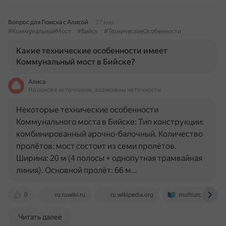
Вопрос для Поиска с Алисой
27 мая
#КоммунальныйМост
#Бийск
#ТехническиеОсобенности
Какие технические особенности имеет
Коммунальный мост в Бийске?
Алиса
На основе источников, возможны неточности
Некоторые технические особенности
Коммунального моста в Бийске: Тип конструкции:
комбинированный арочно-балочный. Количество
пролётов: мост состоит из семи пролётов.
Ширина: 20 м (4 полосы + однопутная трамвайная
линия). Основной пролёт: 66 м…
0
ru.ruwiki.ru
ru.wikipedia.org
multiurok.ru
Читать далее