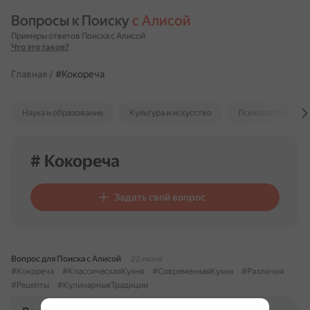
Вопросы к Поиску 
с Алисой
Примеры ответов Поиска с Алисой
Что это такое?
Главная
/
#Кокореча
Наука и образование
Культура и искусство
Психология и отн
# Кокореча
Задать свой вопрос
Вопрос для Поиска с Алисой
22 июня
#Кокореча
#КлассическаяКухня
#СовременнаяКухня
#Различия
#Рецепты
#КулинарныеТрадиции