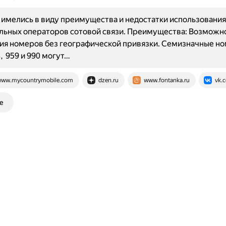
имелись в виду преимущества и недостатки использования
льных операторов сотовой связи. Преимущества: Возможн
я номеров без географической привязки. Семизначные но
, 959 и 990 могут…
ww.mycountrymobile.com
dzen.ru
www.fontanka.ru
vk.
е