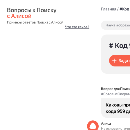
Вопросы к Поиску 
Главная
/
#Код
с Алисой
Примеры ответов Поиска с Алисой
Наука и образ
Что это такое?
# Код
Задат
Вопрос для Поиск
#СотовыеОперат
Каковы пр
кода 959 д
Алиса
На основе источ