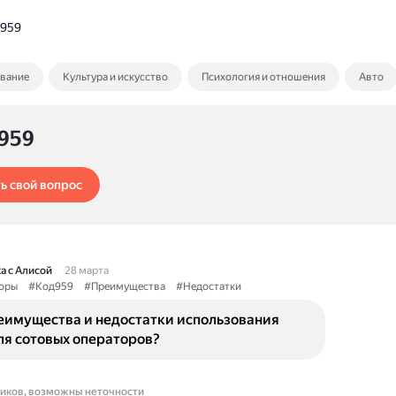
 959
ование
Культура и искусство
Психология и отношения
Авто
 959
ь свой вопрос
а с Алисой
28 марта
оры
#Код959
#Преимущества
#Недостатки
еимущества и недостатки использования
ля сотовых операторов?
ников, возможны неточности