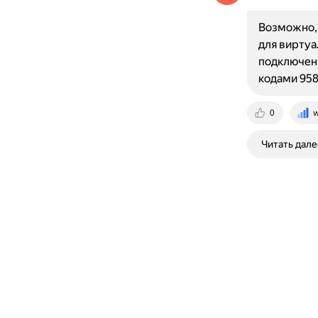
Возможно, 
для виртуа
подключени
кодами 958
0
w
Читать дале