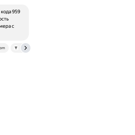
 кода 959
ость
мера с
com
telegra.ph