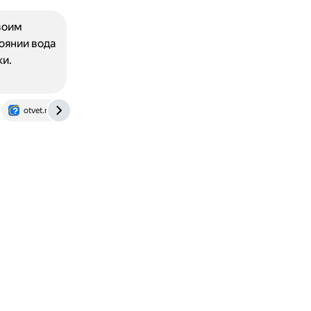
воим
оянии вода
ки.
otvet.mail.ru