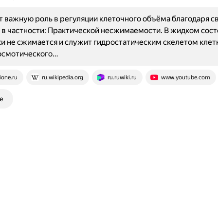
т важную роль в регуляции клеточного объёма благодаря с
 в частности: Практической несжимаемости. В жидком сост
и не сжимается и служит гидростатическим скелетом клет
осмотического…
ione.ru
ru.wikipedia.org
ru.ruwiki.ru
www.youtube.com
е