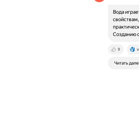
Вода играе
свойствам,
практическ
Созданию 
0
v
Читать дале