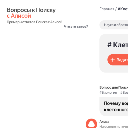
Вопросы к Поиску 
Главная
/
#Кле
с Алисой
Примеры ответов Поиска с Алисой
Наука и образ
Что это такое?
# Кле
Задат
Вопрос для Поиск
#Биология
#Во
Почему во
клеточног
Алиса
На основе источ