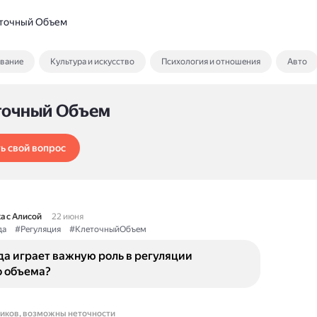
точный Объем
ование
Культура и искусство
Психология и отношения
Авто
точный Объем
ь свой вопрос
а с Алисой
22 июня
да
#Регуляция
#КлеточныйОбъем
да играет важную роль в регуляции
о объема?
ников, возможны неточности