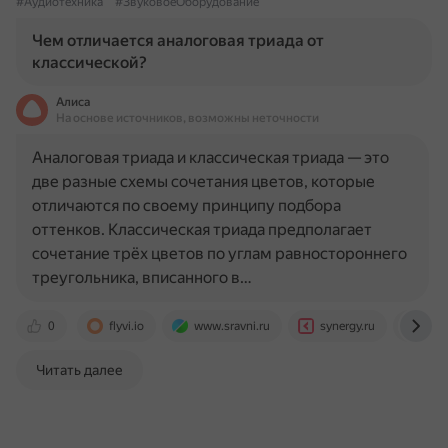
#Аудиотехника
#ЗвуковоеОборудование
Чем отличается аналоговая триада от
классической?
Алиса
На основе источников, возможны неточности
Аналоговая триада и классическая триада — это
две разные схемы сочетания цветов, которые
отличаются по своему принципу подбора
оттенков. Классическая триада предполагает
сочетание трёх цветов по углам равностороннего
треугольника, вписанного в…
0
flyvi.io
www.sravni.ru
synergy.ru
mad
Читать далее