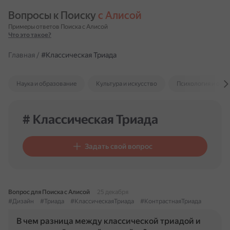
Вопросы к Поиску 
с Алисой
Примеры ответов Поиска с Алисой
Что это такое?
Главная
/
#Классическая Триада
Наука и образование
Культура и искусство
Психология и отн
# Классическая Триада
Задать свой вопрос
Вопрос для Поиска с Алисой
25 декабря
#Дизайн
#Триада
#КлассическаяТриада
#КонтрастнаяТриада
В чем разница между классической триадой и