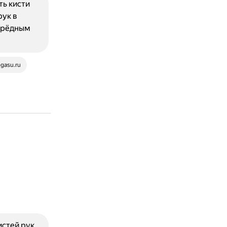
ь кисти
рук в
черёдным
ngasu.ru
стей рук,