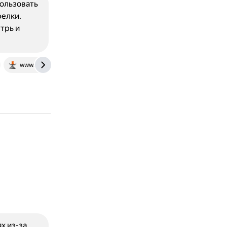
пользовать
релки.
трь и
www.raznoves.ru
х из-за