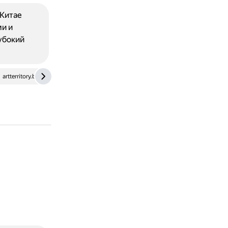
 Китае
и и
убокий
artterritory.by
vk.com