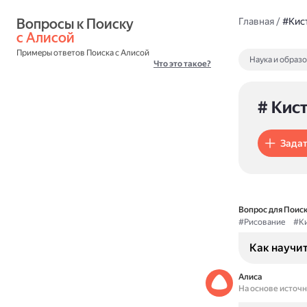
Вопросы к Поиску 
Главная
/
#Кис
с Алисой
Примеры ответов Поиска с Алисой
Наука и образ
Что это такое?
# Кис
Задат
Вопрос для Поиск
#Рисование
#Ки
Как научит
Алиса
На основе источ