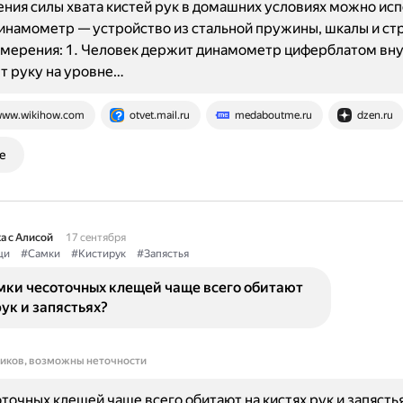
ния силы хвата кистей рук в домашних условиях можно ис
инамометр — устройство из стальной пружины, шкалы и ст
мерения: 1. Человек держит динамометр циферблатом вну
т руку на уровне…
ww.wikihow.com
otvet.mail.ru
medaboutme.ru
dzen.ru
е
а с Алисой
17 сентября
щи
#Самки
#Кистирук
#Запястья
мки чесоточных клещей чаще всего обитают
рук и запястьях?
ников, возможны неточности
точных клещей чаще всего обитают на кистях рук и запястья