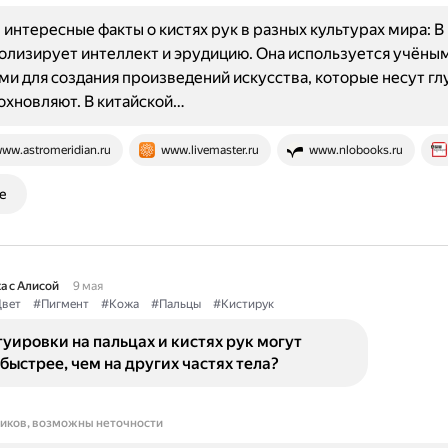
интересные факты о кистях рук в разных культурах мира: В
олизирует интеллект и эрудицию. Она используется учёным
и для создания произведений искусства, которые несут гл
охновляют. В китайской…
ww.astromeridian.ru
www.livemaster.ru
www.nlobooks.ru
е
а с Алисой
9 мая
вет
#Пигмент
#Кожа
#Пальцы
#Кистирук
уировки на пальцах и кистях рук могут
быстрее, чем на других частях тела?
ников, возможны неточности