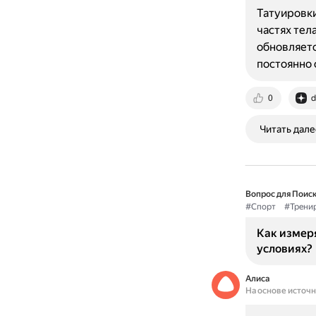
Татуировки
частях тела
обновляетс
постоянно 
0
d
Читать дале
Вопрос для Поиск
#Спорт
#Трени
Как измеря
условиях?
Алиса
На основе источ