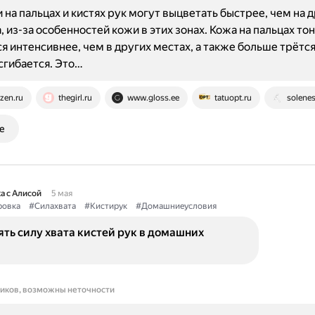
 на пальцах и кистях рук могут выцветать быстрее, чем на 
, из-за особенностей кожи в этих зонах. Кожа на пальцах тон
я интенсивнее, чем в других местах, а также больше трётся
сгибается. Это…
zen.ru
thegirl.ru
www.gloss.ee
tatuopt.ru
solenes
е
а с Алисой
5 мая
ровка
#Силахвата
#Кистирук
#Домашниеусловия
ть силу хвата кистей рук в домашних
ников, возможны неточности