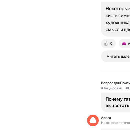
Некоторые 
кисть симв
художникам
смысл и вд
0
w
Читать дале
Вопрос для Поиск
#Татуировки
#Ц
Почему тат
выцветать 
Алиса
На основе источ