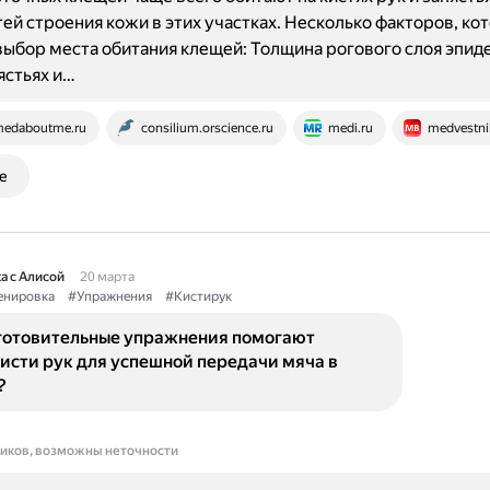
ей строения кожи в этих участках. Несколько факторов, ко
выбор места обитания клещей: Толщина рогового слоя эпид
ястьях и…
edaboutme.ru
consilium.orscience.ru
medi.ru
medvestni
е
а с Алисой
20 марта
енировка
#Упражнения
#Кистирук
готовительные упражнения помогают
исти рук для успешной передачи мяча в
?
ников, возможны неточности