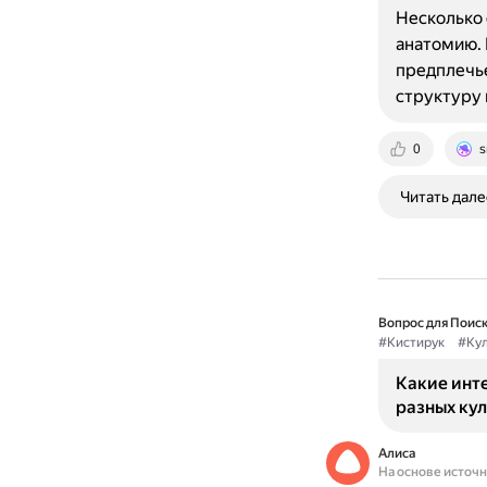
Несколько 
анатомию. 
предплечье
структуру 
0
s
Читать дале
Вопрос для Поиск
#Кистирук
#Кул
Какие инте
разных ку
Алиса
На основе источ