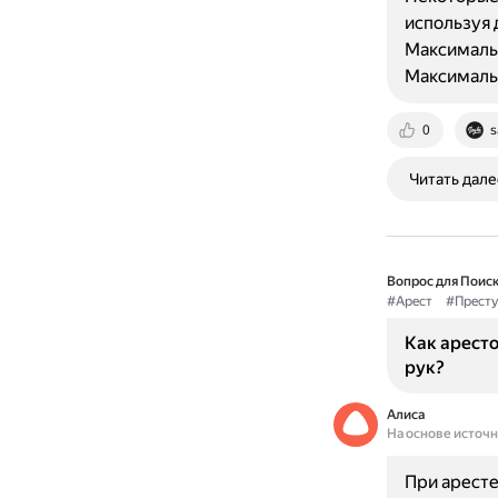
используя 
Максимальн
Максималь
0
s
Читать дале
Вопрос для Поиск
#Арест
#Престу
Как аресто
рук?
Алиса
На основе источ
При аресте