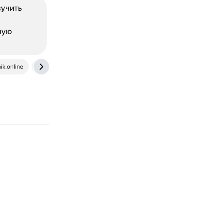
зучить
,
ную
k.online
m.ok.ru