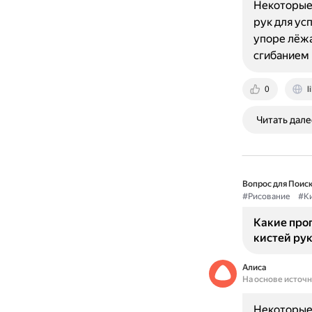
Некоторые 
рук для ус
упоре лёжа
сгибанием 
0
l
Читать дале
Вопрос для Поиск
#Рисование
#Ки
Какие про
кистей ру
Алиса
На основе источ
Некоторые 