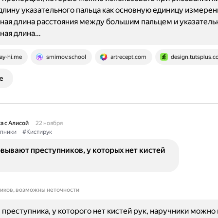
длину указательного пальца как основную единицу измерен
ая длина расстояния между большим пальцем и указатель
ная длина…
ay-hi.me
smirnov.school
artrecept.com
design.tutsplus.
е
а с Алисой
22 ноября
пники
#Кистирук
вывают преступников, у которых нет кистей
ников, возможны неточности
 преступника, у которого нет кистей рук, наручники можно 