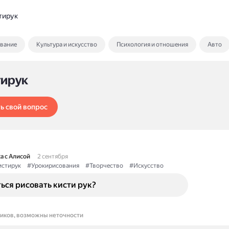
тирук
ование
Культура и искусство
Психология и отношения
Авто
тирук
ь свой вопрос
а с Алисой
2 сентября
стирук
#Урокирисования
#Творчество
#Искусство
ься рисовать кисти рук?
ников, возможны неточности