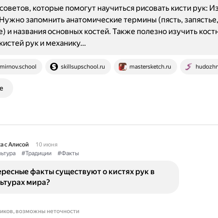
советов, которые помогут научиться рисовать кисти рук: И
Нужно запомнить анатомические термины (пясть, запястье
) и названия основных костей. Также полезно изучить кост
кистей рук и механику…
mirnov.school
skillsupschool.ru
mastersketch.ru
hudozhni
е
а с Алисой
10 июня
ьтура
#Традиции
#Факты
ресные факты существуют о кистях рук в
льтурах мира?
ников, возможны неточности