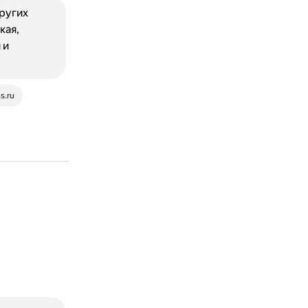
других
кая,
 и
s.ru