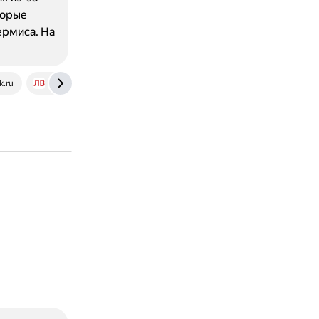
торые
ермиса. На
k.ru
www.lvrach.ru