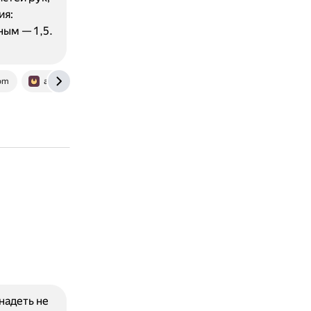
ия:
ным — 1,5.
com
artisthunt.ru
надеть не