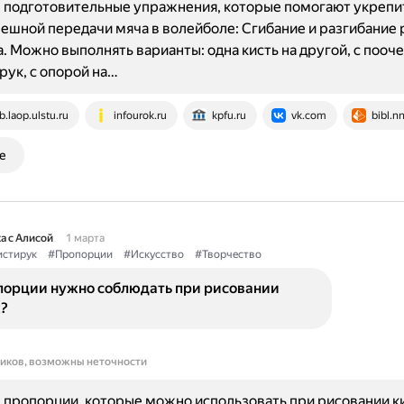
подготовительные упражнения, которые помогают укрепит
пешной передачи мяча в волейболе: Сгибание и разгибание 
. Можно выполнять варианты: одна кисть на другой, с поо
рук, с опорой на…
ib.laop.ulstu.ru
infourok.ru
kpfu.ru
vk.com
bibl.n
е
а с Алисой
1 марта
стирук
#Пропорции
#Искусство
#Творчество
порции нужно соблюдать при рисовании
к?
ников, возможны неточности
пропорции, которые можно использовать при рисовании ки