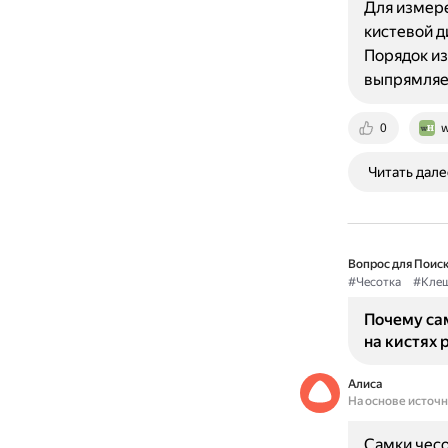
Для измере
кистевой д
Порядок из
выпрямляе
0
w
Читать дале
Вопрос для Поиск
#Чесотка
#Кле
Почему са
на кистях 
Алиса
На основе источ
Самки чесо