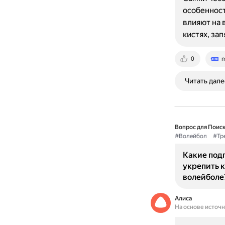
особенност
влияют на 
кистях, зап
0
m
Читать дале
Вопрос для Поиск
#Волейбол
#Тр
Какие под
укрепить к
волейболе
Алиса
На основе источ