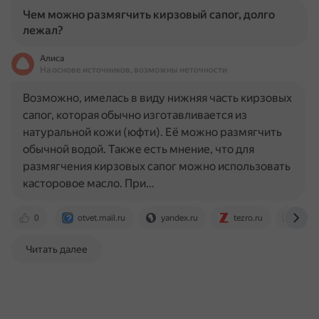
Чем можно размягчить кирзовый сапог, долго
лежал?
Алиса
На основе источников, возможны неточности
Возможно, имелась в виду нижняя часть кирзовых
сапог, которая обычно изготавливается из
натуральной кожи (юфти). Её можно размягчить
обычной водой. Также есть мнение, что для
размягчения кирзовых сапог можно использовать
касторовое масло. При…
0
otvet.mail.ru
yandex.ru
tezro.ru
www.
Читать далее