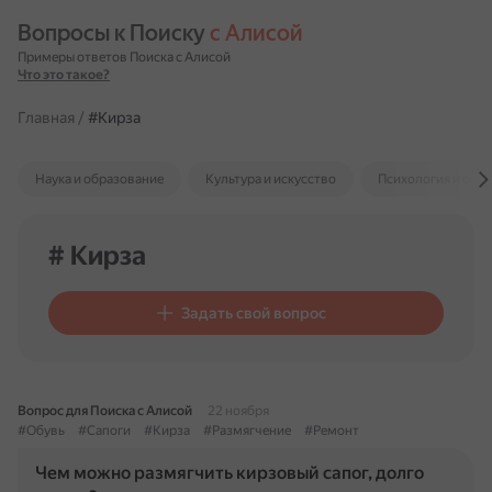
Вопросы к Поиску 
с Алисой
Примеры ответов Поиска с Алисой
Что это такое?
Главная
/
#Кирза
Наука и образование
Культура и искусство
Психология и отн
# Кирза
Задать свой вопрос
Вопрос для Поиска с Алисой
22 ноября
#Обувь
#Сапоги
#Кирза
#Размягчение
#Ремонт
Чем можно размягчить кирзовый сапог, долго