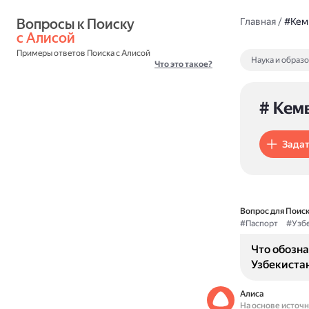
Вопросы к Поиску 
Главная
/
#Кем
с Алисой
Примеры ответов Поиска с Алисой
Наука и образ
Что это такое?
# Кем
Задат
Вопрос для Поиск
#Паспорт
#Узбе
Что обозна
Узбекиста
Алиса
На основе источ