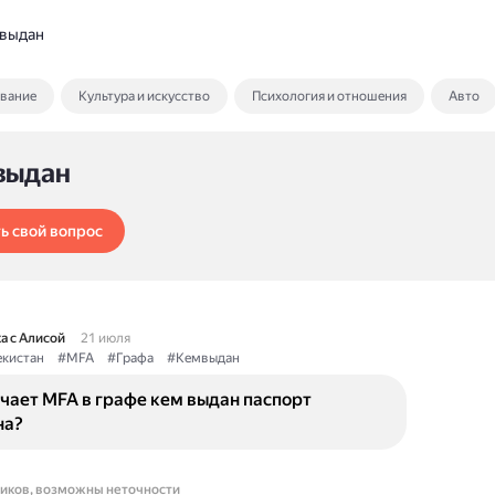
выдан
ование
Культура и искусство
Психология и отношения
Авто
выдан
ь свой вопрос
а с Алисой
21 июля
кистан
#MFA
#Графа
#Кемвыдан
чает MFA в графе кем выдан паспорт
на?
ников, возможны неточности