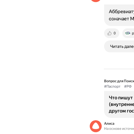
Аббревиату
означает Ми
0
p
Читать дале
Вопрос для Поиск
#Паспорт
#РФ
Что пишут 
(внутренне
другом го
Алиса
На основе источ