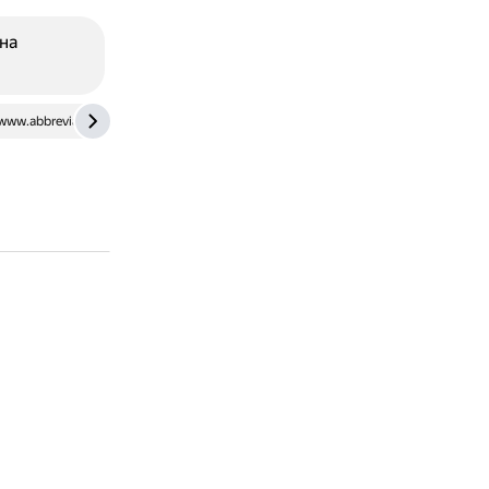
на
www.abbreviationfinder.org