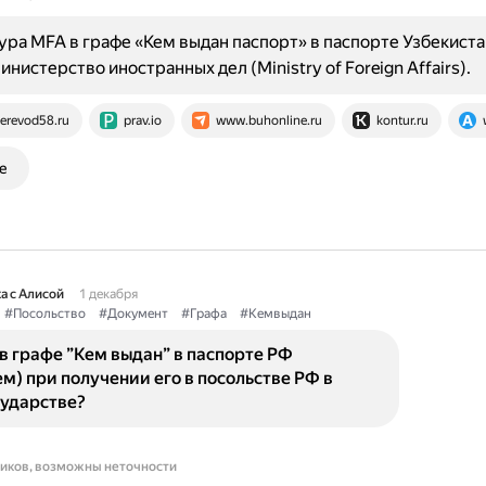
ра MFA в графе «Кем выдан паспорт» в паспорте Узбекиста
нистерство иностранных дел (Ministry of Foreign Affairs).
erevod58.ru
prav.io
www.buhonline.ru
kontur.ru
е
а с Алисой
1 декабря
#Посольство
#Документ
#Графа
#Кемвыдан
в графе ”Кем выдан” в паспорте РФ
м) при получении его в посольстве РФ в
сударстве?
ников, возможны неточности