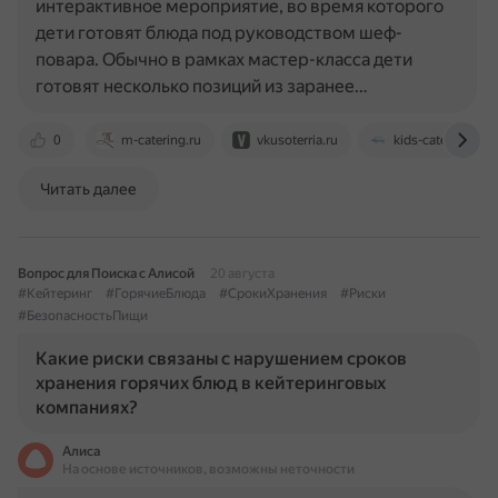
интерактивное мероприятие, во время которого
дети готовят блюда под руководством шеф-
повара. Обычно в рамках мастер-класса дети
готовят несколько позиций из заранее…
0
m-catering.ru
vkusoterria.ru
kids-catering.ru
Читать далее
Вопрос для Поиска с Алисой
20 августа
#Кейтеринг
#ГорячиеБлюда
#СрокиХранения
#Риски
#БезопасностьПищи
Какие риски связаны с нарушением сроков
хранения горячих блюд в кейтеринговых
компаниях?
Алиса
На основе источников, возможны неточности