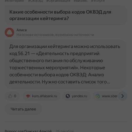
#Кейтеринг
#ОКВЭД
#Организация
#Бизнес
#Услуги
Какие особенности выбора кодов ОКВЭД для
организации кейтеринга?
Алиса
На основе источников, возможны неточности
Для организации кейтеринга можно использовать
код 56.21 — «Деятельность предприятий
общественного питания по обслуживанию
торжественных мероприятий». Некоторые
особенности выбора кодов ОКВЭД: Анализ
деятельности. Нужно составить список того…
0
kurs.alfabank.ru
yandex.ru
www.sberbank.ru
Читать далее
Вопрос для Поиска с Алисой
26 декабря