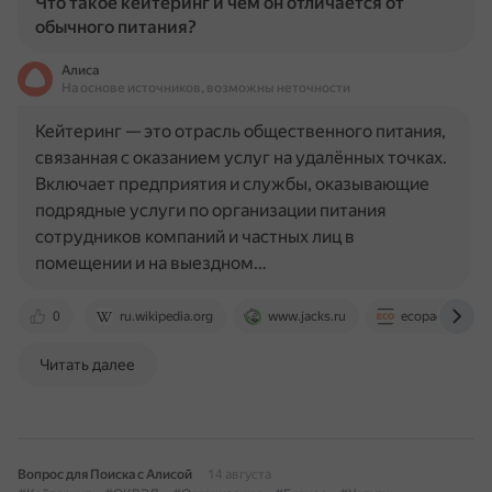
Что такое кейтеринг и чем он отличается от
обычного питания?
Алиса
На основе источников, возможны неточности
Кейтеринг — это отрасль общественного питания,
связанная с оказанием услуг на удалённых точках.
Включает предприятия и службы, оказывающие
подрядные услуги по организации питания
сотрудников компаний и частных лиц в
помещении и на выездном…
0
ru.wikipedia.org
www.jacks.ru
ecopack-group.
Читать далее
Вопрос для Поиска с Алисой
14 августа