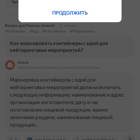
Читать далее
ПРОДОЛЖИТЬ
Вопрос для Поиска с Алисой
27 января
#Кейтеринг
#Еда
#Контейнеры
#Маркировка
Как маркировать контейнеры с едой для
кейтеринговых мероприятий?
Алиса
На основе источников, возможны неточности
Маркировка контейнеров с едой для
кейтеринговых мероприятий должна включать
следующую информацию: наименование и адрес
организации-изготовителя; дату и час
изготовления пищевой продукции, время
окончания раздачи; наименование пищевой
продукции…