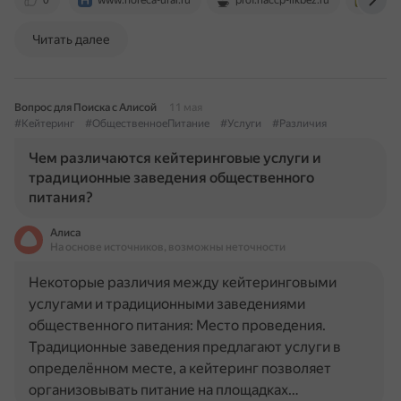
0
www.horeca-ural.ru
prof.haccp-likbez.ru
fooda
Читать далее
Вопрос для Поиска с Алисой
11 мая
#Кейтеринг
#ОбщественноеПитание
#Услуги
#Различия
Чем различаются кейтеринговые услуги и
традиционные заведения общественного
питания?
Алиса
На основе источников, возможны неточности
Некоторые различия между кейтеринговыми
услугами и традиционными заведениями
общественного питания: Место проведения.
Традиционные заведения предлагают услуги в
определённом месте, а кейтеринг позволяет
организовывать питание на площадках…