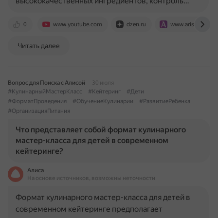
высококачественных ингредиентов, контроль…
0
www.youtube.com
dzen.ru
www.aristek.ru
Читать далее
Вопрос для Поиска с Алисой
30 июля
#КулинарныйМастерКласс
#Кейтеринг
#Дети
#ФорматПроведения
#ОбучениеКулинарии
#РазвитиеРебенка
#ОрганизацияПитания
Что представляет собой формат кулинарного
мастер-класса для детей в современном
кейтеринге?
Алиса
На основе источников, возможны неточности
Формат кулинарного мастер-класса для детей в
современном кейтеринге предполагает