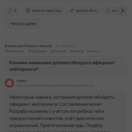
0
www.art-talant.org
germes-46.ru
omsksanepid
Читать далее
Вопрос для Поиска с Алисой
27 сентября
#Кейтеринг
#Официант
#Навыки
#Работа
#Услуги
Какими навыками должен обладать официант
кейтеринга?
Алиса
На основе источников, возможны неточности
Некоторые навыки, которыми должен обладать
официант кейтеринга: Составление меню.
Разработка меню с учётом потребностей и
предпочтений клиентов, учёт диетических
ограничений. Приготовление еды. Подбор