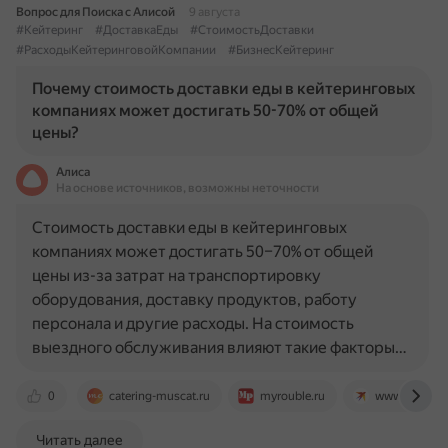
Вопрос для Поиска с Алисой
9 августа
#Кейтеринг
#ДоставкаЕды
#СтоимостьДоставки
#РасходыКейтеринговойКомпании
#БизнесКейтеринг
Почему стоимость доставки еды в кейтеринговых
компаниях может достигать 50-70% от общей
цены?
Алиса
На основе источников, возможны неточности
Стоимость доставки еды в кейтеринговых
компаниях может достигать 50–70% от общей
цены из-за затрат на транспортировку
оборудования, доставку продуктов, работу
персонала и другие расходы. На стоимость
выездного обслуживания влияют такие факторы…
0
catering-muscat.ru
myrouble.ru
www.kp.ru
Читать далее