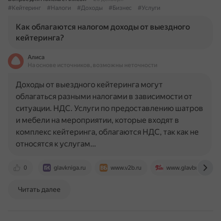
#Кейтеринг
#Налоги
#Доходы
#Бизнес
#Услуги
Как облагаются налогом доходы от выездного
кейтеринга?
Алиса
На основе источников, возможны неточности
Доходы от выездного кейтеринга могут
облагаться разными налогами в зависимости от
ситуации. НДС. Услуги по предоставлению шатров
и мебели на мероприятии, которые входят в
комплекс кейтеринга, облагаются НДС, так как не
относятся к услугам…
0
glavkniga.ru
www.v2b.ru
www.glavbukh.ru
Читать далее