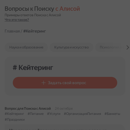
Вопросы к Поиску 
с Алисой
Примеры ответов Поиска с Алисой
Что это такое?
Главная
/
#Кейтеринг
Наука и образование
Культура и искусство
Психология и отн
# Кейтеринг
Задать свой вопрос
Вопрос для Поиска с Алисой
24 октября
#Кейтеринг
#Питание
#Услуги
#ОрганизацияПитания
#Банкеты
#Праздники