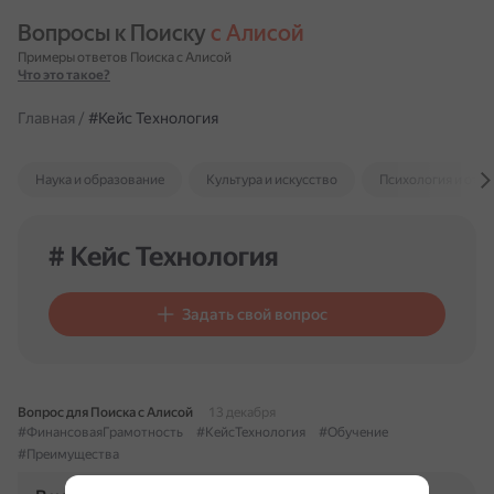
Вопросы к Поиску 
с Алисой
Примеры ответов Поиска с Алисой
Что это такое?
Главная
/
#Кейс Технология
Наука и образование
Культура и искусство
Психология и отн
# Кейс Технология
Задать свой вопрос
Вопрос для Поиска с Алисой
13 декабря
#ФинансоваяГрамотность
#КейсТехнология
#Обучение
#Преимущества