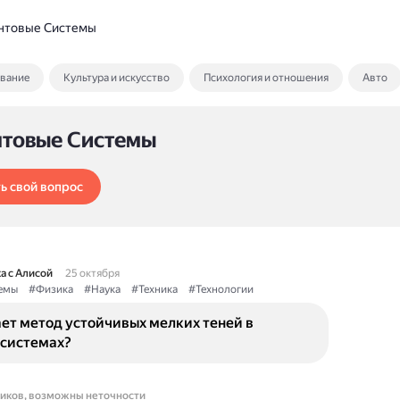
нтовые Системы
ование
Культура и искусство
Психология и отношения
Авто
нтовые Системы
ь свой вопрос
а с Алисой
25 октября
емы
#Физика
#Наука
#Техника
#Технологии
ет метод устойчивых мелких теней в
 системах?
ников, возможны неточности