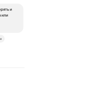
рять и
 или
ru