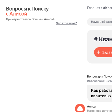
Вопросы к Поиску 
Главная
/
#Ква
с Алисой
Примеры ответов Поиска с Алисой
Наука и образ
Что это такое?
# Ква
Задат
Вопрос для Поиск
#КвантовыеСист
Как работа
квантовых
Алиса
На основе источ