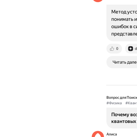
Метод усто
понимать и
ошибок в с
представл
0
d
Читать дале
Вопрос для Поиск
#Физика
#Кван
Почему во
квантовых
Алиса