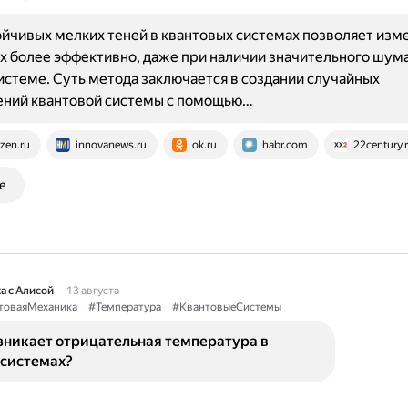
йчивых мелких теней в квантовых системах позволяет изме
х более эффективно, даже при наличии значительного шума
истеме. Суть метода заключается в создании случайных
ений квантовой системы с помощью…
zen.ru
innovanews.ru
ok.ru
habr.com
22century.
е
а с Алисой
13 августа
товаяМеханика
#Температура
#КвантовыеСистемы
зникает отрицательная температура в
 системах?