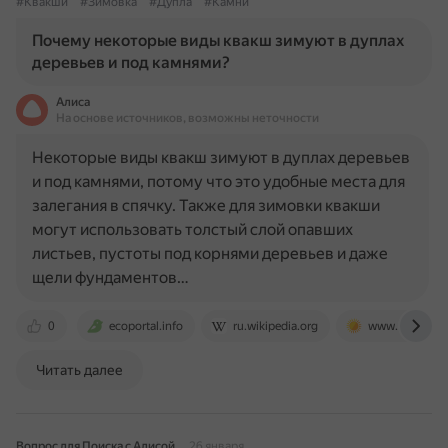
#Квакши
#Зимовка
#Дупла
#Камни
Почему некоторые виды квакш зимуют в дуплах
деревьев и под камнями?
Алиса
На основе источников, возможны неточности
Некоторые виды квакш зимуют в дуплах деревьев
и под камнями, потому что это удобные места для
залегания в спячку. Также для зимовки квакши
могут использовать толстый слой опавших
листьев, пустоты под корнями деревьев и даже
щели фундаментов…
0
ecoportal.info
ru.wikipedia.org
www.nur.kz
Читать далее
Вопрос для Поиска с Алисой
26 января