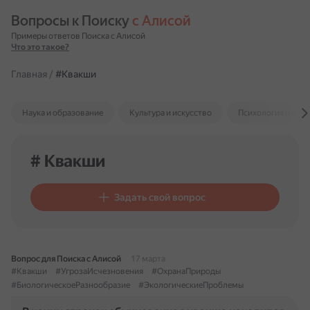
Вопросы к Поиску 
с Алисой
Примеры ответов Поиска с Алисой
Что это такое?
Главная
/
#Квакши
Наука и образование
Культура и искусство
Психология и отн
# Квакши
Задать свой вопрос
Вопрос для Поиска с Алисой
17 марта
#Квакши
#УгрозаИсчезновения
#ОхранаПрироды
#БиологическоеРазнообразие
#ЭкологическиеПроблемы