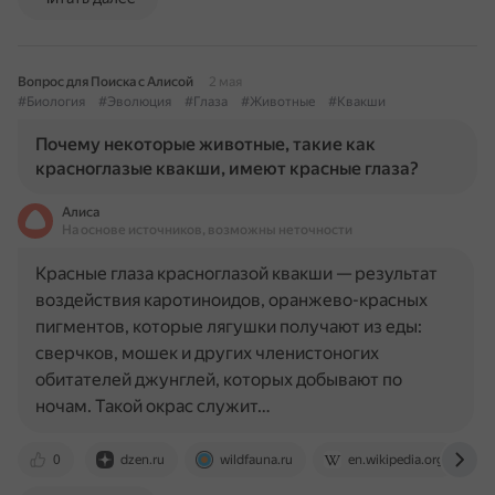
Вопрос для Поиска с Алисой
2 мая
#Биология
#Эволюция
#Глаза
#Животные
#Квакши
Почему некоторые животные, такие как
красноглазые квакши, имеют красные глаза?
Алиса
На основе источников, возможны неточности
Красные глаза красноглазой квакши — результат
воздействия каротиноидов, оранжево-красных
пигментов, которые лягушки получают из еды:
сверчков, мошек и других членистоногих
обитателей джунглей, которых добывают по
ночам. Такой окрас служит…
0
dzen.ru
wildfauna.ru
en.wikipedia.org