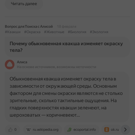
Читать далее
Вопрос для Поиска с Алисой
18 февраля
#Квакши
#Окраска
#Животные
#Биология
#Экология
Почему обыкновенная квакша изменяет окраску
тела?
Алиса
На основе источников, возможны неточности
Обыкновенная квакша изменяет окраску тела в
зависимости от окружающей среды. Основным
фактором для смены окраски являются не столько
зрительные, сколько тактильные ощущения. На
гладких поверхностях квакши зеленеют, на
шероховатых — коричневеют…
0
ru.wikipedia.org
ecoportal.info
ok.ru