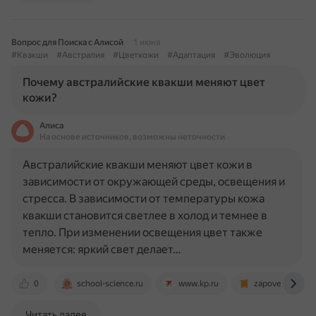
Вопрос для Поиска с Алисой
1 июня
#Квакши
#Австралия
#Цветкожи
#Адаптация
#Эволюция
Почему австралийские квакши меняют цвет
кожи?
Алиса
На основе источников, возможны неточности
Австралийские квакши меняют цвет кожи в
зависимости от окружающей среды, освещения и
стресса. В зависимости от температуры кожа
квакши становится светлее в холод и темнее в
тепло. При изменении освещения цвет также
меняется: яркий свет делает…
0
school-science.ru
www.kp.ru
zapovednik96.r
Читать далее