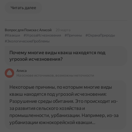
Читать далее
Вопрос для Поиска с Алисой
20 марта
#Квакши
#УгрозаИсчезновения
#Причины
#ОхранаПрироды
#ЭкологическиеПроблемы
Почему многие виды квакш находятся под
угрозой исчезновения?
Алиса
На основе источников, возможны неточности
Некоторые причины, по которым многие виды
квакш находятся под угрозой исчезновения:
Разрушение среды обитания. Это происходит из-
за развития сельского хозяйства и
промышленности, урбанизации. Например, из-за
урбанизации южнокорейской квакши…