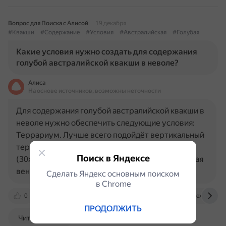
Вопрос для Поиска с Алисой
19 декабря
#Квакши
#Содержание
#Условия
#Австралийская
#Голубая
Какие условия нужно создать для содержания
голубой австралийской квакши в неволе?
Алиса
На основе источников, возможны неточности
Для содержания голубой австралийской квакши в
неволе нужно обеспечить следующие условия:
Террариум. Лучше всего подойдёт вертикальный
террариум объёмом от 150 до 200 литров
Поиск в Яндексе
(30х30х50 см). В нём необходимы ветви, хорошая
вентиляция и озеленение…
Сделать Яндекс основным поиском
в Сhrome
0
www.zoo-ekzo.com
ecoportal.info
exoclub.by
ПРОДОЛЖИТЬ
Читать далее