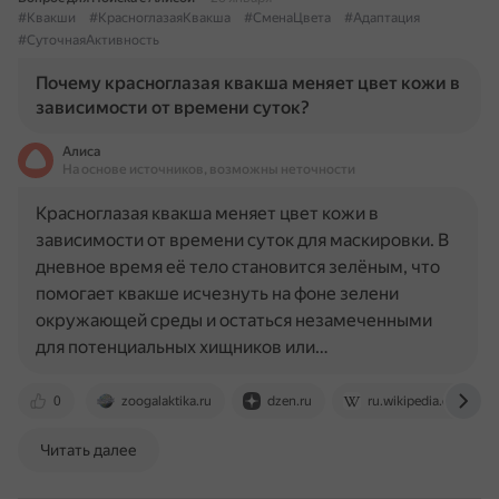
#Квакши
#КрасноглазаяКвакша
#СменаЦвета
#Адаптация
#СуточнаяАктивность
Почему красноглазая квакша меняет цвет кожи в
зависимости от времени суток?
Алиса
На основе источников, возможны неточности
Красноглазая квакша меняет цвет кожи в
зависимости от времени суток для маскировки. В
дневное время её тело становится зелёным, что
помогает квакше исчезнуть на фоне зелени
окружающей среды и остаться незамеченными
для потенциальных хищников или…
0
zoogalaktika.ru
dzen.ru
ru.wikipedia.org
Читать далее