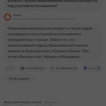
В каких странах обыкновенная квакша находится
под угрозой исчезновения?
Алиса
На основе источников, возможны неточности
Обыкновенная квакша не входит в список видов,
находящихся под угрозой исчезновения в
определённых странах. Известно, что
номинативный подвид обыкновенной квакши
занесён в Красную книгу Латвии и Литвы. При
этом в Белоруссии, Украине и Молдавии…
0
ecosystema.ru
en.wikipedia.org
ru.ruwiki.ru
Читать далее
Вопрос для Поиска с Алисой
9 февраля