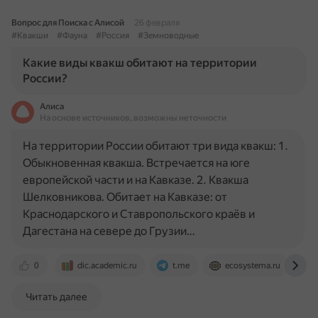
Вопрос для Поиска с Алисой
26 февраля
#Квакши
#Фауна
#Россия
#Земноводные
Какие виды квакш обитают на территории
России?
Алиса
На основе источников, возможны неточности
На территории России обитают три вида квакш: 1.
Обыкновенная квакша. Встречается на юге
европейской части и на Кавказе. 2. Квакша
Шелковникова. Обитает на Кавказе: от
Краснодарского и Ставропольского краёв и
Дагестана на севере до Грузии…
0
dic.academic.ru
t.me
ecosystema.ru
Читать далее