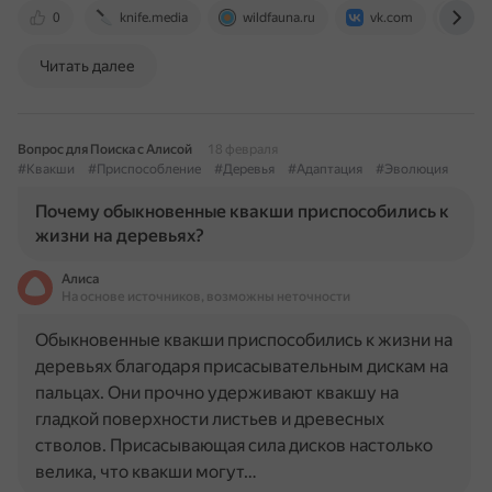
0
knife.media
wildfauna.ru
vk.com
ru.w
Читать далее
Вопрос для Поиска с Алисой
18 февраля
#Квакши
#Приспособление
#Деревья
#Адаптация
#Эволюция
Почему обыкновенные квакши приспособились к
жизни на деревьях?
Алиса
На основе источников, возможны неточности
Обыкновенные квакши приспособились к жизни на
деревьях благодаря присасывательным дискам на
пальцах. Они прочно удерживают квакшу на
гладкой поверхности листьев и древесных
стволов. Присасывающая сила дисков настолько
велика, что квакши могут…