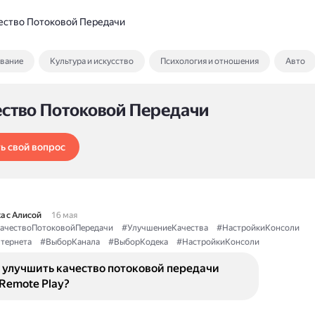
ество Потоковой Передачи
ование
Культура и искусство
Психология и отношения
Авто
ество Потоковой Передачи
ь свой вопрос
а с Алисой
16 мая
ачествоПотоковойПередачи
#УлучшениеКачества
#НастройкиКонсоли
тернета
#ВыборКанала
#ВыборКодека
#НастройкиКонсоли
 улучшить качество потоковой передачи
Remote Play?