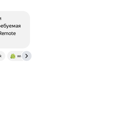
и
ребуемая
 Remote
k
www.androidcentral.com