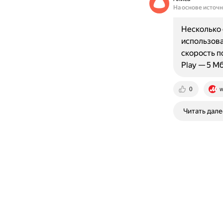
На основе источ
Несколько 
использова
скорость п
Play — 5 М
0
w
Читать дале