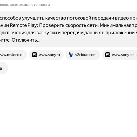
ников, возможны неточности
способов улучшить качество потоковой передачи видео пр
нии Remote Play: Проверить скорость сети. Минимальная т
одключения для загрузки и передачи данных в приложении
бит/с. Отключить…
ww.mvideo.ru
www.sony.ru
v2cloud.com
www.sony.co.u
е