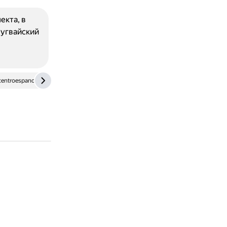
екта, в
ругвайский
centroespanol.ru