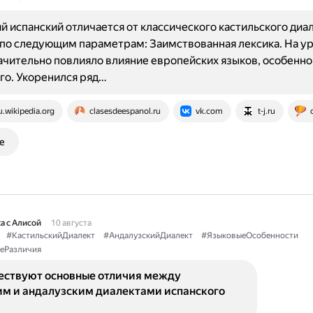
й испанский отличается от классического кастильского диал
 по следующим параметрам: Заимствованная лексика. На у
ачительно повлияло влияние европейских языков, особенно
го. Укоренился ряд…
u.wikipedia.org
clasesdeespanol.ru
vk.com
t-j.ru
е
а с Алисой
10 августа
#КастильскийДиалект
#АндалузскийДиалект
#ЯзыковыеОсобенности
еРазличия
ествуют основные отличия между
им и андалузским диалектами испанского