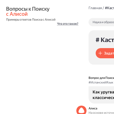
Вопросы к Поиску 
Главная
/
#Кас
с Алисой
Примеры ответов Поиска с Алисой
Наука и образ
Что это такое?
# Кас
Задат
Вопрос для Поиск
#ИспанскийЯзык
Как уругва
классическ
Алиса
На основе источ