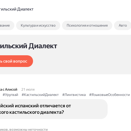
тильский Диалект
ование
Культура и искусство
Психология и отношения
Авто
тильский Диалект
ь свой вопрос
а с Алисой
21 июля
#Уругвай
#КастильскийДиалект
#Лингвистика
#ЯзыковыеОсобенности
йский испанский отличается от
ого кастильского диалекта?
ников, возможны неточности