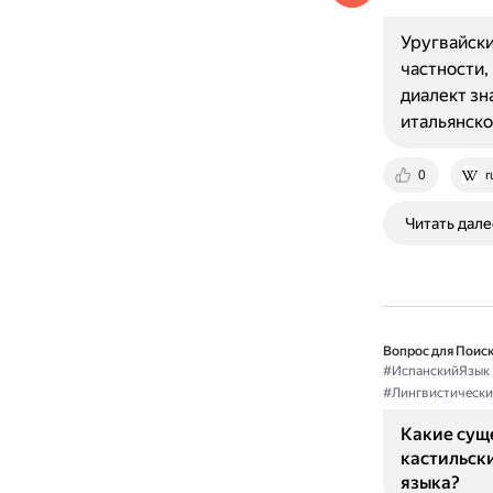
Уругвайски
частности,
диалект зн
итальянско
0
r
Читать дале
Вопрос для Поиск
#ИспанскийЯзык
#Лингвистически
Какие сущ
кастильск
языка?