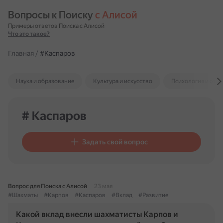
Вопросы к Поиску 
с Алисой
Примеры ответов Поиска с Алисой
Что это такое?
Главная
/
#Каспаров
Наука и образование
Культура и искусство
Психология и отн
# Каспаров
Задать свой вопрос
Вопрос для Поиска с Алисой
23 мая
#Шахматы
#Карпов
#Каспаров
#Вклад
#Развитие
Какой вклад внесли шахматисты Карпов и