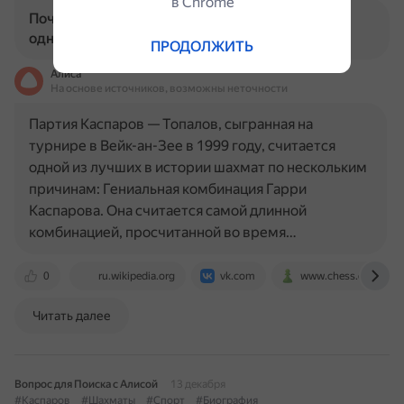
в Сhrome
Почему партия Каспаров — Топалов считается
одной из лучших в истории шахмат?
ПРОДОЛЖИТЬ
Алиса
На основе источников, возможны неточности
Партия Каспаров — Топалов, сыгранная на
турнире в Вейк-ан-Зее в 1999 году, считается
одной из лучших в истории шахмат по нескольким
причинам: Гениальная комбинация Гарри
Каспарова. Она считается самой длинной
комбинацией, просчитанной во время…
0
ru.wikipedia.org
vk.com
www.chess.com
Читать далее
Вопрос для Поиска с Алисой
13 декабря
#Каспаров
#Шахматы
#Спорт
#Биография