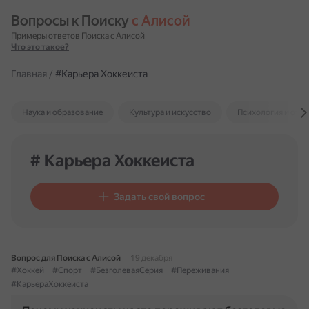
Вопросы к Поиску 
с Алисой
Примеры ответов Поиска с Алисой
Что это такое?
Главная
/
#Карьера Хоккеиста
Наука и образование
Культура и искусство
Психология и отн
# Карьера Хоккеиста
Задать свой вопрос
Вопрос для Поиска с Алисой
19 декабря
#Хоккей
#Спорт
#БезголеваяСерия
#Переживания
#КарьераХоккеиста