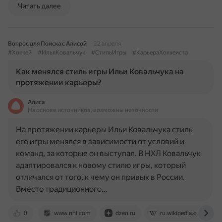
Читать далее
Вопрос для Поиска с Алисой
22 апреля
#Хоккей
#ИльяКовальчук
#СтильИгры
#КарьераХоккеиста
Как менялся стиль игры Ильи Ковальчука на
протяжении карьеры?
Алиса
На основе источников, возможны неточности
На протяжении карьеры Ильи Ковальчука стиль
его игры менялся в зависимости от условий и
команд, за которые он выступал. В НХЛ Ковальчук
адаптировался к новому стилю игры, который
отличался от того, к чему он привык в России.
Вместо традиционного…
0
www.nhl.com
dzen.ru
ru.wikipedia.org