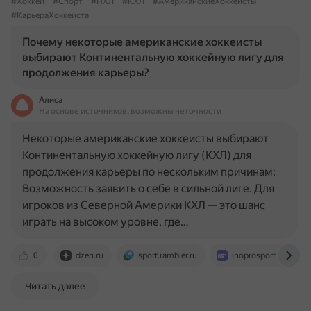
#Хоккей
#Спорт
#НХЛ
#КХЛ
#АмериканскиеХоккеисты
#КарьераХоккеиста
Почему некоторые американские хоккеисты
выбирают Континентальную хоккейную лигу для
продолжения карьеры?
Алиса
На основе источников, возможны неточности
Некоторые американские хоккеисты выбирают
Континентальную хоккейную лигу (КХЛ) для
продолжения карьеры по нескольким причинам:
Возможность заявить о себе в сильной лиге. Для
игроков из Северной Америки КХЛ — это шанс
играть на высоком уровне, где…
0
dzen.ru
sport.rambler.ru
inoprosport.ru
Читать далее