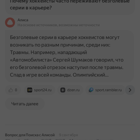
Почему хоккеисты часто переживают безголевые
серии в карьере?
Алиса
На основе источников, возможны неточности
Безголевые серии в карьере хоккеистов могут
возникать по разным причинам, среди них:
Травмы. Например, нападающий
«Автомобилиста» Сергей Шумаков говорил, что
его безголевой отрезок наступил после травмы.
Спад в игре всей команды. Олимпийский…
0
sport24.ru
dzen.ru
sport.rambler.ru
w
Читать далее
Вопрос для Поиска с Алисой
9 сентября