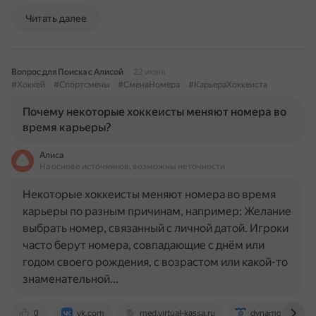
Читать далее
Вопрос для Поиска с Алисой
22 июня
#Хоккей
#Спортсмены
#СменаНомера
#КарьераХоккеиста
Почему некоторые хоккеисты меняют номера во
время карьеры?
Алиса
На основе источников, возможны неточности
Некоторые хоккеисты меняют номера во время
карьеры по разным причинам, например: Желание
выбрать номер, связанный с личной датой. Игроки
часто берут номера, совпадающие с днём или
годом своего рождения, с возрастом или какой-то
знаменательной…
0
vk.com
med.virtual-kassa.ru
dynamo-history.r