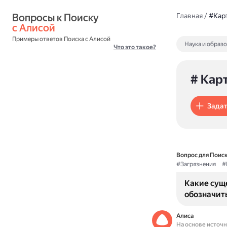
Вопросы к Поиску 
Главная
/
#Кар
с Алисой
Примеры ответов Поиска с Алисой
Наука и образ
Что это такое?
# Кар
Задат
Вопрос для Поиск
#Загрязнения
#
Какие суще
обозначить
Алиса
На основе источ