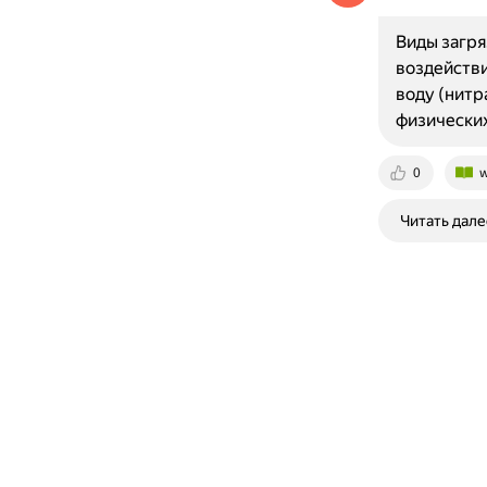
Виды загря
воздействи
воду (нитр
физически
0
w
Читать дале