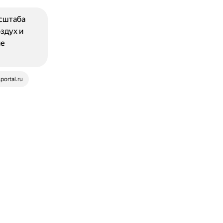
асштаба
здух и
ие
portal.ru