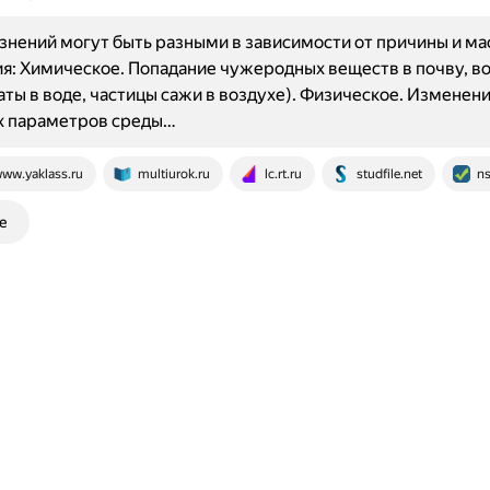
знений могут быть разными в зависимости от причины и м
я: Химическое. Попадание чужеродных веществ в почву, во
аты в воде, частицы сажи в воздухе). Физическое. Изменен
х параметров среды…
ww.yaklass.ru
multiurok.ru
lc.rt.ru
studfile.net
ns
е