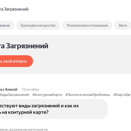
та Загрязнений
ование
Культура и искусство
Психология и отношения
Авто
та Загрязнений
ь свой вопрос
а с Алисой
15 октября
ВидыЗагрязнений
#КонтурнаяКарта
#ЭкологическиеПроблемы
#КартаЗаг
ствуют виды загрязнений и как их
 на контурной карте?
ников, возможны неточности