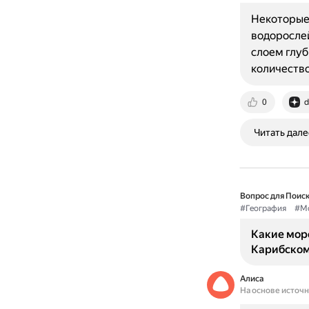
Некоторые 
водоросле
слоем глуб
количество
0
d
Читать дале
Вопрос для Поиск
#География
#Мо
Какие мор
Карибском
Алиса
На основе источ