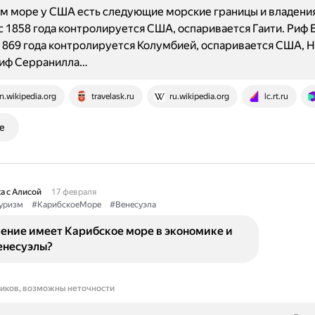
м море у США есть следующие морские границы и владения
с 1858 года контролируется США, оспаривается Гаити. Риф 
1869 года контролируется Колумбией, оспаривается США, Н
Риф Серранилла…
n.wikipedia.org
travelask.ru
ru.wikipedia.org
lc.rt.ru
е
а с Алисой
17 февраля
уризм
#КарибскоеМоре
#Венесуэла
чение имеет Карибское море в экономике и
енесуэлы?
ников, возможны неточности