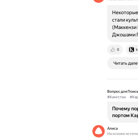
Некоторые 
стали куль
(Маккензи 
Джошами Г
0
k
Читать дале
Вопрос для Поиск
#Кингстон
#Ка
Почему по
портом Ка
Алиса
На основе источ