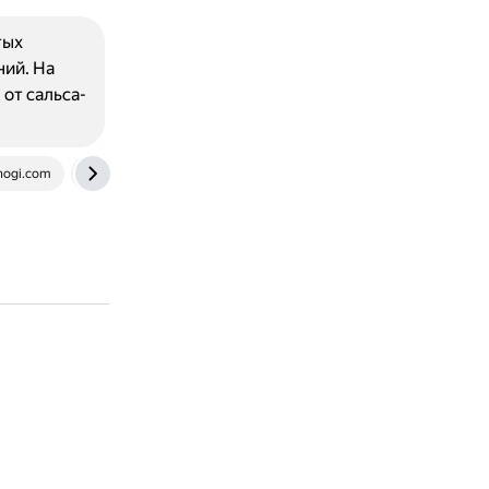
тых
ний. На
от сальса-
nogi.com
traveltipz.livejournal.com