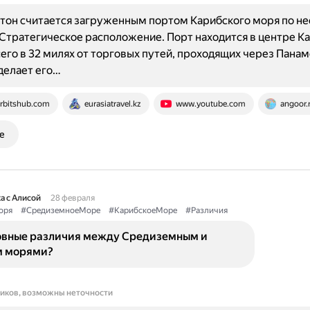
тон считается загруженным портом Карибского моря по н
Стратегическое расположение. Порт находится в центре К
сего в 32 милях от торговых путей, проходящих через Пана
 делает его…
rbitshub.com
eurasiatravel.kz
www.youtube.com
angoor.
е
а с Алисой
28 февраля
оря
#СредиземноеМоре
#КарибскоеМоре
#Различия
овные различия между Средиземным и
м морями?
ников, возможны неточности