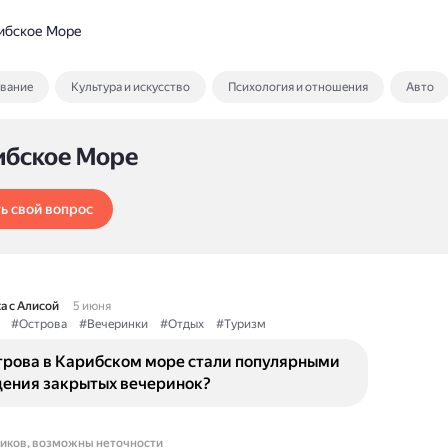
ибское Море
ование
Культура и искусство
Психология и отношения
Авто
ибское Море
ь свой вопрос
а с Алисой
5 июня
#Острова
#Вечеринки
#Отдых
#Туризм
трова в Карибском море стали популярными
дения закрытых вечеринок?
ников, возможны неточности