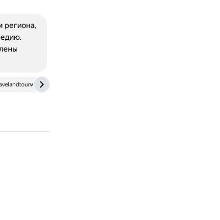
м региона,
ледию.
влены
avelandtourworld.ru