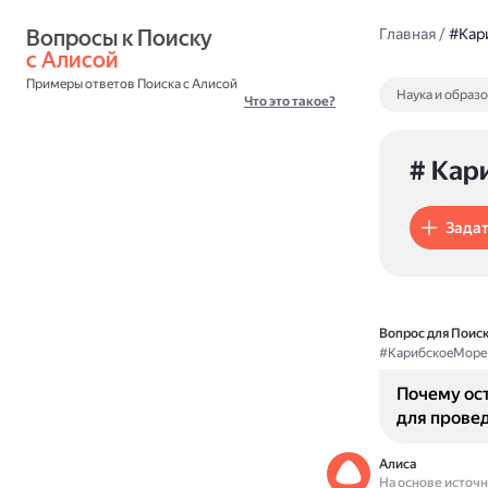
Вопросы к Поиску 
Главная
/
#Кар
с Алисой
Примеры ответов Поиска с Алисой
Наука и образ
Что это такое?
# Кар
Задат
Вопрос для Поиск
#КарибскоеМоре
Почему ос
для прове
Алиса
На основе источ