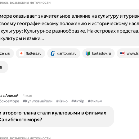
ников, возможны неточности
море оказывает значительное влияние на культуру и туриз
 своему географическому положению и историческому нас
 культуру: Культурное разнообразие. На островах предста
культуры и языки…
zen.ru
flatters.ru
gantbpm.ru
kartaslov.ru
www.tr
е
а с Алисой
4 мая
бскоеМоре
#КультовыеРоли
#Кино
#Актёр
#Фильм
 второго плана стали культовыми в фильмах
 Карибского моря?
ников, возможны неточности