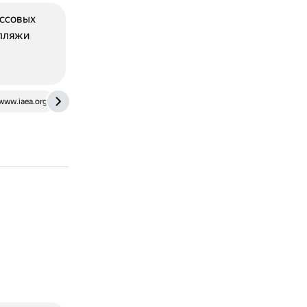
ассовых
 пляжи
www.iaea.org