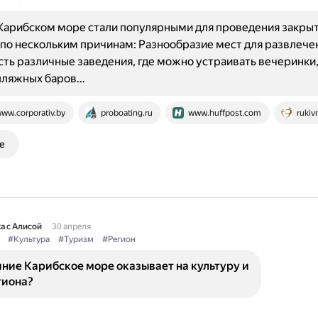
Карибском море стали популярными для проведения закры
по нескольким причинам: Разнообразие мест для развлече
сть различные заведения, где можно устраивать вечеринки, 
 пляжных баров…
ww.corporativ.by
proboating.ru
www.huffpost.com
rukiv
е
а с Алисой
30 апреля
#Культура
#Туризм
#Регион
ние Карибское море оказывает на культуру и
гиона?