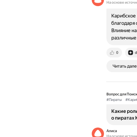
На основе источ
Карибское 
благодаря
Влияние на
различные 
0
d
Читать дале
Вопрос для Поиск
#Пираты
#Кари
Какие роли
о пиратах
Алиса
На основе источ