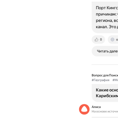
Порт Кингс
причинам: 
региона, в
канал. Это
0
o
Читать дале
Вопрос для Поиск
#География
#М
Какие осн
Карибски
Алиса
На основе источ