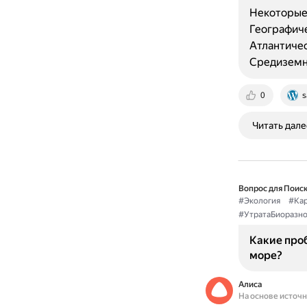
Некоторые
Географиче
Атлантичес
Средиземн
0
s
Читать дале
Вопрос для Поиск
#Экология
#Ка
#УтратаБиоразно
Какие про
море?
Алиса
На основе источ