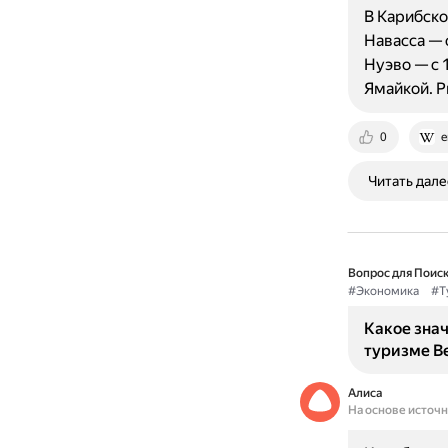
В Карибско
Навасса — 
Нуэво — с 
Ямайкой. 
0
e
Читать дале
Вопрос для Поиск
#Экономика
#Т
Какое зна
туризме В
Алиса
На основе источ