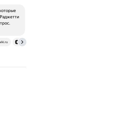
 которые
 Раджетти
трос.
iki.ru
dzen.ru