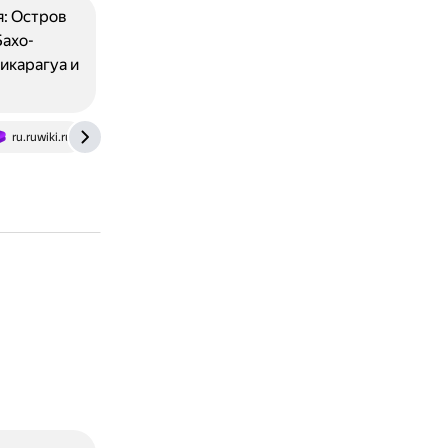
: Остров
Бахо-
икарагуа и
ru.ruwiki.ru