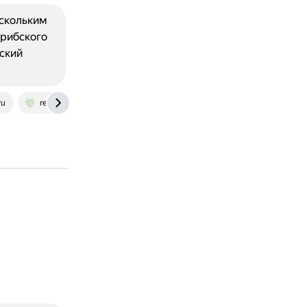
ескольким
арибского
мский
ru
refrat-oil.com