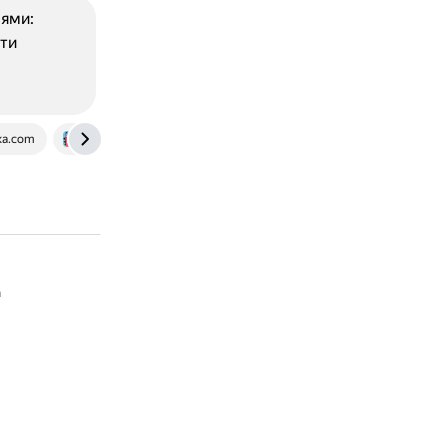
ями:
сти
ka.com
uchi.ru
а