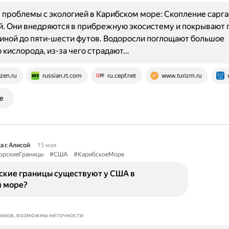
проблемы с экологией в Карибском море: Скопление сарг
й. Они внедряются в прибрежную экосистему и покрывают
иной до пяти-шести футов. Водоросли поглощают большое
 кислорода, из-за чего страдают…
zen.ru
russian.rt.com
ru.cepf.net
www.turizm.ru
е
а с Алисой
15 мая
рскиеГраницы
#США
#КарибскоеМоре
ские границы существуют у США в
 море?
ников, возможны неточности