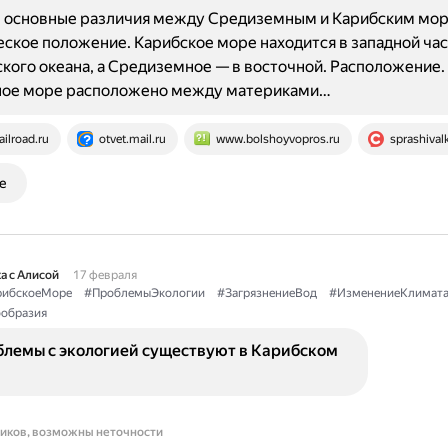
 основные различия между Средиземным и Карибским мор
ское положение. Карибское море находится в западной ча
кого океана, а Средиземное — в восточной. Расположение.
ое море расположено между материками…
ailroad.ru
otvet.mail.ru
www.bolshoyvopros.ru
sprashival
е
а с Алисой
17 февраля
рибскоеМоре
#ПроблемыЭкологии
#ЗагрязнениеВод
#ИзменениеКлимат
образия
блемы с экологией существуют в Карибском
ников, возможны неточности