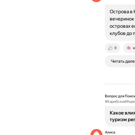
Острова в 
вечеринок 
островах е
клубов до
0
w
Читать дале
Вопрос для Поиск
#КарибскоеМоре
Какое влия
туризм ре
Алиса