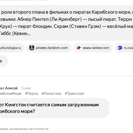
роли второго плана в фильмах о пиратах Карибского моря,
товыми: Абнер Пинтел (Ли Аренберг) — лысый пират. Терри
Крук) — пират-блондин. Скрам (Стивен Грэм) — весёлый ма
иббс (Кевин…
ulturologia.ru
pirates.fandom.com
www.ranker.com
ru.ruw
е
а с Алисой
5 мая
рибскоеМоре
#Порты
#Логистика
#Транспорт
рт Кингстон считается самым загруженным
рибского моря?
ников, возможны неточности