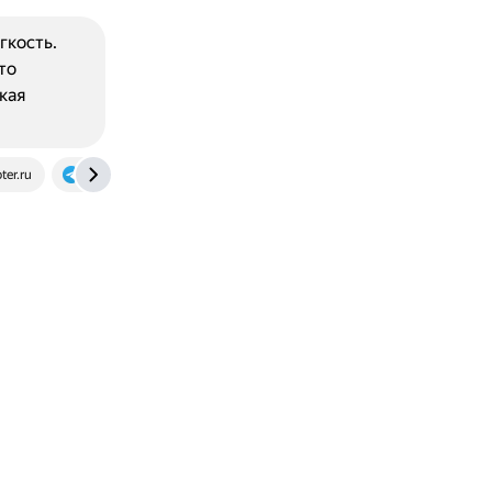
гкость.
то
кая
ter.ru
t.me