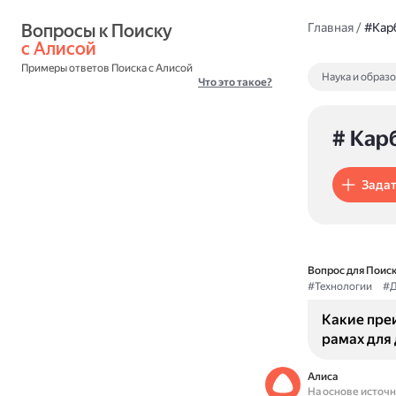
Вопросы к Поиску 
Главная
/
#Кар
с Алисой
Примеры ответов Поиска с Алисой
Наука и образ
Что это такое?
# Кар
Задат
Вопрос для Поиск
#Технологии
#Д
Какие пре
рамах для
Алиса
На основе источ