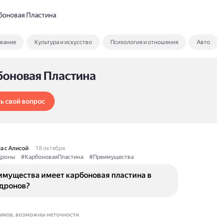
боновая Пластина
ование
Культура и искусство
Психология и отношения
Авто
боновая Пластина
ь свой вопрос
а с Алисой
18 октября
роны
#КарбоноваяПластина
#Преимущества
имущества имеет карбоновая пластина в
 дронов?
ников, возможны неточности