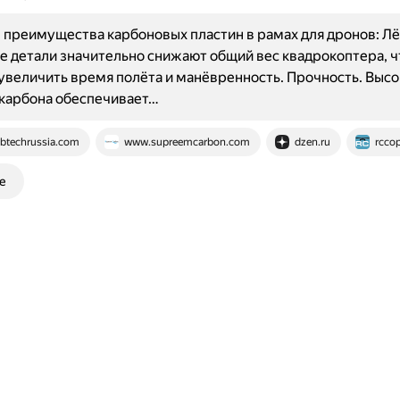
преимущества карбоновых пластин в рамах для дронов: Лё
 детали значительно снижают общий вес квадрокоптера, ч
увеличить время полёта и манёвренность. Прочность. Высо
 карбона обеспечивает…
btechrussia.com
www.supreemcarbon.com
dzen.ru
rccop
е