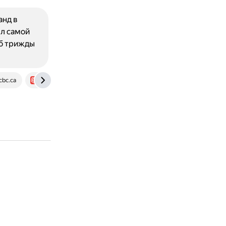
анд в
ыл самой
уб трижды
bc.ca
www.sport-express.ru