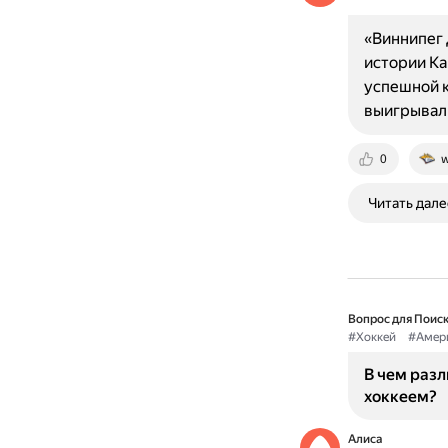
«Виннипег 
истории Ка
успешной к
выигрывал
0
w
Читать дале
Вопрос для Поиск
#Хоккей
#Амер
В чем раз
хоккеем?
Алиса