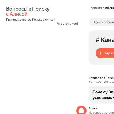
Вопросы к Поиску 
Главная
/
#Кан
с Алисой
Примеры ответов Поиска с Алисой
Наука и образ
Что это такое?
# Кан
Задат
Вопрос для Поиск
#Хоккей
#Винн
Почему Ви
успешных 
Алиса
На основе источ