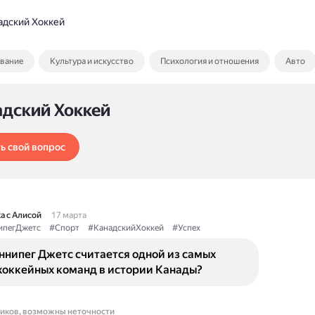
адский Хоккей
ование
Культура и искусство
Психология и отношения
Авто
адский Хоккей
ь свой вопрос
а с Алисой
17 марта
ипегДжетс
#Спорт
#КанадскийХоккей
#Успех
ннипег Джетс считается одной из самых
хоккейных команд в истории Канады?
ников, возможны неточности