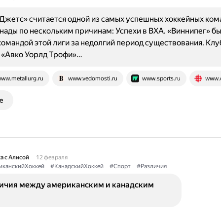
Джетс» считается одной из самых успешных хоккейных ком
нады по нескольким причинам: Успехи в ВХА. «Виннипег» б
омандой этой лиги за недолгий период существования. Кл
 «Авко Уорлд Трофи»…
ww.metallurg.ru
www.vedomosti.ru
www.sports.ru
www.c
е
а с Алисой
12 февраля
иканскийХоккей
#КанадскийХоккей
#Спорт
#Различия
личия между американским и канадским