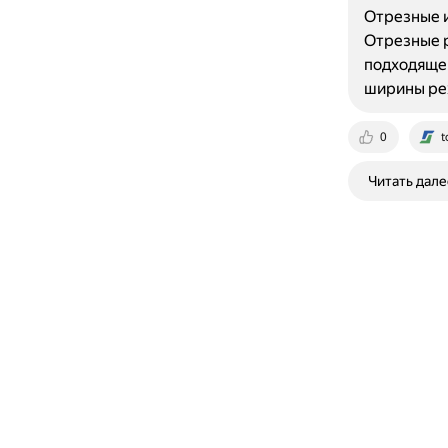
Отрезные и
Отрезные р
подходящег
ширины ре
0
t
Читать дале