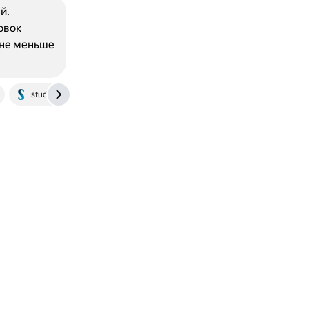
й.
овок
 не меньше
studfile.net