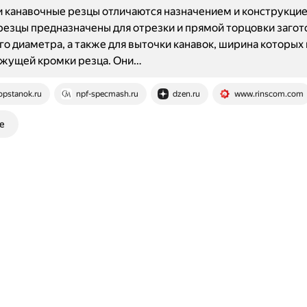
 канавочные резцы отличаются назначением и конструкцие
езцы предназначены для отрезки и прямой торцовки загот
о диаметра, а также для выточки канавок, ширина которых
жущей кромки резца. Они…
opstanok.ru
npf-specmash.ru
dzen.ru
www.rinscom.com
е