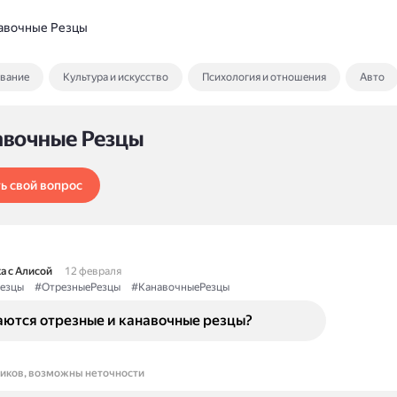
авочные Резцы
ование
Культура и искусство
Психология и отношения
Авто
авочные Резцы
ь свой вопрос
а с Алисой
12 февраля
езцы
#ОтрезныеРезцы
#КанавочныеРезцы
аются отрезные и канавочные резцы?
ников, возможны неточности