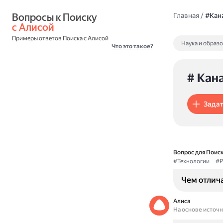
Вопросы к Поиску 
Главная
/
#Кан
с Алисой
Примеры ответов Поиска с Алисой
Наука и образ
Что это такое?
# Кан
Задат
Вопрос для Поиск
#Технологии
#Р
Чем отлич
Алиса
На основе источ