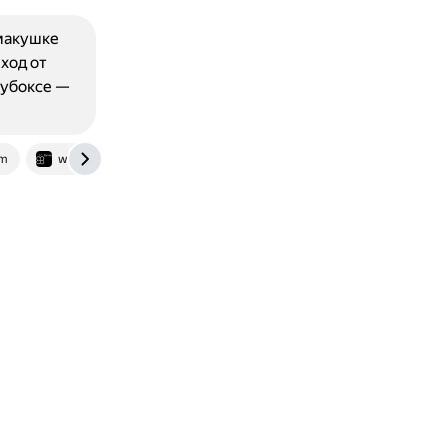
 макушке
еход от
лубоксе —
om
www.hitekgroup.ru
www.kp.ru
ru.japanscissors.com.au