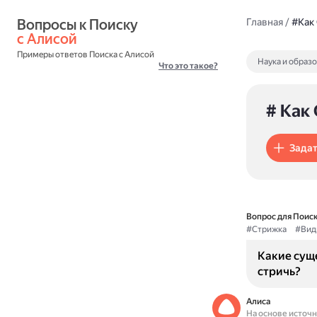
Вопросы к Поиску 
Главная
/
#Как
с Алисой
Примеры ответов Поиска с Алисой
Наука и образ
Что это такое?
# Как
Задат
Вопрос для Поиск
#Стрижка
#Вид
Какие сущ
стричь?
Алиса
На основе источ