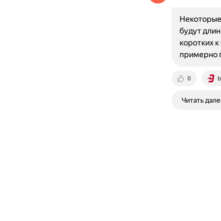
Некоторые 
будут длин
коротких к
примерно 
0
b
Читать дале