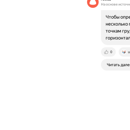
На основе источ
Чтобы опр
несколько 
точкам гру
горизонтал
0
u
Читать дале