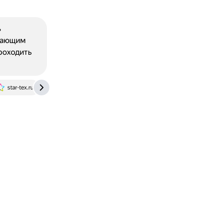
ь
упающим
проходить
star-tex.ru