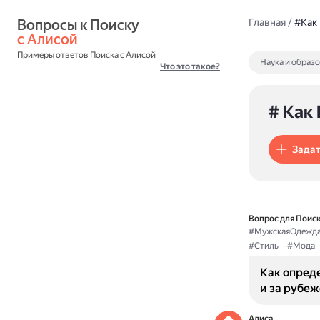
Вопросы к Поиску 
Главная
/
#Как
с Алисой
Примеры ответов Поиска с Алисой
Наука и образ
Что это такое?
# Как
Задат
Вопрос для Поиск
#МужскаяОдежд
#Стиль
#Мода
Как опред
и за рубе
Алиса