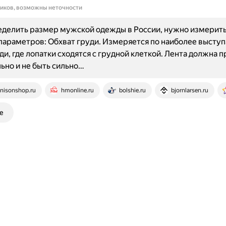
ников, возможны неточности
еделить размер мужской одежды в России, нужно измерит
параметров: Обхват груди. Измеряется по наиболее выст
ди, где лопатки сходятся с грудной клеткой. Лента должна 
ьно и не быть сильно…
nisonshop.ru
hmonline.ru
bolshie.ru
bjornlarsen.ru
е