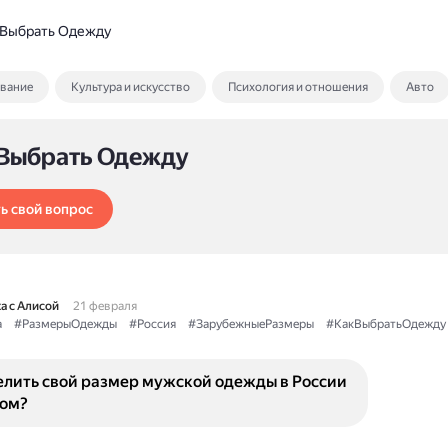
 Выбрать Одежду
ование
Культура и искусство
Психология и отношения
Авто
 Выбрать Одежду
ь свой вопрос
а с Алисой
21 февраля
а
#РазмерыОдежды
#Россия
#ЗарубежныеРазмеры
#КакВыбратьОдежду
елить свой размер мужской одежды в России
жом?