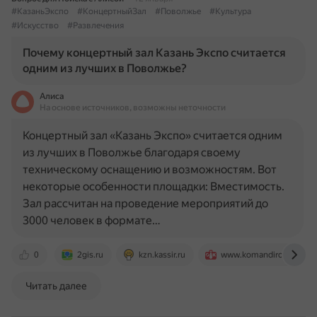
#КазаньЭкспо
#КонцертныйЗал
#Поволжье
#Культура
#Искусство
#Развлечения
Почему концертный зал Казань Экспо считается
одним из лучших в Поволжье?
Алиса
На основе источников, возможны неточности
Концертный зал «Казань Экспо» считается одним
из лучших в Поволжье благодаря своему
техническому оснащению и возможностям. Вот
некоторые особенности площадки: Вместимость.
Зал рассчитан на проведение мероприятий до
3000 человек в формате…
0
2gis.ru
kzn.kassir.ru
www.komandirovka.ru
Читать далее