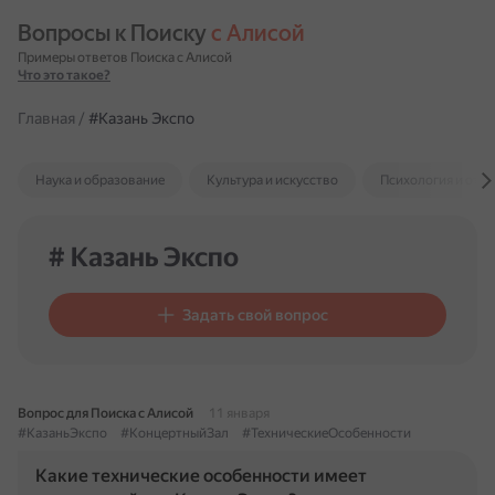
Вопросы к Поиску 
с Алисой
Примеры ответов Поиска с Алисой
Что это такое?
Главная
/
#Казань Экспо
Наука и образование
Культура и искусство
Психология и отн
# Казань Экспо
Задать свой вопрос
Вопрос для Поиска с Алисой
11 января
#КазаньЭкспо
#КонцертныйЗал
#ТехническиеОсобенности
Какие технические особенности имеет