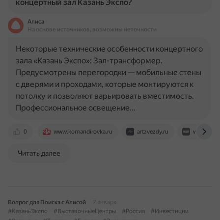
концертный зал Казань Экспо?
Алиса
На основе источников, возможны неточности
Некоторые технические особенности концертного
зала «Казань Экспо»: Зал-трансформер.
Предусмотрены перегородки — мобильные стены
с дверями и проходами, которые монтируются к
потолку и позволяют варьировать вместимость.
Профессиональное освещение…
0
www.komandirovka.ru
artzvezdy.ru
www.imlig
Читать далее
Вопрос для Поиска с Алисой
7 января
#КазаньЭкспо
#ВыставочныеЦентры
#Россия
#Инвестиции