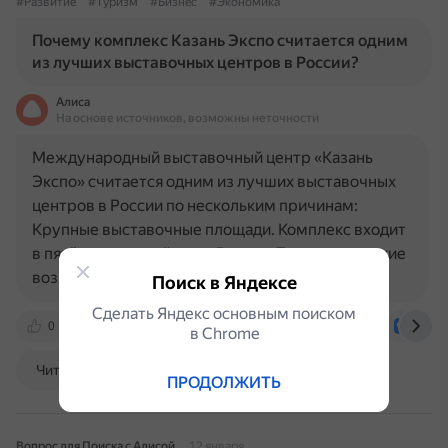
#Развитие
#Туризм
#Бизнес
#Экономика
Почему комплекс Казань Экспо считается одним
из лучших выставочных центров в России?
Алиса
На основе источников, возможны неточности
Международный выставочный центр «Казань
Экспо» считается одним из лучших выставочных
центров в России по нескольким причинам:
Крупные выставочные площади. Комплекс входит
в пятёрку крупнейших в России. Технологические
возможности и…
Поиск в Яндексе
Сделать Яндекс основным поиском
0
kazanexpo.ru
award.mnogogrannost.ru
vk.c
в Сhrome
Читать далее
ПРОДОЛЖИТЬ
Вопрос для Поиска с Алисой
12 января