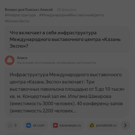
Вопрос для Поиска с Алисой
28 февраля
#Инфраструктура
#МеждународныйВыставочныйЦентр
#КазаньЭкспо
Что включает в себя инфраструктура
Международного выставочного центра «Казань
Экспо»?
Алиса
На основе источников, возможны неточности
Инфраструктура Международного выставочного
центра «Казань Экспо» включает: Три
выставочных павильона площадью от 5 до 10 тысяч
кв. м. Концертный зал им. Ильгама Шакирова
(вместимость 3000 человек). 40 конференц-залов
(вместимость 2200 человек…
0
vk.com
kazanexpo.ru
portalbilet.ru
in