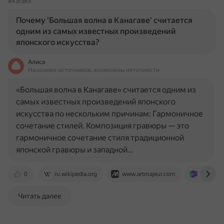
#Кагава
Почему 'Большая волна в Канагаве' считается
одним из самых известных произведений
японского искусства?
Алиса
На основе источников, возможны неточности
«Большая волна в Канагаве» считается одним из
самых известных произведений японского
искусства по нескольким причинам: Гармоничное
сочетание стилей. Композиция гравюры — это
гармоничное сочетание стиля традиционной
японской гравюры и западной…
0
ru.wikipedia.org
www.artmajeur.com
ru.ruwiki
Читать далее