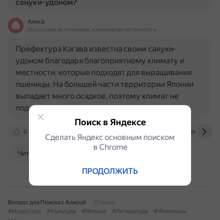
сануки-удоном?
Алиса
На основе источников, возможны неточности
Префектура Кагава известна своим сануки-
удоном благодаря благоприятному климату и
местности, которые подходят для выращивания
пшеницы. На большей части территории Японии
выпадает много осадков, поэтому климат не
подходит для выращивания пшеницы…
Поиск в Яндексе
0
dzen.ru
konnichiwa.ru
goszechuanhouse.co
Сделать Яндекс основным поиском
в Сhrome
Читать далее
ПРОДОЛЖИТЬ
Вопрос для Поиска с Алисой
30 июля
#Искусство
#Культура
#Япония
#Литература
#Живопись