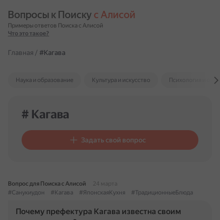
Вопросы к Поиску 
с Алисой
Примеры ответов Поиска с Алисой
Что это такое?
Главная
/
#Кагава
Наука и образование
Культура и искусство
Психология и отн
# Кагава
Задать свой вопрос
Вопрос для Поиска с Алисой
24 марта
#Санукиудон
#Кагава
#ЯпонскаяКухня
#ТрадиционныеБлюда
Почему префектура Кагава известна своим