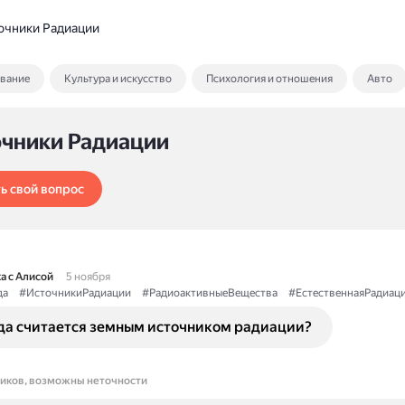
очники Радиации
ование
Культура и искусство
Психология и отношения
Авто
очники Радиации
ь свой вопрос
а с Алисой
5 ноября
да
#ИсточникиРадиации
#РадиоактивныеВещества
#ЕстественнаяРадиац
да считается земным источником радиации?
ников, возможны неточности