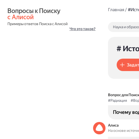
Вопросы к Поиску 
Главная
/
#Ист
с Алисой
Примеры ответов Поиска с Алисой
Наука и образ
Что это такое?
# Ист
Задат
Вопрос для Поиск
#Радиация
#Во
Почему во
Алиса
На основе источ