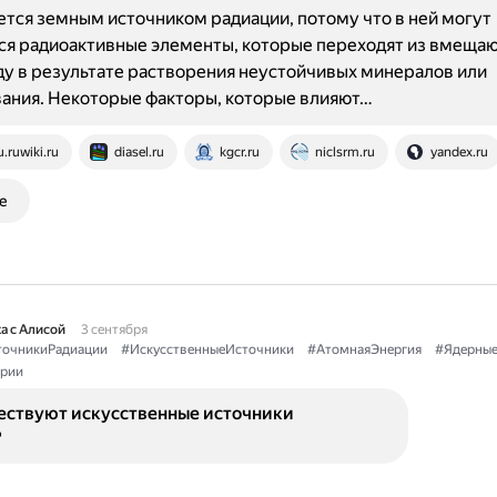
ется земным источником радиации, потому что в ней могут
ся радиоактивные элементы, которые переходят из вмеща
ду в результате растворения неустойчивых минералов или
ания. Некоторые факторы, которые влияют…
u.ruwiki.ru
diasel.ru
kgcr.ru
niclsrm.ru
yandex.ru
е
а с Алисой
3 сентября
точникиРадиации
#ИскусственныеИсточники
#АтомнаяЭнергия
#Ядерные
арии
ествуют искусственные источники
?