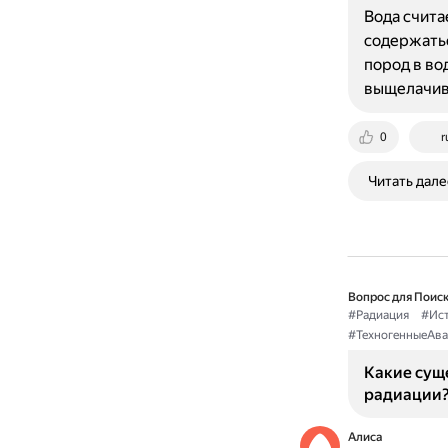
Вода счита
содержать
пород в во
выщелачив
0
r
Читать дале
Вопрос для Поиск
#Радиация
#Ис
#ТехногенныеАв
Какие сущ
радиации
Алиса