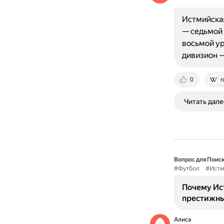
Истмийская
— седьмой 
восьмой ур
дивизион 
0
r
Читать дале
Вопрос для Поиск
#Футбол
#Истм
Почему Ис
престижны
Алиса