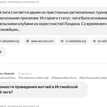
ников, возможны неточности
 лига считается одним из престижных региональных турни
нескольким причинам: История и статус: лига была основана
ельскими клубами из окрестностей Лондона. Со временем 
сильнейших…
n.wikipedia.org
www.aiscore.com
ru.wikipedia.org
en.wiki
е
а с Алисой
12 августа
ийскаяЛига
#ОсобенностиМатчей
#ПравилаФутбола
#ФутбольныеСорев
бенности проведения матчей в Истмийской
й лиге?
ников, возможны неточности