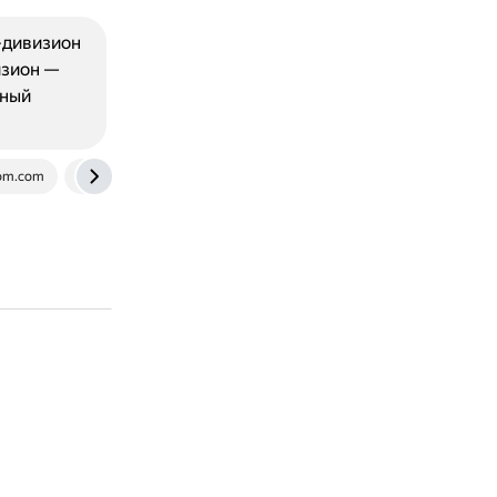
-дивизион
изион —
ьный
dom.com
www.livesoccertv.com