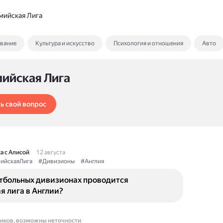
мийская Лига
ование
Культура и искусство
Психология и отношения
Авто
мийская Лига
ь свой вопрос
а с Алисой
12 августа
ийскаяЛига
#Дивизионы
#Англия
утбольных дивизионах проводится
 лига в Англии?
ников, возможны неточности