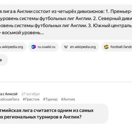
 лига в Англии состоит из четырёх дивизионов: 1. Премьер
уровень системы футбольных лиг Англии. 2. Северный див
овень системы футбольных лиг Англии. 3. Южный централ
— восьмой уровень…
u.wikipedia.org
ru.ruwiki.ru
en.wikipedia.org
football.fan
е
а с Алисой
27 октября
ийскаяЛига
#Престиж
#Турнир
#Англия
тмийская лига считается одним из самых
х региональных турниров в Англии?