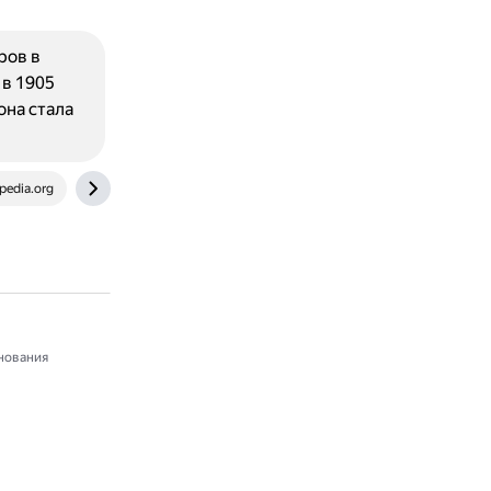
ров в
 в 1905
она стала
pedia.org
proprognozy.ru
нования