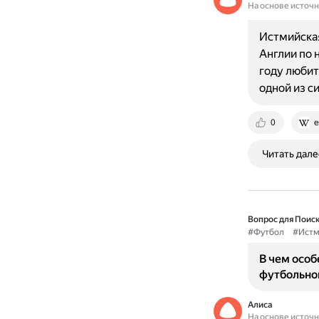
На основе источ
Истмийская
Англии по 
году любит
одной из 
0
e
Читать дале
Вопрос для Поиск
#Футбол
#Истм
В чем осо
футбольно
Алиса
На основе источ