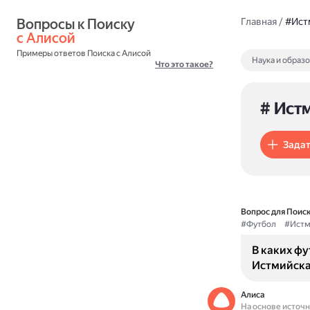
Вопросы к Поиску 
Главная
/
#Ист
с Алисой
Примеры ответов Поиска с Алисой
Наука и образ
Что это такое?
# Ист
Задат
Вопрос для Поиск
#Футбол
#Истм
В каких ф
Истмийская
Алиса
На основе источ