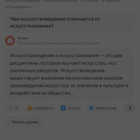
#Искусствоведение
#Искусствознание
#Отличие
#Термины
#Определение
Чем искусствоведение отличается от
искусствознания?
Алиса
На основе источников, возможны неточности
Искусствоведение и искусствознание — это две
дисциплины, которые изучают искусство, но с
различных ракурсов. Искусствоведение
акцентирует внимание на комплексном анализе
произведений искусства, их значении в культуре и
воздействии на общество…
0
mybook.ru
vk.com
sinonim.org
spra
Читать далее