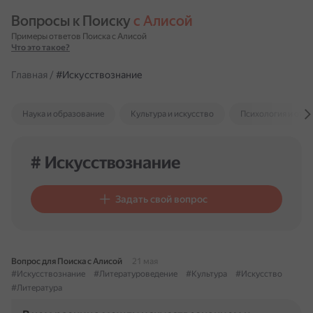
Вопросы к Поиску 
с Алисой
Примеры ответов Поиска с Алисой
Что это такое?
Главная
/
#Искусствознание
Наука и образование
Культура и искусство
Психология и отн
# Искусствознание
Задать свой вопрос
Вопрос для Поиска с Алисой
21 мая
#Искусствознание
#Литературоведение
#Культура
#Искусство
#Литература