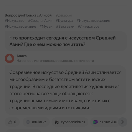
Вопрос для Поиска с Алисой
9 декабря
#Искусство
#СредняяАзия
#Культура
#Искусствоведение
#Искусствознание
#Музеи
#Выставки
#Литература
Что происходит сегодня с искусством Средней
Азии? Где о нем можно почитать?
Алиса
На основе источников, возможны неточности
Современное искусство Средней Азии отличается
многообразием и богатством эстетических
традиций. В последние десятилетия художники из
этого региона всё чаще обращаются к
традиционным темам и мотивам, сочетая их с
современными идеями и техниками…
0
artular.kz
cyberleninka.ru
ru.ruwiki.ru