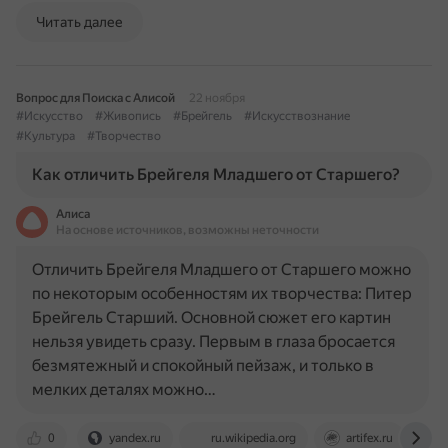
Читать далее
Вопрос для Поиска с Алисой
22 ноября
#Искусство
#Живопись
#Брейгель
#Искусствознание
#Культура
#Творчество
Как отличить Брейгеля Младшего от Старшего?
Алиса
На основе источников, возможны неточности
Отличить Брейгеля Младшего от Старшего можно
по некоторым особенностям их творчества: Питер
Брейгель Старший. Основной сюжет его картин
нельзя увидеть сразу. Первым в глаза бросается
безмятежный и спокойный пейзаж, и только в
мелких деталях можно…
0
yandex.ru
ru.wikipedia.org
artifex.ru