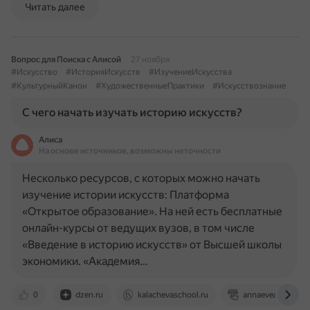
Читать далее
Вопрос для Поиска с Алисой
27 ноября
#Искусство
#ИсторияИскусств
#ИзучениеИскусства
#КультурныйКанон
#ХудожественныеПрактики
#Искусствознание
С чего начать изучать историю искусств?
Алиса
На основе источников, возможны неточности
Несколько ресурсов, с которых можно начать
изучение истории искусств: Платформа
«Открытое образование». На ней есть бесплатные
онлайн-курсы от ведущих вузов, в том числе
«Введение в историю искусств» от Высшей школы
экономики. «Академия…
0
dzen.ru
kalachevaschool.ru
annaeveart.ru