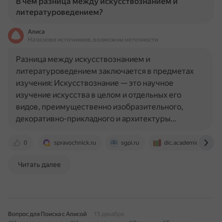
В чем разница между искусствознанием и
литературоведением?
Алиса
На основе источников, возможны неточности
Разница между искусствознанием и
литературоведением заключается в предметах
изучения: Искусствознание — это научное
изучение искусства в целом и отдельных его
видов, преимущественно изобразительного,
декоративно-прикладного и архитектуры…
0
spravochnick.ru
sgpi.ru
dic.academic.ru
Читать далее
Вопрос для Поиска с Алисой
15 декабря