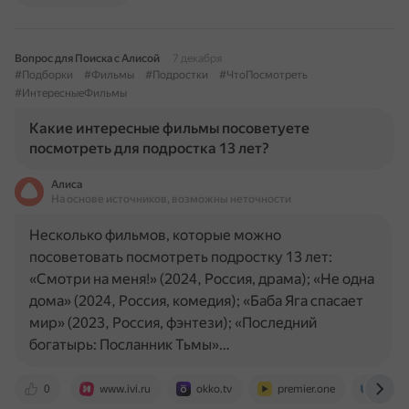
Вопрос для Поиска с Алисой
7 декабря
#Подборки
#Фильмы
#Подростки
#ЧтоПосмотреть
#ИнтересныеФильмы
Какие интересные фильмы посоветуете
посмотреть для подростка 13 лет?
Алиса
На основе источников, возможны неточности
Несколько фильмов, которые можно
посоветовать посмотреть подростку 13 лет:
«Смотри на меня!» (2024, Россия, драма); «Не одна
дома» (2024, Россия, комедия); «Баба Яга спасает
мир» (2023, Россия, фэнтези); «Последний
богатырь: Посланник Тьмы»…
0
www.ivi.ru
okko.tv
premier.one
www.