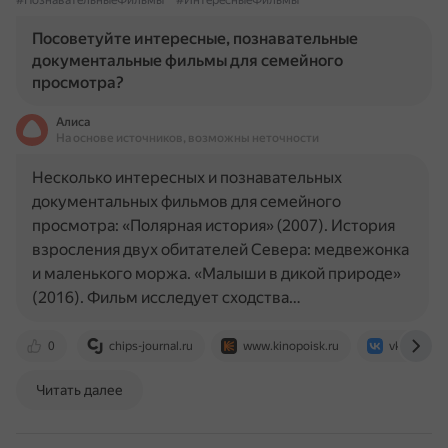
#ПознавательныеФильмы
#ИнтересныеФильмы
Посоветуйте интересные, познавательные
документальные фильмы для семейного
просмотра?
Алиса
На основе источников, возможны неточности
Несколько интересных и познавательных
документальных фильмов для семейного
просмотра: «Полярная история» (2007). История
взросления двух обитателей Севера: медвежонка
и маленького моржа. «Малыши в дикой природе»
(2016). Фильм исследует сходства…
0
chips-journal.ru
www.kinopoisk.ru
vk.com
Читать далее