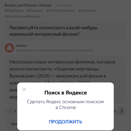
Вопрос для Поиска с Алисой
22 ноября
#Подборки
#Фильмы
#ЧтоПосмотреть
#Новинки
#ИнтересныеФильмы
Посоветуйте посмотреть какой-нибудь
новенький интересный фильм?
Алиса
На основе источников, возможны неточности
Несколько новых интересных фильмов, которые
можно посмотреть: «Ходячие мертвецы:
Выжившие» (2024) — американский фильм в
жанре ужасов; «Месье Спейд» (2024) —
американский детектив; «Санктуарий: История
Поиск в Яндексе
ведьмы» (2024) — американский фильм в…
Сделать Яндекс основным поиском
в Сhrome
0
www.kinopoisk.ru
kino.mail.ru
www.ivi.ru
ПРОДОЛЖИТЬ
Читать далее