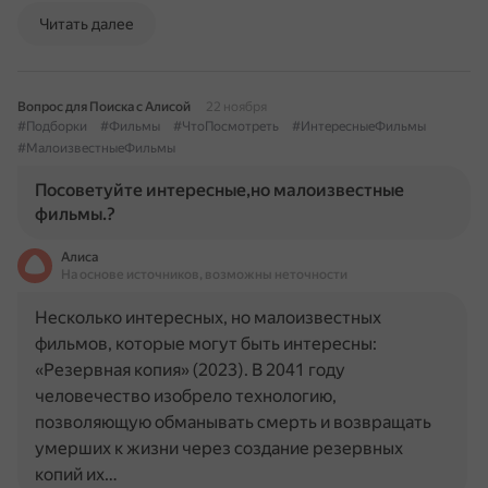
Читать далее
Вопрос для Поиска с Алисой
22 ноября
#Подборки
#Фильмы
#ЧтоПосмотреть
#ИнтересныеФильмы
#МалоизвестныеФильмы
Посоветуйте интересные,но малоизвестные
фильмы.?
Алиса
На основе источников, возможны неточности
Несколько интересных, но малоизвестных
фильмов, которые могут быть интересны:
«Резервная копия» (2023). В 2041 году
человечество изобрело технологию,
позволяющую обманывать смерть и возвращать
умерших к жизни через создание резервных
копий их…