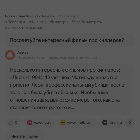
Вопрос для Поиска с Алисой
17 декабря
#Подборки
#Фильмы
#Киллеры
#ЧтоПосмотреть
#ИнтересныеФильмы
Посоветуйте интересный фильм про киллеров?
Алиса
На основе источников, возможны неточности
Несколько интересных фильмов про киллеров:
«Леон» (1994). 12-летнюю Матильду неохотно
приютил Леон, профессиональный убийца, после
того, как была убита её семья. Необычные
отношения завязываются по мере того, как она
становится его протеже и…
0
www.ivi.ru
www.imdb.com
dzen.ru
l
Читать далее