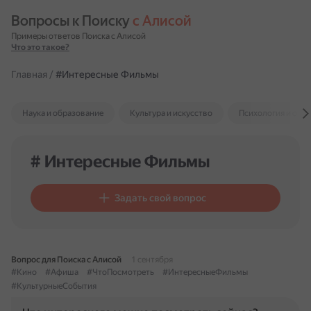
Вопросы к Поиску 
с Алисой
Примеры ответов Поиска с Алисой
Что это такое?
Главная
/
#Интересные Фильмы
Наука и образование
Культура и искусство
Психология и отн
# Интересные Фильмы
Задать свой вопрос
Вопрос для Поиска с Алисой
1 сентября
#Кино
#Афиша
#ЧтоПосмотреть
#ИнтересныеФильмы
#КультурныеСобытия