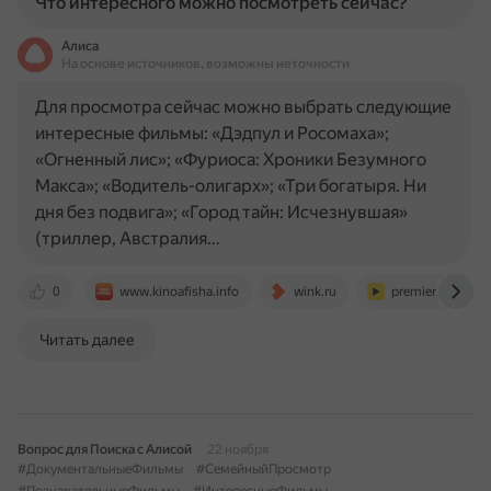
Что интересного можно посмотреть сейчас?
Алиса
На основе источников, возможны неточности
Для просмотра сейчас можно выбрать следующие
интересные фильмы: «Дэдпул и Росомаха»;
«Огненный лис»; «Фуриоса: Хроники Безумного
Макса»; «Водитель-олигарх»; «Три богатыря. Ни
дня без подвига»; «Город тайн: Исчезнувшая»
(триллер, Австралия…
0
www.kinoafisha.info
wink.ru
premier.one
Читать далее
Вопрос для Поиска с Алисой
22 ноября
#ДокументальныеФильмы
#СемейныйПросмотр