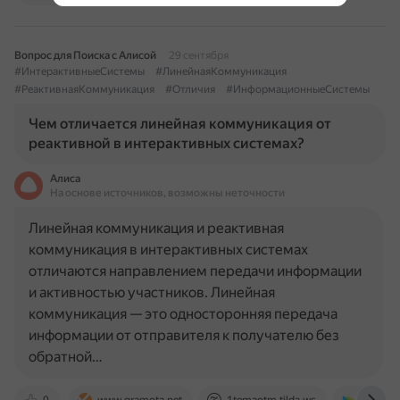
Вопрос для Поиска с Алисой
29 сентября
#ИнтерактивныеСистемы
#ЛинейнаяКоммуникация
#РеактивнаяКоммуникация
#Отличия
#ИнформационныеСистемы
Чем отличается линейная коммуникация от
реактивной в интерактивных системах?
Алиса
На основе источников, возможны неточности
Линейная коммуникация и реактивная
коммуникация в интерактивных системах
отличаются направлением передачи информации
и активностью участников. Линейная
коммуникация — это односторонняя передача
информации от отправителя к получателю без
обратной…