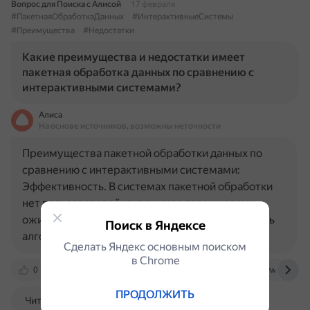
Вопрос для Поиска с Алисой
17 февраля
#ПакетнаяОбработкаДанных
#ИнтерактивныеСистемы
#Преимущества
#Недостатки
Какие преимущества и недостатки имеет
пакетная обработка данных по сравнению с
интерактивными системами?
Алиса
На основе источников, возможны неточности
Преимущества пакетной обработки данных по
сравнению с интерактивными системами:
Эффективность. В системах пакетной обработки
нет пользователей, сидящих за терминалами и
ожидающих ответа. Это позволяет использовать
Поиск в Яндексе
алгоритмы без переключений или с…
Сделать Яндекс основным поиском
в Сhrome
0
studizba.com
bigdataschool.ru
www.astera.
ПРОДОЛЖИТЬ
Читать далее