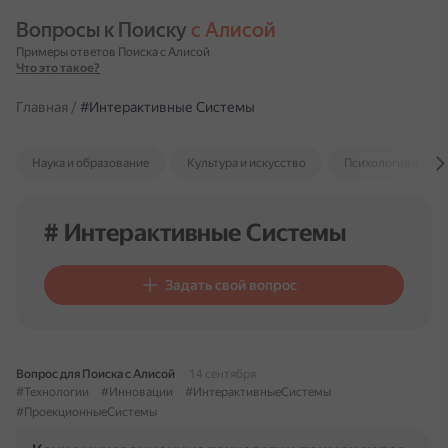
Вопросы к Поиску 
с Алисой
Примеры ответов Поиска с Алисой
Что это такое?
Главная
/
#Интерактивные Системы
Наука и образование
Культура и искусство
Психология и отн
# Интерактивные Системы
Задать свой вопрос
Вопрос для Поиска с Алисой
14 сентября
#Технологии
#Инновации
#ИнтерактивныеСистемы
#ПроекционныеСистемы