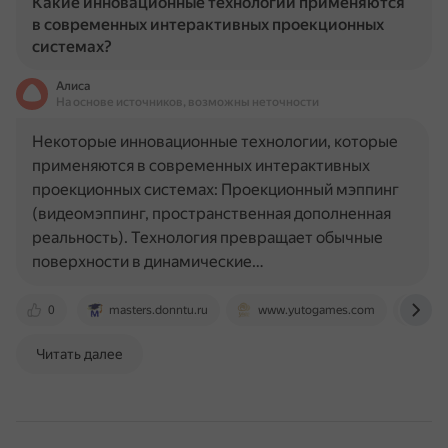
Какие инновационные технологии применяются
в современных интерактивных проекционных
системах?
Алиса
На основе источников, возможны неточности
Некоторые инновационные технологии, которые
применяются в современных интерактивных
проекционных системах: Проекционный мэппинг
(видеомэппинг, пространственная дополненная
реальность). Технология превращает обычные
поверхности в динамические…
0
masters.donntu.ru
www.yutogames.com
www
Читать далее