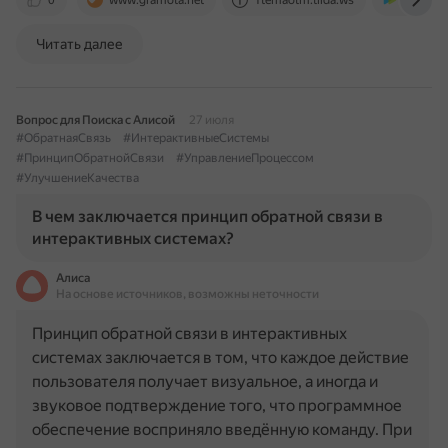
0
www.gramota.net
1temaotm.tilda.ws
sky.pro
Читать далее
Вопрос для Поиска с Алисой
27 июля
#ОбратнаяСвязь
#ИнтерактивныеСистемы
#ПринципОбратнойСвязи
#УправлениеПроцессом
#УлучшениеКачества
В чем заключается принцип обратной связи в
интерактивных системах?
Алиса
На основе источников, возможны неточности
Принцип обратной связи в интерактивных
системах заключается в том, что каждое действие
пользователя получает визуальное, а иногда и
звуковое подтверждение того, что программное
обеспечение восприняло введённую команду. При