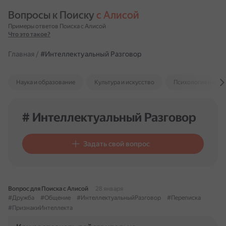
Вопросы к Поиску 
с Алисой
Примеры ответов Поиска с Алисой
Что это такое?
Главная
/
#Интеллектуальный Разговор
Наука и образование
Культура и искусство
Психология и отн
# Интеллектуальный Разговор
Задать свой вопрос
Вопрос для Поиска с Алисой
28 января
#Дружба
#Общение
#ИнтеллектуальныйРазговор
#Переписка
#ПризнакиИнтеллекта