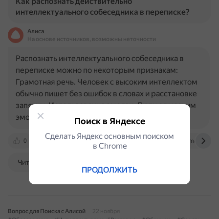
Как распознать действительно
интеллектуального собеседника в переписке?
Алиса
На основе источников, возможны неточности
Распознать интеллектуального собеседника в
переписке можно по некоторым признакам:
Грамотная речь. Человек с высоким интеллектом
обычно пишет без ошибок в словах и расстановке
запятых. Использование эмодзи. Люди с высоким
эмоциональным…
Поиск в Яндексе
Сделать Яндекс основным поиском
0
www.bolshoyvopros.ru
iz.ru
otvet.mail.ru
в Сhrome
Читать далее
ПРОДОЛЖИТЬ
Вопрос для Поиска с Алисой
22 ноября