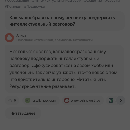
#Образование
#ИнтеллектуальныйРазговор
#Общение
#Советы
#Помощь
#Поддержка
Как малообразованному человеку поддержать
интеллектуальный разговор?
Алиса
На основе источников, возможны неточности
Несколько советов, как малообразованному
человеку поддержать интеллектуальный
разговор: Сфокусироваться на своём хобби или
увлечении. Так легче узнавать что-то новое о том,
что действительно интересно. Читать книги.
Регулярное чтение развивает…
0
ru.wikihow.com
www.belnovosti.by
www.very
Читать далее