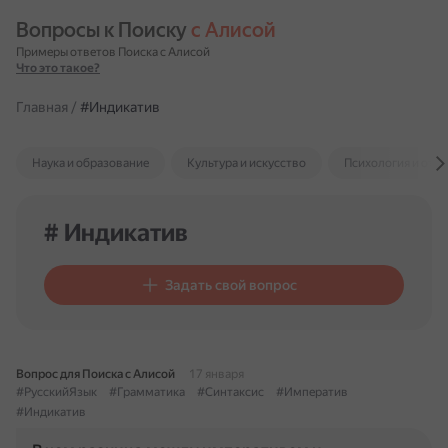
Вопросы к Поиску 
с Алисой
Примеры ответов Поиска с Алисой
Что это такое?
Главная
/
#Индикатив
Наука и образование
Культура и искусство
Психология и отн
# Индикатив
Задать свой вопрос
Вопрос для Поиска с Алисой
17 января
#РусскийЯзык
#Грамматика
#Синтаксис
#Императив
#Индикатив