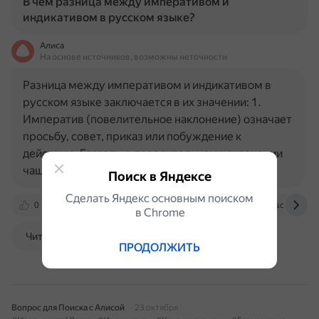
В чем разница между императивом и
индикативом в русском языке?
Алиса
На основе источников, возможны неточности
Разница между императивом и индикативом в
русском языке заключается в их значении: 1.
Императив (повелительное наклонение) означает
просьбу, совет, приказ или побуждение к
действию. Глаголы в повелительном наклонении
чаще всего употребляются во…
Поиск в Яндексе
Сделать Яндекс основным поиском
0
reallanguage.club
www.garshin.ru
scipress.ru
в Сhrome
Читать далее
ПРОДОЛЖИТЬ
Вопрос для Поиска с Алисой
23 октября