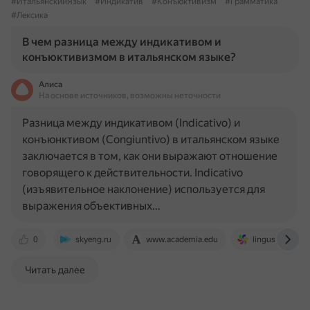
#ИтальянскийЯзык
#Индикатив
#Конъюктивизм
#Грамматика
#Лексика
В чем разница между индикативом и
конъюктивизмом в итальянском языке?
Алиса
На основе источников, возможны неточности
Разница между индикативом (Indicativo) и
конъюнктивом (Congiuntivo) в итальянском языке
заключается в том, как они выражают отношение
говорящего к действительности. Indicativo
(изъявительное наклонение) используется для
выражения объективных…
0
skyeng.ru
www.academia.edu
lingust.ru
Читать далее